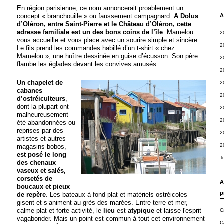
En région parisienne, ce nom annoncerait proablement un
concept « branchouille » ou faussement campagnard.
A Dolus
A
d’Oléron, entre Saint-Pierre et le Château d’Oléron, cette
adresse familiale est un des bons coins de l’île
. Mamelou
2
vous accueille et vous place avec un sourire simple et sincère.
2
Le fils prend les commandes habillé d’un t-shirt « chez
Mamelou », une huître dessinée en guise d’écusson. Son père
2
flambe les églades devant les convives amusés.
f
2
Un chapelet de
2
cabanes
2
d’ostréiculteurs
,
dont la plupart ont
2
malheureusement
2
été abandonnées ou
reprises par des
2
artistes et autres
2
magasins bobos,
est posé le long
T
des chenaux
vaseux et salés,
corsetés de
A
boucaux et pieux
p
de repère
. Les bateaux à fond plat et matériels ostréicoles
gisent et s’animent au grès des marées. Entre terre et mer,
calme plat et forte activité, le
lieu
est
atypique
et laisse l'esprit
C
vagabonder. Mais un point est commun à tout cet environnement
C