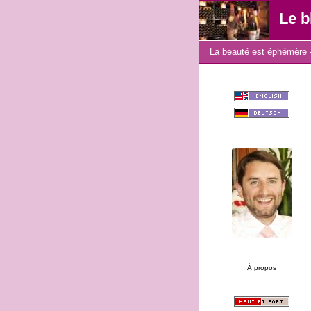
Le b
La beauté est éphémère -
À propos