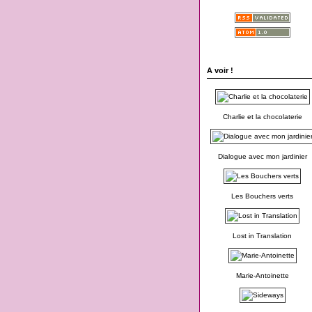
A voir !
Charlie et la chocolaterie
Dialogue avec mon jardinier
Les Bouchers verts
Lost in Translation
Marie-Antoinette