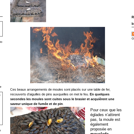
R
b
G
to
e
Ces beaux arrangements de moules sont placés sur une table de fer,
recouverts d’aiguilles de pins auxquelles on met le feu.
En quelques
secondes les moules sont cuites sous le brasier et acquièrent une
saveur unique de fumée et de pin
.
Pour ceux que les
églades n’attirent
pas, la moule est
également
proposée en
h
mouclade