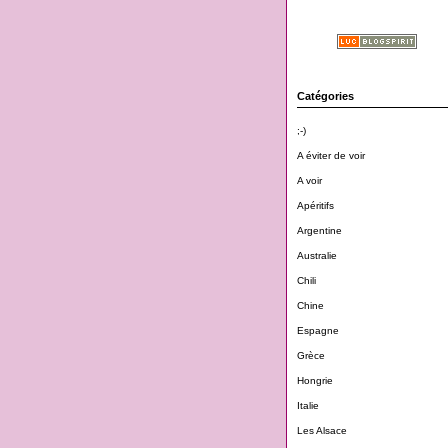
Catégories
;-)
A éviter de voir
A voir
Apéritifs
Argentine
Australie
Chili
Chine
Espagne
Grèce
Hongrie
Italie
Les Alsace