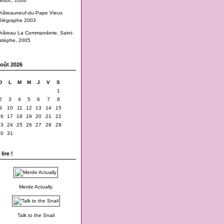
edoc, 2006
hâteauneuf-du-Pape Vieux
élégraphe 2003
hâteau La Commanderie, Saint-
stèphe, 2005
oût 2026
D
L
M
M
J
V
S
1
2
3
4
5
6
7
8
9
10
11
12
13
14
15
16
17
18
19
20
21
22
23
24
25
26
27
28
29
30
31
lire !
Merde Actually
Talk to the Snail