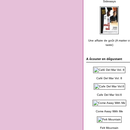
Sideways
Une affaire de goût (A matter o
taste)
A écouter en dégustant
Café Del Mar Vol. 8
Cafe Del Mar Vol.6
Come Away With Me
Felt Mountain