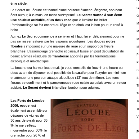
G
ème siècle.
G
Le Secret de Léoube est habillé d’une bouteille élancée, élégante, son nom
écrit autour, à la main, en blanc surimprimé.
Le Secret donne à son écrin
G
une couleur acidulée, d’un doux rose
que la lumière fait briller.
M
L’embouteillage se fait encore au liège et ce choix est le bon pour un rosé à
boire.
M
Au nez Le Secret commence à se livrer et il faut flairer délicatement pour ne
M
pas se laisser saturer par les vapeurs alcooliques. Les douces
notes
florales
s’imposent sur une majeure de
rose
et un support de
fleurs
M
blanches
. L’assemblage grenache et cinsault laisse en post dégustation de
P
beaux arômes résiduels de
framboise
apportés par les fermentations
alcoolique et malolactique.
P
La bouche est harmonieuse mais je vous conseille de l’ouvrir une heure ou
S
deux avant de déjeuner et si possible de la
carafer
pour l’oxyder un minimum
et atténuer une peu son attaque alcoolique (13° tout de même). Les tons
S
floraux se confirment et le pamplemouse rose éclate au palais avec un retour
T
acidulé.
Le Secret devient friandise
, bonbon pour adultes.
T
Les Forts de Léoube
T
2006, rouge
, est
T
également assemblé sur
cépages de vignes de
V
30 ans de syrah pour 35
%, le merveilleux
mourvèdre pour 30%, le
P
grenache pour 20 % et