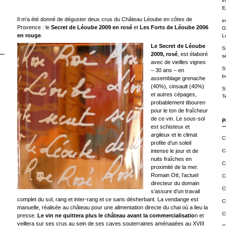
in
E
Il m’a été donné de déguster deux crus du Château Léoube en côtes de
in
Provence : le
Secret de Léoube 2009 en rosé
et
Les Forts de Léoube 2006
G
en rouge
.
Li
Le Secret de Léoube
S
2009, rosé
, est élaboré
s
avec de vieilles vignes
S
– 30 ans – en
b
assemblage grenache
(40%), cinsault (40%)
S
et autres cépages,
T
probablement tibouren
pour le ton de fraîcheur
de ce vin. Le sous-sol
P
est schisteux et
argileux et le climat
C
profite d’un soleil
intense le jour et de
C
nuits fraîches en
C
proximité de la mer.
Romain Ott, l’actuel
C
directeur du domain
C
s’assure d’un travail
complet du sol, rang et inter-rang et ce sans désherbant. La vendange est
C
manuelle, réalisée au château pour une alimentation directe du chai où a lieu la
C
presse.
Le vin ne quittera plus le château avant la commercialisatio
n et
veillera sur ses crus au sein de ses caves souterraines aménagées au XVIII