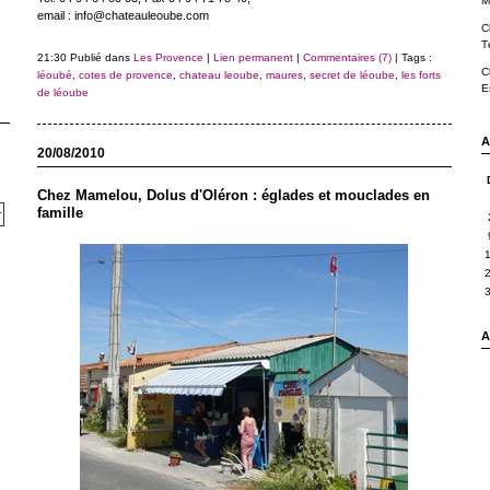
M
email : info@chateauleoube.com
C
T
21:30 Publié dans
Les Provence
|
Lien permanent
|
Commentaires (7)
| Tags :
C
léoubé
,
cotes de provence
,
chateau leoube
,
maures
,
secret de léoube
,
les forts
E
de léoube
A
20/08/2010
Chez Mamelou, Dolus d'Oléron : églades et mouclades en
famille
A 