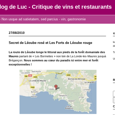
log de Luc - Critique de vins et restaurants
 Non usque ad satietatem, sed parcius - vin, gastronomie
27/08/2010
s
l
Secret de Léoube rosé et Les Forts de Léoube rouge
d
La route de Léoube longe le littoral aux pieds de la forêt domaniale des
T
Maures
partant de « Les Bormettes » non loin de La Londe-les-Maures jusquà
U
Brégançon.
Nous sommes au cœur du paradis ici entre mer et forêt
exceptionnelles !
R
C