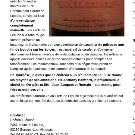
enfin le Cinsault à
C
hauteur de 15 %.
Comme pour Secret de
C
Léoube, ce vin est issu
F
d’une
vendange
complètement
P
manuelle
. Les Forts de
Léoube à la robe rouge
sombre présente un
N
beau nez de
fruits noirs sur une dominante de cassis et de mûres et une
fin de bouche sur les épices
. Il est impératif de carafer et d’oxygéner
S
abondamment bien en avance de la dégustation ou du déjeuner. Ce millésime
F
appelle quelques années de garde supplémentaires pour dompter son
C
tempérament. Les fondamentaux sont bons et la dégustation prend de
é
l’ampleur après quelques demi-journées d’ouverture de la bouteille.
En synthèse, je dirais que ce château a un réel potentiel qu’il se donne
H
si
les moyens de ses ambitions. Sir Anthony Bamford, le propriétaire, a
choisi les Ott père et fils - Jean-Jacques et Romain – pas moins, pour
C
faire grandir ses vins
.
M
Ma préférence naturelle va au Forts de Léoube et je mise sur la qualité de cet
L
assemblage comme tête de proue du domaine dans les années qui viennent.
Q
L
Contact :
C
Château Léoube
C
2387, route de Léoube,
83230 Bormes-Les-Mimosas,
C
Tel. 04 94 64 80 03, Fax 04 94 71 75 40,