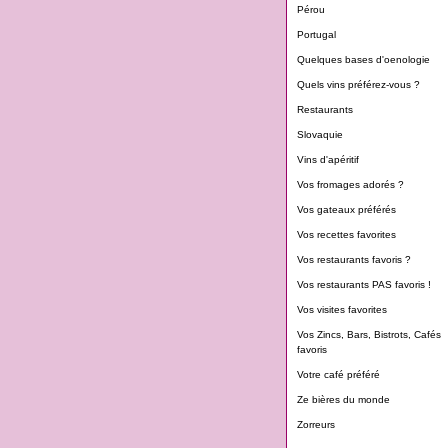
Pérou
Portugal
Quelques bases d'oenologie
Quels vins préférez-vous ?
Restaurants
Slovaquie
Vins d'apéritif
Vos fromages adorés ?
Vos gateaux préférés
Vos recettes favorites
Vos restaurants favoris ?
Vos restaurants PAS favoris !
Vos visites favorites
Vos Zincs, Bars, Bistrots, Cafés
favoris
Votre café préféré
Ze bières du monde
Zorreurs