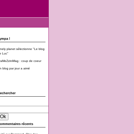
ympa !
onely planet sélectionne "Le blog
e Luc"
raMeZziniMag : coup de coeur
n blog par jour a aimé
echercher
ommentaires récents