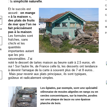
: la
simplicité naturelle
.
C
Et le succès est
a
assuré :
on mange
C
« à la maison »,
des plats de fruits
C
de mer que l’on ne
M
fait précisément
ve
pas à la maison
.
P
Les formules sont
fraîches, sans
chichi et les
quantités
 &
importantes autant
que les prix
raisonnables. J’ai
noté le dessert de tartes maison au beurre salé à 2,5 euros, eh
oui ! Sur l'autre île, de France ce
lle là, les desserts ont tendance
à devenir l'arnaque de la carte à souvent plus de 7 et 8 euros..
Mais pour revenir aux plats principaux, ils sont typiques,
goûteux et radicalement simples.
Les églades, par exemple, sont une spécialité
oléronaise de moules alignées en rangs ou en
cercles concentriques, sur la tranche, posées
sur une plaque de lauze ou une épaisse
planche de bois
.