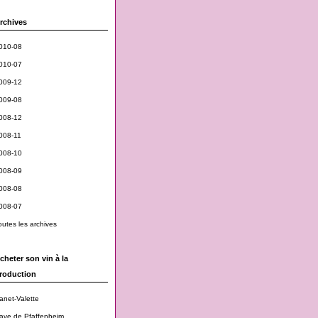
rchives
010-08
010-07
009-12
009-08
008-12
008-11
008-10
008-09
008-08
008-07
outes les archives
cheter son vin à la
roduction
anet-Valette
ave de Pfaffenheim