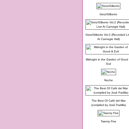
Getz/Gilberto
Getz/Gilberto Vol.2 (Recorded Li
At Carnegie Hall)
Midnight in the Garden of Good
Evil
Noche
The Best Of Café del Mar
(complied by José Padilla)
Twenty Five