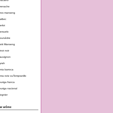
raciano
renache
ros manseng
albec
erlot
ersuelo
ourvèdre
etit Manseng
inot noir
auvignon
yrah
inta barroca
inta roriz ouTempranillo
ouriga franca
ouriga nacional
iognier
ar arôme