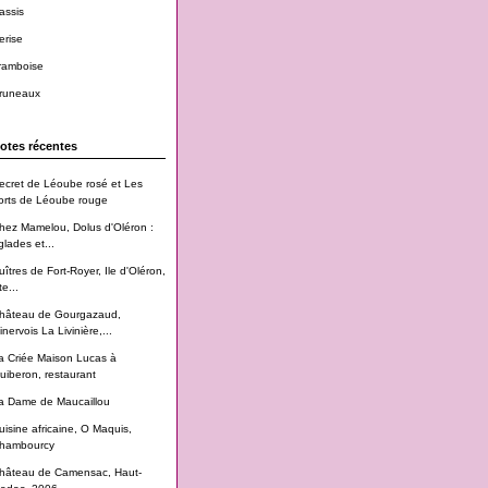
assis
erise
ramboise
runeaux
otes récentes
ecret de Léoube rosé et Les
orts de Léoube rouge
hez Mamelou, Dolus d'Oléron :
glades et...
uîtres de Fort-Royer, Ile d'Oléron,
te...
hâteau de Gourgazaud,
inervois La Livinière,...
a Criée Maison Lucas à
uiberon, restaurant
a Dame de Maucaillou
uisine africaine, O Maquis,
hambourcy
hâteau de Camensac, Haut-