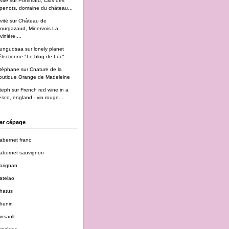
vité
sur
Pommard, Clos des
penots, domaine du château...
vité
sur
Château de
ourgazaud, Minervois La
vinière,...
ungudsaa
sur
lonely planet
électionne "Le blog de Luc"...
téphane
sur
Cnature de la
outique Orange de Madeleine
teph
sur
French red wine in a
esco, england - vin rouge...
ar cépage
abernet franc
abernet sauvignon
arignan
atelao
hatus
henin
insault