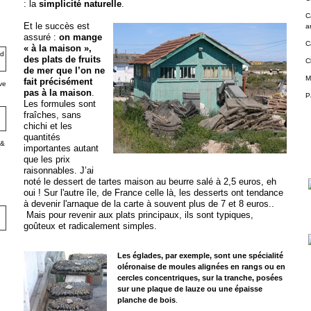
: la
simplicité naturelle
.
C
Et le succès est
a
assuré :
on mange
C
« à la maison »,
des plats de fruits
C
de mer que l’on ne
M
fait précisément
ve
pas à la maison
.
P
Les formules sont
fraîches, sans
chichi et les
quantités
 &
importantes autant
que les prix
raisonnables. J’ai
noté le dessert de tartes maison au beurre salé à 2,5 euros, eh
oui ! Sur l'autre île, de France ce
lle là, les desserts ont tendance
à devenir l'arnaque de la carte à souvent plus de 7 et 8 euros..
Mais pour revenir aux plats principaux, ils sont typiques,
goûteux et radicalement simples.
Les églades, par exemple, sont une spécialité
oléronaise de moules alignées en rangs ou en
cercles concentriques, sur la tranche, posées
sur une plaque de lauze ou une épaisse
planche de bois
.