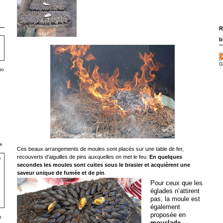
R
b
G
to
e
Ces beaux arrangements de moules sont placés sur une table de fer,
recouverts d’aiguilles de pins auxquelles on met le feu.
En quelques
secondes les moules sont cuites sous le brasier et acquièrent une
saveur unique de fumée et de pin
.
Pour ceux que les
églades n’attirent
pas, la moule est
également
proposée en
h
mouclade