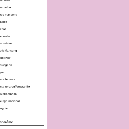
raciano
renache
ros manseng
albec
erlot
ersuelo
ourvèdre
etit Manseng
inot noir
auvignon
yrah
inta barroca
inta roriz ouTempranillo
ouriga franca
ouriga nacional
iognier
ar arôme