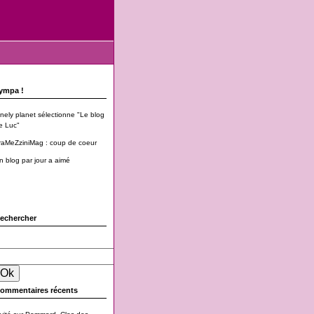
ympa !
onely planet sélectionne "Le blog
e Luc"
raMeZziniMag : coup de coeur
n blog par jour a aimé
echercher
ommentaires récents