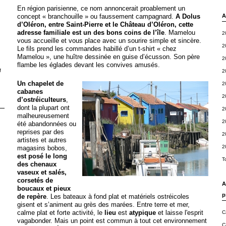
En région parisienne, ce nom annoncerait proablement un
concept « branchouille » ou faussement campagnard.
A Dolus
A
d’Oléron, entre Saint-Pierre et le Château d’Oléron, cette
adresse familiale est un des bons coins de l’île
. Mamelou
2
vous accueille et vous place avec un sourire simple et sincère.
2
Le fils prend les commandes habillé d’un t-shirt « chez
Mamelou », une huître dessinée en guise d’écusson. Son père
2
flambe les églades devant les convives amusés.
f
2
Un chapelet de
2
cabanes
2
d’ostréiculteurs
,
dont la plupart ont
2
malheureusement
2
été abandonnées ou
reprises par des
2
artistes et autres
2
magasins bobos,
est posé le long
T
des chenaux
vaseux et salés,
corsetés de
A
boucaux et pieux
p
de repère
. Les bateaux à fond plat et matériels ostréicoles
gisent et s’animent au grès des marées. Entre terre et mer,
calme plat et forte activité, le
lieu
est
atypique
et laisse l'esprit
C
vagabonder. Mais un point est commun à tout cet environnement
C