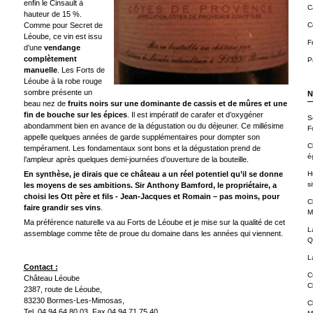
enfin le Cinsault à
C
hauteur de 15 %.
Comme pour Secret de
C
Léoube, ce vin est issu
F
d’une
vendange
complètement
P
manuelle
. Les Forts de
Léoube à la robe rouge
sombre présente un
N
beau nez de
fruits noirs sur une dominante de cassis et de mûres et une
fin de bouche sur les épices
. Il est impératif de carafer et d’oxygéner
S
abondamment bien en avance de la dégustation ou du déjeuner. Ce millésime
F
appelle quelques années de garde supplémentaires pour dompter son
C
tempérament. Les fondamentaux sont bons et la dégustation prend de
é
l’ampleur après quelques demi-journées d’ouverture de la bouteille.
En synthèse, je dirais que ce château a un réel potentiel qu’il se donne
H
si
les moyens de ses ambitions. Sir Anthony Bamford, le propriétaire, a
choisi les Ott père et fils - Jean-Jacques et Romain – pas moins, pour
C
faire grandir ses vins
.
M
Ma préférence naturelle va au Forts de Léoube et je mise sur la qualité de cet
L
assemblage comme tête de proue du domaine dans les années qui viennent.
Q
L
Contact :
C
Château Léoube
C
2387, route de Léoube,
83230 Bormes-Les-Mimosas,
C
Tel. 04 94 64 80 03, Fax 04 94 71 75 40,