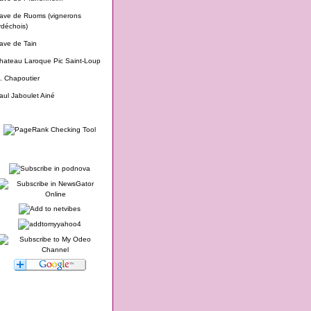
ave de Ruoms (vignerons
rdéchois)
ave de Tain
hateau Laroque Pic Saint-Loup
. Chapoutier
aul Jaboulet Ainé