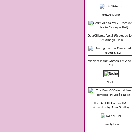
Getz/Gilberto
Getz/Gilberto Vol.2 (Recorded Li
At Carnegie Hall)
Midnight in the Garden of Good
Evil
Noche
The Best Of Café del Mar
(complied by José Padilla)
Twenty Five