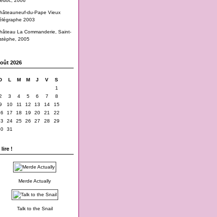
edoc, 2006
hâteauneuf-du-Pape Vieux
élégraphe 2003
hâteau La Commanderie, Saint-
stèphe, 2005
oût 2026
D
L
M
M
J
V
S
1
2
3
4
5
6
7
8
9
10
11
12
13
14
15
16
17
18
19
20
21
22
23
24
25
26
27
28
29
30
31
lire !
Merde Actually
Talk to the Snail