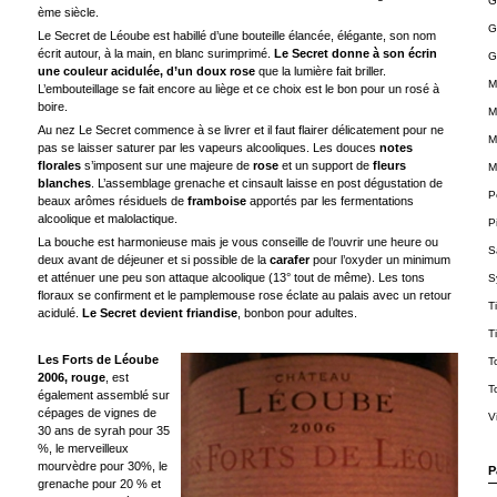
G
ème siècle.
G
Le Secret de Léoube est habillé d’une bouteille élancée, élégante, son nom
écrit autour, à la main, en blanc surimprimé.
Le Secret donne à son écrin
G
une couleur acidulée, d’un doux rose
que la lumière fait briller.
M
L’embouteillage se fait encore au liège et ce choix est le bon pour un rosé à
boire.
M
Au nez Le Secret commence à se livrer et il faut flairer délicatement pour ne
M
pas se laisser saturer par les vapeurs alcooliques. Les douces
notes
florales
s’imposent sur une majeure de
rose
et un support de
fleurs
M
blanches
. L’assemblage grenache et cinsault laisse en post dégustation de
P
beaux arômes résiduels de
framboise
apportés par les fermentations
alcoolique et malolactique.
P
La bouche est harmonieuse mais je vous conseille de l’ouvrir une heure ou
S
deux avant de déjeuner et si possible de la
carafer
pour l’oxyder un minimum
et atténuer une peu son attaque alcoolique (13° tout de même). Les tons
S
floraux se confirment et le pamplemouse rose éclate au palais avec un retour
T
acidulé.
Le Secret devient friandise
, bonbon pour adultes.
T
Les Forts de Léoube
T
2006, rouge
, est
T
également assemblé sur
cépages de vignes de
V
30 ans de syrah pour 35
%, le merveilleux
mourvèdre pour 30%, le
P
grenache pour 20 % et