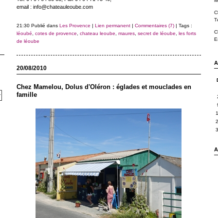
M
email : info@chateauleoube.com
C
T
21:30 Publié dans
Les Provence
|
Lien permanent
|
Commentaires (7)
| Tags :
C
léoubé
,
cotes de provence
,
chateau leoube
,
maures
,
secret de léoube
,
les forts
E
de léoube
A
20/08/2010
Chez Mamelou, Dolus d'Oléron : églades et mouclades en
famille
A 