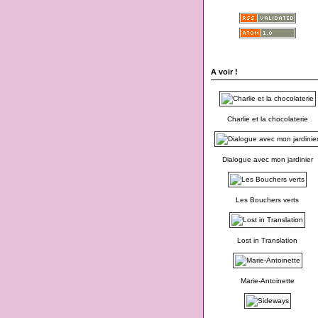
A voir !
Charlie et la chocolaterie
Dialogue avec mon jardinier
Les Bouchers verts
Lost in Translation
Marie-Antoinette