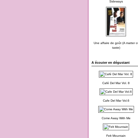
Sideways
Une affaire de goût (A matter o
taste)
A écouter en dégustant
Café Del Mar Vol. 8
Cafe Del Mar Vol.6
Come Away With Me
Felt Mountain