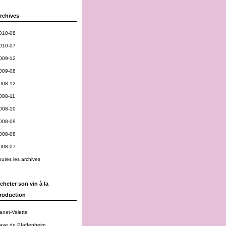
rchives
010-08
010-07
009-12
009-08
008-12
008-11
008-10
008-09
008-08
008-07
outes les archives
cheter son vin à la
roduction
anet-Valette
ave de Pfaffenheim