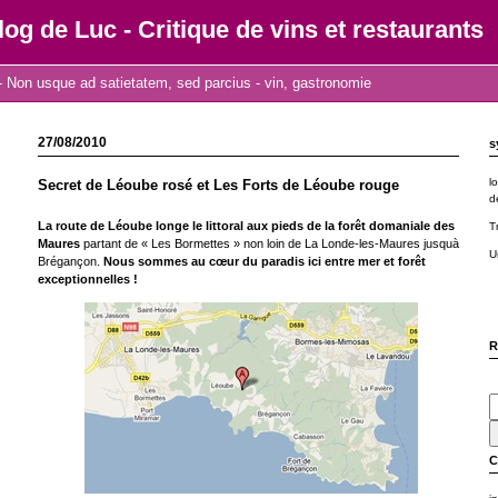
log de Luc - Critique de vins et restaurants
 Non usque ad satietatem, sed parcius - vin, gastronomie
27/08/2010
s
l
Secret de Léoube rosé et Les Forts de Léoube rouge
d
La route de Léoube longe le littoral aux pieds de la forêt domaniale des
T
Maures
partant de « Les Bormettes » non loin de La Londe-les-Maures jusquà
U
Brégançon.
Nous sommes au cœur du paradis ici entre mer et forêt
exceptionnelles !
R
C