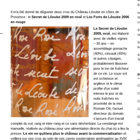
in
E
Il m’a été donné de déguster deux crus du Château Léoube en côtes de
in
Provence : le
Secret de Léoube 2009 en rosé
et
Les Forts de Léoube 2006
G
en rouge
.
Li
Le Secret de Léoube
S
2009, rosé
, est élaboré
s
avec de vieilles vignes
S
– 30 ans – en
b
assemblage grenache
(40%), cinsault (40%)
S
et autres cépages,
T
probablement tibouren
pour le ton de fraîcheur
de ce vin. Le sous-sol
P
est schisteux et
argileux et le climat
C
profite d’un soleil
intense le jour et de
C
nuits fraîches en
C
proximité de la mer.
Romain Ott, l’actuel
C
directeur du domain
C
s’assure d’un travail
complet du sol, rang et inter-rang et ce sans désherbant. La vendange est
C
manuelle, réalisée au château pour une alimentation directe du chai où a lieu la
C
presse.
Le vin ne quittera plus le château avant la commercialisatio
n et
veillera sur ses crus au sein de ses caves souterraines aménagées au XVIII