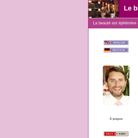
Le b
La beauté est éphémère -
À propos