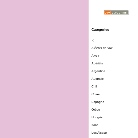
Catégories
;-)
A éviter de voir
A voir
Apéritifs
Argentine
Australie
Chili
Chine
Espagne
Grèce
Hongrie
Italie
Les Alsace