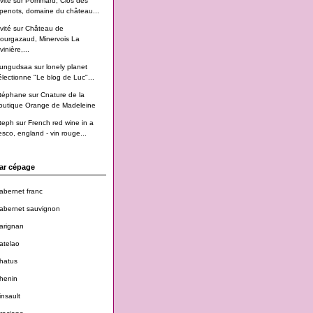
vité
sur
Pommard, Clos des
penots, domaine du château...
vité
sur
Château de
ourgazaud, Minervois La
vinière,...
ungudsaa
sur
lonely planet
électionne "Le blog de Luc"...
téphane
sur
Cnature de la
outique Orange de Madeleine
teph
sur
French red wine in a
esco, england - vin rouge...
ar cépage
abernet franc
abernet sauvignon
arignan
atelao
hatus
henin
insault