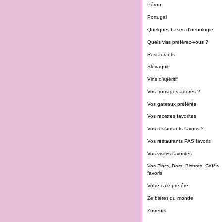
Pérou
Portugal
Quelques bases d'oenologie
Quels vins préférez-vous ?
Restaurants
Slovaquie
Vins d'apéritif
Vos fromages adorés ?
Vos gateaux préférés
Vos recettes favorites
Vos restaurants favoris ?
Vos restaurants PAS favoris !
Vos visites favorites
Vos Zincs, Bars, Bistrots, Cafés
favoris
Votre café préféré
Ze bières du monde
Zorreurs