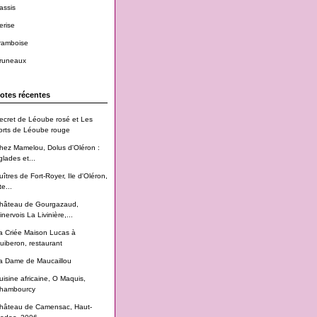
assis
erise
ramboise
runeaux
otes récentes
ecret de Léoube rosé et Les
orts de Léoube rouge
hez Mamelou, Dolus d'Oléron :
glades et...
uîtres de Fort-Royer, Ile d'Oléron,
te...
hâteau de Gourgazaud,
inervois La Livinière,...
a Criée Maison Lucas à
uiberon, restaurant
a Dame de Maucaillou
uisine africaine, O Maquis,
hambourcy
hâteau de Camensac, Haut-