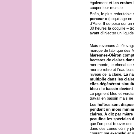
également et
les crabes
l
couper leur muscle.
Enfin, le plus redoutable
perceur »
(coquillage en 
d’Asie. Il se pose sur un 
30 heures la coquille – tro
avant d’injecter un liquide 
Mais revenons à l’élevage 
marque de fabrique des 
Marennes-Oléron compte
hectares de claires dans
mer monte, le chenal se rem
mer se retire et l’eau bai
niveau de la claire.
La na
multiplie dans les claire
elles dégénèrent simul
bleu : le bassin devient
ce pigment bleu et verdis
travail en bassin mais ne 
Les huîtres sont dispos
pendant un mois minimum
claires
.
A dix par mètre
peaufine les spéciales d
que l’on peut trouver des
dans des zones où il y pl
courant par exemple) et o