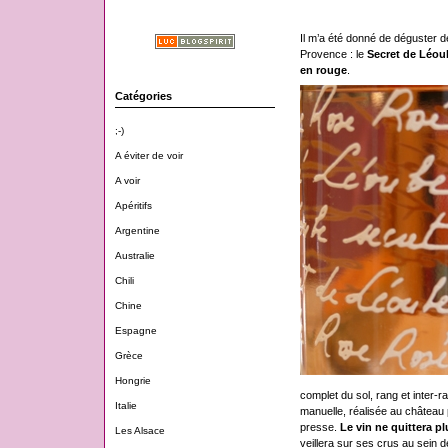
Il m’a été donné de déguster 
Provence : le
Secret de Léou
en rouge
.
Catégories
;-)
A éviter de voir
A voir
Apéritifs
Argentine
Australie
Chili
Chine
Espagne
Grèce
Hongrie
complet du sol, rang et inter-
Italie
manuelle, réalisée au château p
presse.
Le vin ne quittera p
Les Alsace
veillera sur ses crus au sein