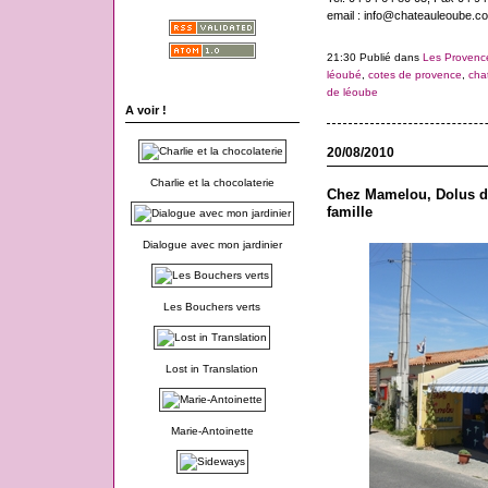
email : info@chateauleoube.c
21:30 Publié dans
Les Provenc
léoubé
,
cotes de provence
,
cha
de léoube
A voir !
20/08/2010
Charlie et la chocolaterie
Chez Mamelou, Dolus d'
famille
Dialogue avec mon jardinier
Les Bouchers verts
Lost in Translation
Marie-Antoinette