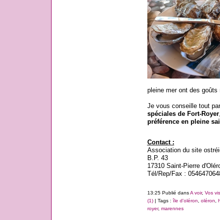
pleine mer ont des goûts 
Je vous conseille tout pa
spéciales de Fort-Royer
préférence en pleine sa
Contact :
Association du site ostréi
B.P. 43
17310 Saint-Pierre d'Olér
Tél/Rep/Fax : 054647064
13:25 Publié dans
A voir
,
Vos vis
(1)
| Tags :
île d'oléron
,
oléron
,
royer
,
marennes