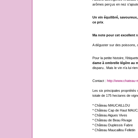
arômes perçus en nez s'ajoute
Un vin équilibré, savoureux
ce prix
.
Ma note pour cet excellent ra
A déguster sur des poissons, d
Pour la petite histoire, l'étique
dame à ombrelle légère au m
disparu.. Mais le vin n'a lui rie
Contact :
http://www.chateau-m
Les six principales propriétés v
totale de 175 hectares de vigno
* Château MAUCAILLOU
* Château Cap de Haut MAU
* Château Aigues Vives
* Château de Beau Rivage
* Château Duplessis Fabre
* Château Maucaillou Felletin