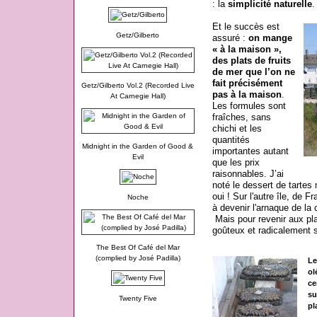
: la
simplicité naturelle
.
Et le succès est
Getz/Gilberto
assuré :
on mange
« à la maison »,
des plats de fruits
de mer que l’on ne
fait précisément
Getz/Gilberto Vol.2 (Recorded Live
pas à la maison
.
At Carnegie Hall)
Les formules sont
fraîches, sans
chichi et les
quantités
Midnight in the Garden of Good &
importantes autant
Evil
que les prix
raisonnables. J’ai
noté le dessert de tartes
oui ! Sur l'autre île, de F
Noche
à devenir l'arnaque de la 
Mais pour revenir aux plat
goûteux et radicalement 
The Best Of Café del Mar
(complied by José Padilla)
Le
ol
ce
su
Twenty Five
pl