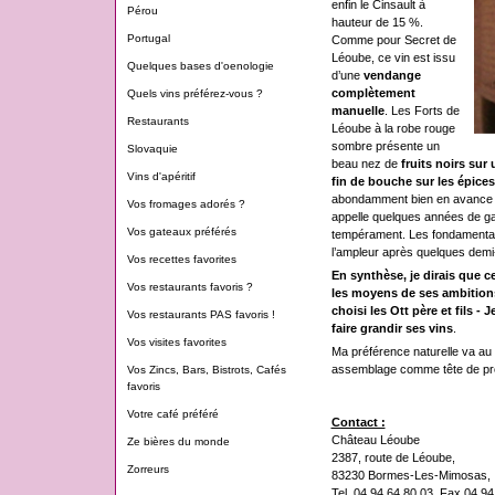
enfin le Cinsault à
Pérou
hauteur de 15 %.
Portugal
Comme pour Secret de
Léoube, ce vin est issu
Quelques bases d'oenologie
d’une
vendange
complètement
Quels vins préférez-vous ?
manuelle
. Les Forts de
Restaurants
Léoube à la robe rouge
sombre présente un
Slovaquie
beau nez de
fruits noirs sur
Vins d'apéritif
fin de bouche sur les épices
abondamment bien en avance de
Vos fromages adorés ?
appelle quelques années de g
Vos gateaux préférés
tempérament. Les fondamentau
l’ampleur après quelques demi-
Vos recettes favorites
En synthèse, je dirais que c
Vos restaurants favoris ?
les moyens de ses ambitions
choisi les Ott père et fils 
Vos restaurants PAS favoris !
faire grandir ses vins
.
Vos visites favorites
Ma préférence naturelle va au 
assemblage comme tête de pro
Vos Zincs, Bars, Bistrots, Cafés
favoris
Votre café préféré
Contact :
Château Léoube
Ze bières du monde
2387, route de Léoube,
Zorreurs
83230 Bormes-Les-Mimosas,
Tel. 04 94 64 80 03, Fax 04 94