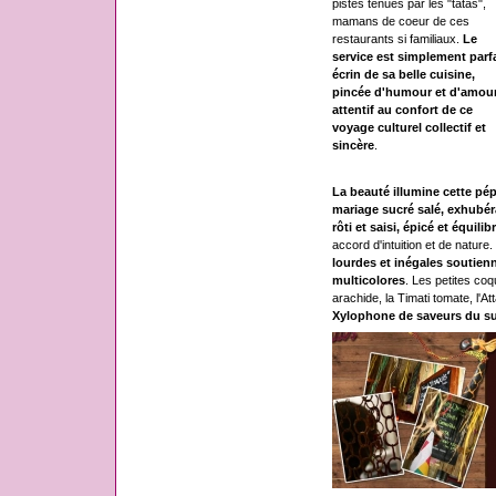
pistes tenues par les "tatas",
mamans de coeur de ces
restaurants si familiaux.
Le
service est simplement parfa
écrin de sa belle cuisine,
pincée d'humour et d'amour
attentif au confort de ce
voyage culturel collectif et
sincère
.
La beauté illumine cette pé
mariage sucré salé, exhubéra
rôti et saisi, épicé et équilib
accord d'intuition et de nature.
lourdes et inégales soutienn
multicolores
. Les petites co
arachide, la Timati tomate, l'A
Xylophone de saveurs du s