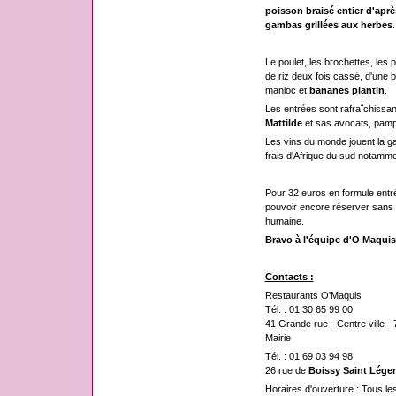
poisson braisé entier d'aprè
gambas grillées aux herbes
.
Le poulet, les brochettes, le
de riz deux fois cassé, d'une
manioc et
bananes plantin
.
Les entrées sont rafraîchissa
Mattilde
et sas avocats, pamp
Les vins du monde jouent la 
frais d'Afrique du sud notamme
Pour 32 euros en formule entrée
pouvoir encore réserver sans t
humaine.
Bravo à l'équipe d'O Maquis
Contacts :
Restaurants O'Maquis
Tél. : 01 30 65 99 00
41 Grande rue - Centre ville -
Mairie
Tél. : 01 69 03 94 98
26 rue de
Boissy Saint Léger
Horaires d'ouverture : Tous le