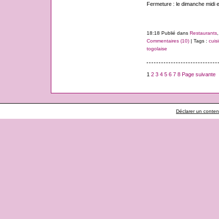
Fermeture : le dimanche midi et
18:18 Publié dans
Restaurants
Commentaires (10)
| Tags :
cuis
togolaise
1
2
3
4
5
6
7
8
Page suivante
Déclarer un contenu 