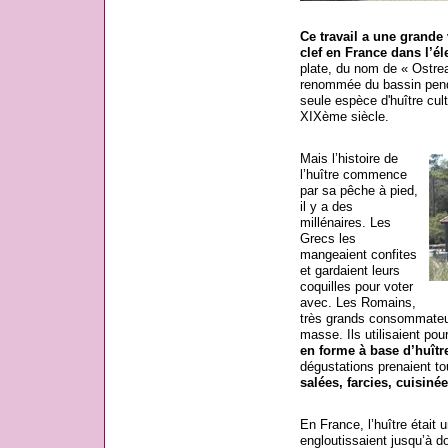
Ce travail a une grande
clef en France dans l’él
plate, du nom de « Ostrea
renommée du bassin penda
seule espèce d'huître cul
XIXème siècle.
Mais l’histoire de
l’huître commence
par sa pêche à pied,
il y a des
millénaires. Les
Grecs les
mangeaient confites
et gardaient leurs
coquilles pour voter
avec. Les Romains,
très grands consommateur
masse. Ils utilisaient pou
en forme à base d’huîtr
dégustations prenaient to
salées, farcies, cuisiné
En France, l’huître était 
engloutissaient jusqu’à d