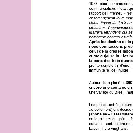
1978, pour comparaison l
commercialisés n’était q
rapport de l’Ifremer, «
les
ensemençaient leurs clai
plates âgées de 2 a 3 an
difficultés d'approvisionn
Martelia refringens qui s
nombreux centres ostréic
Après les déclins de la 
nous connaissons proba
celui de la creuse japon
et tue aujourd’hui les h
la perte des trois quart
profite semble-t-il d’une 
immunitaire) de l’huître.
Autour de la planète,
300
encore une centaine en 
une variété du Brésil, ma
Les jeunes ostréiculteurs 
actuellement) ont décidé d
japonaise « Crassostere
de la taille et du goût. Il
cabanes sont encore en ac
bassin il y a vingt ans.