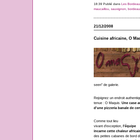
18:39 Publié dans
Les Bordeau
maucaillou
,
sauvignon
,
bordeau
21/12/2008
Cuisine africaine, O M
seen" de galerie.
Rejoignez un endroit authentiqu
tenue : O Maquis.
Une case a
d'une pizzeria banale de cent
Comme tout lieu
vivant d'exception,
l'équipe
incarne cette chaleur africai
des petites cabanes de bord d