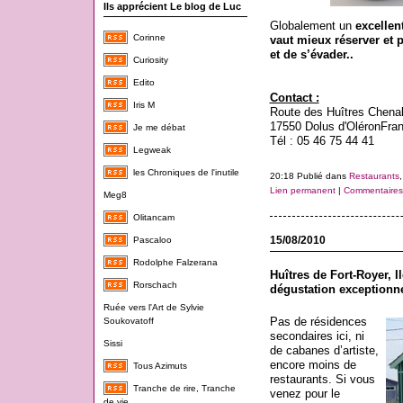
Ils apprécient Le blog de Luc
Globalement un
excellen
Corinne
vaut mieux réserver et 
et de s’évader..
Curiosity
Edito
Contact :
Iris M
Route des Huîtres Chenal
17550 Dolus d'Oléron
Fra
Je me débat
Tél : 05 46 75 44 41
Legweak
les Chroniques de l'inutile
20:18 Publié dans
Restaurants
Lien permanent
|
Commentaires 
Meg8
Olitancam
15/08/2010
Pascaloo
Rodolphe Falzerana
Huîtres de Fort-Royer, Il
Rorschach
dégustation exceptionne
Ruée vers l'Art de Sylvie
Pas de résidences
Soukovatoff
secondaires ici, ni
Sissi
de cabanes d’artiste,
encore moins de
Tous Azimuts
restaurants. Si vous
Tranche de rire, Tranche
venez pour le
de vie...