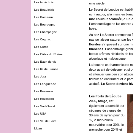
Les Ardéchois
ème siècle.
Le Secret de Léoube est habill
Les Beaujolais
écrit autour, à la main, en bla
Les Bordeaux
une couleur acidulée, d’un 
L’embouteillage se fait encore 
Les Bourgogne
boire.
Les Champagne
Au nez Le Secret commence à se 
pas se laisser saturer par le
Les Cognac
florales
s’imposent sur une m
Les Corse
blanches
. L’assemblage grena
beaux arômes résiduels de
fr
Les Côtes du Rhône
alcoolique et malolactique.
Les Eaux de vie
La bouche est harmonieuse mais
Les Ile de France
deux avant de déjeuner et si p
et atténuer une peu son attaqu
Les Jura
floraux se confirment et le pa
acidulé.
Le Secret devient fr
Les Languedoc
Les Provence
Les Forts de Léoube
Les Roussillon
2006, rouge
, est
également assemblé sur
Les Sud-Ouest
cépages de vignes de
Les USA
30 ans de syrah pour 35
%, le merveilleux
Les Val de Loire
mourvèdre pour 30%, le
Liban
grenache pour 20 % et