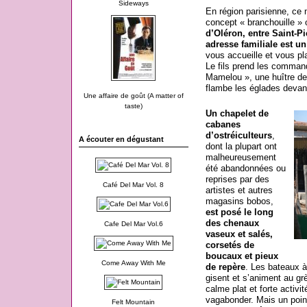
Sideways
En région parisienne, ce
concept « branchouille 
d’Oléron, entre Saint-Pi
adresse familiale est un
vous accueille et vous pl
Le fils prend les command
Mamelou », une huître de
flambe les églades devan
Une affaire de goût (A matter of
taste)
Un chapelet de
cabanes
d’ostréiculteurs
,
A écouter en dégustant
dont la plupart ont
malheureusement
été abandonnées ou
reprises par des
Café Del Mar Vol. 8
artistes et autres
magasins bobos,
est posé le long
des chenaux
Cafe Del Mar Vol.6
vaseux et salés,
corsetés de
boucaux et pieux
Come Away With Me
de repère
. Les bateaux à
gisent et s’animent au gr
calme plat et forte activit
vagabonder. Mais un poin
Felt Mountain