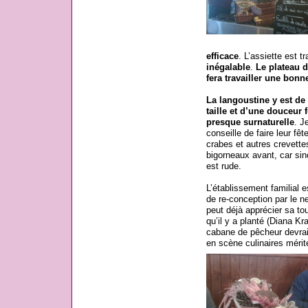
efficace
. L’assiette est t
inégalable
.
Le plateau d
fera travailler une bonn
La langoustine y est de
taille et d’une douceur 
presque surnaturelle
. J
conseille de faire leur fêt
crabes et autres crevette
bigorneaux avant, car sin
est rude.
L’établissement familial e
de re-conception par le ne
peut déjà apprécier sa tou
qu’il y a planté (Diana K
cabane de pêcheur devrai
en scène culinaires mérite