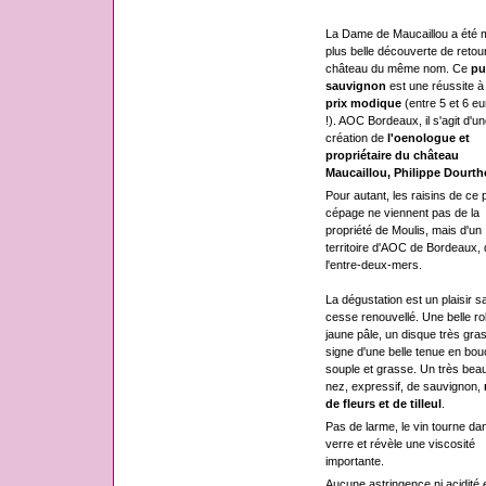
La Dame de Maucaillou a été 
plus belle découverte de retou
château du même nom. Ce
pu
sauvignon
est une réussite à
prix modique
(entre 5 et 6 eu
!). AOC Bordeaux, il s'agit d'un
création de
l'oenologue et
propriétaire du château
Maucaillou, Philippe Dourth
Pour autant, les raisins de ce 
cépage ne viennent pas de la
propriété de Moulis, mais d'un
territoire d'AOC de Bordeaux,
l'entre-deux-mers.
La dégustation est un plaisir s
cesse renouvellé. Une belle r
jaune pâle, un disque très gras
signe d'une belle tenue en bou
souple et grasse. Un très bea
nez, expressif, de sauvignon,
de fleurs et de tilleul
.
Pas de larme, le vin tourne dan
verre et révèle une viscosité
importante.
Aucune astringence ni acidité 