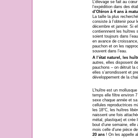
L’élevage se fait au cœur 
l’expédition dans des éta
d’Oléron à 4 ans à matur
La taille la plus recherch
consiste à l’obtenir pour 
décembre et janvier. Si el
contiennnent les huîtres 
soient toujours dans l’eau
en avance de croissance,
pauchon et on les rapproc
souvent dans l’eau.
A l’état naturel, les huît
autres, elles disposent 
pauchons – on détruit la d
elles s’arrondissent et p
développement de la chai
L’huître est un mollusque
temps elle filtre environ 
sexe chaque année et sa l
cellules reproductrices 
les 18°C, les huîtres libèr
naissent une fois attaché
métal, plastique) et crée 
bout d’une semaine, elle a
mois celle d’une pièce de
20 ans
! On les appelle a