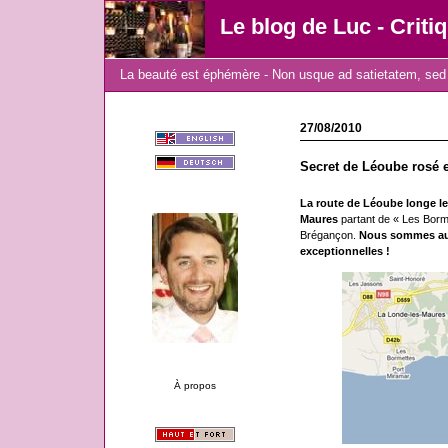
Le blog de Luc - Criti
La beauté est éphémère - Non usque ad satietatem, sed 
27/08/2010
Secret de Léoube rosé 
La route de Léoube longe le 
Maures
partant de « Les Borm
Brégançon.
Nous sommes au c
exceptionnelles !
À propos