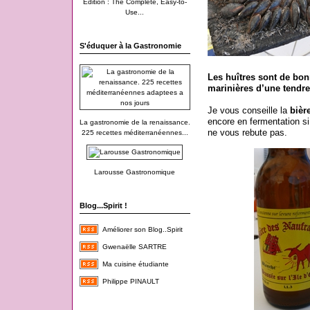
Edition : The Complete, Easy-to-
Use...
S'éduquer à la Gastronomie
Les huîtres sont de bon
marinières d’une tendr
Je vous conseille la
bièr
encore en fermentation s
La gastronomie de la renaissance.
ne vous rebute pas.
225 recettes méditerranéennes...
Larousse Gastronomique
Blog...Spirit !
Améliorer son Blog..Spirit
Gwenaëlle SARTRE
Ma cuisine étudiante
Philippe PINAULT