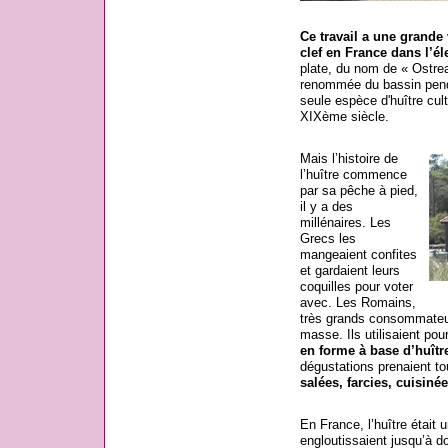
Ce travail a une grande
clef en France dans l’él
plate, du nom de « Ostrea
renommée du bassin penda
seule espèce d'huître cul
XIXème siècle.
Mais l’histoire de
l’huître commence
par sa pêche à pied,
il y a des
millénaires. Les
Grecs les
mangeaient confites
et gardaient leurs
coquilles pour voter
avec. Les Romains,
très grands consommateur
masse. Ils utilisaient pou
en forme à base d’huîtr
dégustations prenaient to
salées, farcies, cuisiné
En France, l’huître était 
engloutissaient jusqu’à d