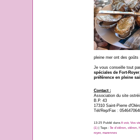
pleine mer ont des goûts 
Je vous conseille tout pa
spéciales de Fort-Royer
préférence en pleine sa
Contact :
Association du site ostréi
B.P. 43
17310 Saint-Pierre d'Olér
Tél/Rep/Fax : 054647064
13:25 Publié dans
A voir
,
Vos vis
(1)
| Tags :
île d'oléron
,
oléron
,
royer
,
marennes