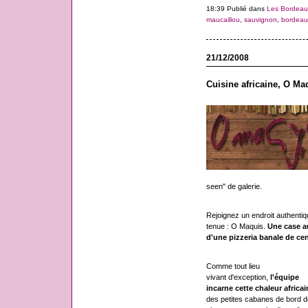
18:39 Publié dans
Les Bordeau
maucaillou
,
sauvignon
,
bordeau
21/12/2008
Cuisine africaine, O M
seen" de galerie.
Rejoignez un endroit authentiqu
tenue : O Maquis.
Une case a
d'une pizzeria banale de cent
Comme tout lieu
vivant d'exception,
l'équipe
incarne cette chaleur africai
des petites cabanes de bord d