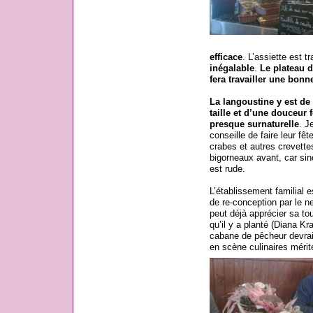
efficace
. L’assiette est t
inégalable
.
Le plateau d
fera travailler une bonn
La langoustine y est de
taille et d’une douceur 
presque surnaturelle
. J
conseille de faire leur fêt
crabes et autres crevette
bigorneaux avant, car sin
est rude.
L’établissement familial e
de re-conception par le ne
peut déjà apprécier sa tou
qu’il y a planté (Diana K
cabane de pêcheur devrai
en scène culinaires mérite