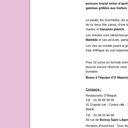
poisson braisé entier d'aprè
gambas grillées aux herbes
.
Le poulet, les brochettes, le
de riz deux fois cassé, d'une
manioc et
bananes plantin
.
Les entrées sont rafraîchissa
Mattilde
et sas avocats, pamp
Les vins du monde jouent la 
frais d'Afrique du sud notamme
Pour 32 euros en formule entrée
pouvoir encore réserver sans t
humaine.
Bravo à l'équipe d'O Maquis
Contacts :
Restaurants O'Maquis
Tél. : 01 30 65 99 00
41 Grande rue - Centre ville -
Mairie
Tél. : 01 69 03 94 98
26 rue de
Boissy Saint Léger
Horaires d'ouverture : Tous le