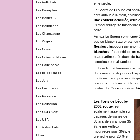
Les Ardéchois
ème siècle.
Le Secret de Léoube est habill
Les Beaujolais
écrit autour, à la main, en bla
Les Bordeaux
une couleur acidulée, d’un 
L’embouteillage se fait encore 
Les Bourgogne
boire.
Les Champagne
Au nez Le Secret commence à se 
pas se laisser saturer par le
Les Cognac
florales
s’imposent sur une m
Les Corse
blanches
. L’assemblage grena
beaux arômes résiduels de
fr
Les Côtes du Rhône
alcoolique et malolactique.
Les Eaux de vie
La bouche est harmonieuse mais
Les Ile de France
deux avant de déjeuner et si p
et atténuer une peu son attaqu
Les Jura
floraux se confirment et le pa
acidulé.
Le Secret devient fr
Les Languedoc
Les Provence
Les Forts de Léoube
Les Roussillon
2006, rouge
, est
également assemblé sur
Les Sud-Ouest
cépages de vignes de
Les USA
30 ans de syrah pour 35
%, le merveilleux
Les Val de Loire
mourvèdre pour 30%, le
Liban
grenache pour 20 % et