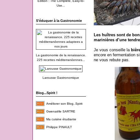
Edition : The Complete, Easy-to-
Use...
S'éduquer à la Gastronomie
Les huîtres sont de bon
marinières d’une tendr
Je vous conseille la
bièr
encore en fermentation s
La gastronomie de la renaissance.
ne vous rebute pas.
225 recettes méditerranéennes...
Larousse Gastronomique
Blog...Spirit !
Améliorer son Blog..Spirit
Gwenaëlle SARTRE
Ma cuisine étudiante
Philippe PINAULT