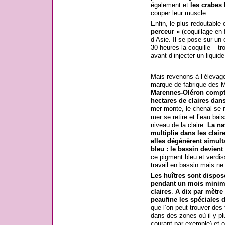
également et
les crabes
l
couper leur muscle.
Enfin, le plus redoutable
perceur »
(coquillage en 
d’Asie. Il se pose sur un 
30 heures la coquille – tro
avant d’injecter un liquide 
Mais revenons à l’élevage 
marque de fabrique des 
Marennes-Oléron compte
hectares de claires dans
mer monte, le chenal se rem
mer se retire et l’eau bai
niveau de la claire.
La na
multiplie dans les claire
elles dégénèrent simul
bleu : le bassin devient
ce pigment bleu et verdis
travail en bassin mais ne 
Les huîtres sont dispos
pendant un mois minimum
claires
.
A dix par mètre
peaufine les spéciales d
que l’on peut trouver des
dans des zones où il y pl
courant par exemple) et o