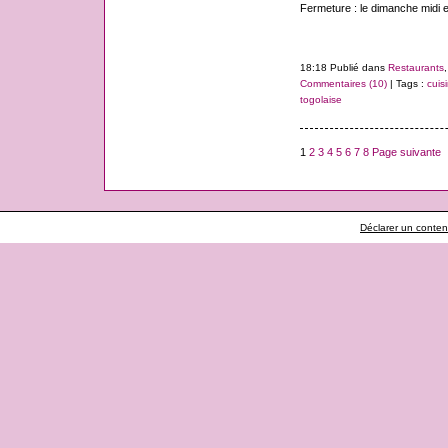
Fermeture : le dimanche midi et
18:18 Publié dans
Restaurants
Commentaires (10)
| Tags :
cuis
togolaise
1
2
3
4
5
6
7
8
Page suivante
Déclarer un contenu 