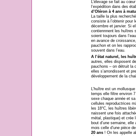
L’élevage se fait au cœur 
l’expédition dans des éta
d’Oléron à 4 ans à matur
La taille la plus recherch
consiste à l’obtenir pour 
décembre et janvier. Si el
contiennnent les huîtres 
soient toujours dans l’eau
en avance de croissance,
pauchon et on les rapproc
souvent dans l’eau.
A l’état naturel, les huît
autres, elles disposent 
pauchons – on détruit la d
elles s’arrondissent et p
développement de la chai
L’huître est un mollusque
temps elle filtre environ 
sexe chaque année et sa l
cellules reproductrices 
les 18°C, les huîtres libèr
naissent une fois attaché
métal, plastique) et crée 
bout d’une semaine, elle a
mois celle d’une pièce de
20 ans
! On les appelle a