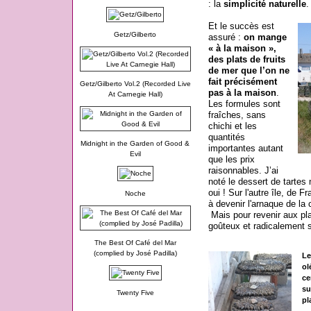
: la
simplicité naturelle
.
Et le succès est
Getz/Gilberto
assuré :
on mange
« à la maison »,
des plats de fruits
de mer que l’on ne
fait précisément
Getz/Gilberto Vol.2 (Recorded Live
pas à la maison
.
At Carnegie Hall)
Les formules sont
fraîches, sans
chichi et les
quantités
Midnight in the Garden of Good &
importantes autant
Evil
que les prix
raisonnables. J’ai
noté le dessert de tartes
oui ! Sur l'autre île, de F
Noche
à devenir l'arnaque de la 
Mais pour revenir aux plat
goûteux et radicalement 
The Best Of Café del Mar
(complied by José Padilla)
Le
ol
ce
su
Twenty Five
pl