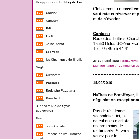
Ils apprécient Le blog de Luc
Globalement un
excellen
Corinne
vaut mieux réserver et 
et de s’évader..
Curiosity
Edito
Contact :
Iris M
Route des Huîtres Chenal
17550 Dolus d'Oléron
Fra
Je me débat
Tél : 05 46 75 44 41
Legweak
les Chroniques de l'inutile
20:18 Publié dans
Restaurants
Lien permanent
|
Commentaires 
Meg8
Olitancam
15/08/2010
Pascaloo
Rodolphe Falzerana
Huîtres de Fort-Royer, Il
Rorschach
dégustation exceptionne
Ruée vers l'Art de Sylvie
Pas de résidences
Soukovatoff
secondaires ici, ni
Sissi
de cabanes d’artiste,
encore moins de
Tous Azimuts
restaurants. Si vous
Tranche de rire, Tranche
venez pour le
de vie...