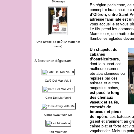
Sideways
En région parisienne, ce
concept « branchouille 
d’Oléron, entre Saint-Pi
adresse familiale est un
vous accueille et vous pl
Le fils prend les command
Mamelou », une huître de
flambe les églades devan
Une affaire de goût (A matter of
taste)
Un chapelet de
cabanes
d’ostréiculteurs
,
A écouter en dégustant
dont la plupart ont
malheureusement
été abandonnées ou
reprises par des
Café Del Mar Vol. 8
artistes et autres
magasins bobos,
est posé le long
des chenaux
Cafe Del Mar Vol.6
vaseux et salés,
corsetés de
boucaux et pieux
Come Away With Me
de repère
. Les bateaux à
gisent et s’animent au gr
calme plat et forte activit
vagabonder. Mais un poin
Felt Mountain