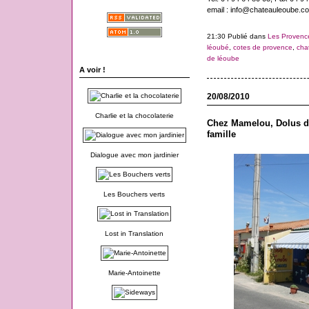
email : info@chateauleoube.c
21:30 Publié dans
Les Provenc
léoubé
,
cotes de provence
,
cha
de léoube
A voir !
20/08/2010
Charlie et la chocolaterie
Chez Mamelou, Dolus d'
famille
Dialogue avec mon jardinier
Les Bouchers verts
Lost in Translation
Marie-Antoinette