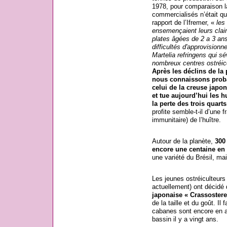
1978, pour comparaison l
commercialisés n’était q
rapport de l’Ifremer, «
les
ensemençaient leurs clai
plates âgées de 2 a 3 an
difficultés d'approvisionn
Martelia refringens qui s
nombreux centres ostréic
Après les déclins de la 
nous connaissons proba
celui de la creuse japon
et tue aujourd’hui les h
la perte des trois quart
profite semble-t-il d’une 
immunitaire) de l’huître.
Autour de la planète,
300
encore une centaine en 
une variété du Brésil, ma
Les jeunes ostréiculteurs 
actuellement) ont décidé d
japonaise « Crassostere
de la taille et du goût. Il
cabanes sont encore en ac
bassin il y a vingt ans.