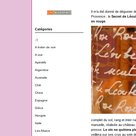
Il m’a été donné de déguster 
Provence : le
Secret de Léou
en rouge
.
Catégories
;-)
A éviter de voir
A voir
Apéritifs
Argentine
Australie
Chili
Chine
Espagne
Grèce
Hongrie
complet du sol, rang et inter-
Italie
manuelle, réalisée au château p
presse.
Le vin ne quittera p
Les Alsace
veillera sur ses crus au sein