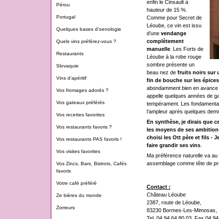
enfin le Cinsault à
Pérou
hauteur de 15 %.
Portugal
Comme pour Secret de
Léoube, ce vin est issu
Quelques bases d'oenologie
d’une
vendange
complètement
Quels vins préférez-vous ?
manuelle
. Les Forts de
Restaurants
Léoube à la robe rouge
sombre présente un
Slovaquie
beau nez de
fruits noirs sur
Vins d'apéritif
fin de bouche sur les épices
abondamment bien en avance de
Vos fromages adorés ?
appelle quelques années de g
Vos gateaux préférés
tempérament. Les fondamentau
l’ampleur après quelques demi-
Vos recettes favorites
En synthèse, je dirais que c
Vos restaurants favoris ?
les moyens de ses ambitions
choisi les Ott père et fils 
Vos restaurants PAS favoris !
faire grandir ses vins
.
Vos visites favorites
Ma préférence naturelle va au 
assemblage comme tête de pro
Vos Zincs, Bars, Bistrots, Cafés
favoris
Votre café préféré
Contact :
Château Léoube
Ze bières du monde
2387, route de Léoube,
Zorreurs
83230 Bormes-Les-Mimosas,
Tel. 04 94 64 80 03, Fax 04 94