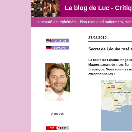
Le blog de Luc - Criti
La beauté est éphémère - Non usque ad satietatem, sed 
27/08/2010
Secret de Léoube rosé 
La route de Léoube longe le 
Maures
partant de « Les Borm
Brégançon.
Nous sommes au c
exceptionnelles !
À propos