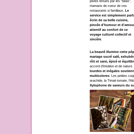
pistes tenues par les "tatas",
mamans de coeur de ces
restaurants si familiaux.
Le
service est simplement parfa
écrin de sa belle cuisine,
pincée d'humour et d'amour
attentif au confort de ce
voyage culturel collectif et
sincère
.
La beauté illumine cette pé
mariage sucré salé, exhubéra
rôti et saisi, épicé et équilib
accord d'intuition et de nature.
lourdes et inégales soutienn
multicolores
. Les petites co
arachide, la Timati tomate, l'A
Xylophone de saveurs du s