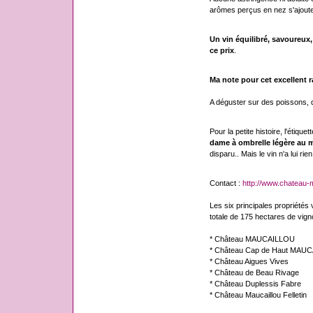
arômes perçus en nez s'ajoute
Un vin équilibré, savoureux
ce prix
.
Ma note pour cet excellent ra
A déguster sur des poissons, d
Pour la petite histoire, l'étique
dame à ombrelle légère au m
disparu.. Mais le vin n'a lui rie
Contact :
http://www.chateau-m
Les six principales propriétés v
totale de 175 hectares de vigno
* Château MAUCAILLOU
* Château Cap de Haut MAU
* Château Aigues Vives
* Château de Beau Rivage
* Château Duplessis Fabre
* Château Maucaillou Felletin