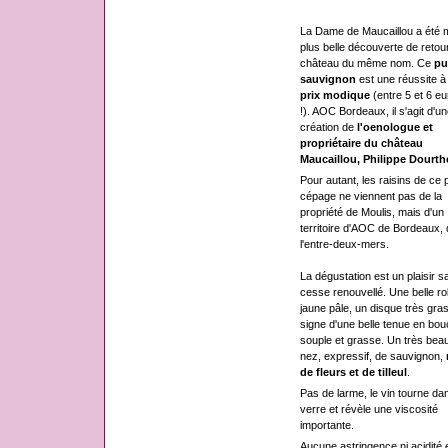
La Dame de Maucaillou a été 
plus belle découverte de retou
château du même nom. Ce
pu
sauvignon
est une réussite à
prix modique
(entre 5 et 6 eu
!). AOC Bordeaux, il s'agit d'un
création de
l'oenologue et
propriétaire du château
Maucaillou, Philippe Dourth
Pour autant, les raisins de ce 
cépage ne viennent pas de la
propriété de Moulis, mais d'un
territoire d'AOC de Bordeaux,
l'entre-deux-mers.
La dégustation est un plaisir s
cesse renouvellé. Une belle r
jaune pâle, un disque très gras
signe d'une belle tenue en bou
souple et grasse. Un très bea
nez, expressif, de sauvignon,
de fleurs et de tilleul
.
Pas de larme, le vin tourne dan
verre et révèle une viscosité
importante.
Aucune astringence ni acidité 