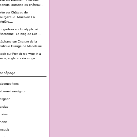
vité
sur
Pommard, Clos des
penots, domaine du château...
vité
sur
Château de
ourgazaud, Minervois La
vinière,...
ungudsaa
sur
lonely planet
électionne "Le blog de Luc"...
téphane
sur
Cnature de la
outique Orange de Madeleine
teph
sur
French red wine in a
esco, england - vin rouge...
ar cépage
abernet franc
abernet sauvignon
arignan
atelao
hatus
henin
insault