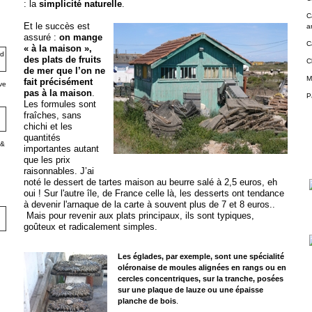
: la
simplicité naturelle
.
C
Et le succès est
a
assuré :
on mange
C
« à la maison »,
des plats de fruits
C
de mer que l’on ne
M
fait précisément
ve
pas à la maison
.
P
Les formules sont
fraîches, sans
chichi et les
quantités
 &
importantes autant
que les prix
raisonnables. J’ai
noté le dessert de tartes maison au beurre salé à 2,5 euros, eh
oui ! Sur l'autre île, de France ce
lle là, les desserts ont tendance
à devenir l'arnaque de la carte à souvent plus de 7 et 8 euros..
Mais pour revenir aux plats principaux, ils sont typiques,
goûteux et radicalement simples.
Les églades, par exemple, sont une spécialité
oléronaise de moules alignées en rangs ou en
cercles concentriques, sur la tranche, posées
sur une plaque de lauze ou une épaisse
planche de bois
.