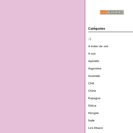
Catégories
;-)
A éviter de voir
A voir
Apéritifs
Argentine
Australie
Chili
Chine
Espagne
Grèce
Hongrie
Italie
Les Alsace