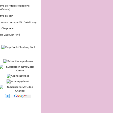
ave de Ruoms (vignerons
rdéchois)
ave de Tain
hateau Laroque Pic Saint-Loup
. Chapoutier
aul Jaboulet Ainé