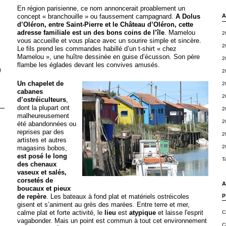
En région parisienne, ce nom annoncerait proablement un
concept « branchouille » ou faussement campagnard.
A Dolus
A
d’Oléron, entre Saint-Pierre et le Château d’Oléron, cette
adresse familiale est un des bons coins de l’île
. Mamelou
2
vous accueille et vous place avec un sourire simple et sincère.
2
Le fils prend les commandes habillé d’un t-shirt « chez
Mamelou », une huître dessinée en guise d’écusson. Son père
2
flambe les églades devant les convives amusés.
f
2
Un chapelet de
2
cabanes
2
d’ostréiculteurs
,
dont la plupart ont
2
malheureusement
2
été abandonnées ou
reprises par des
2
artistes et autres
2
magasins bobos,
est posé le long
T
des chenaux
vaseux et salés,
corsetés de
A
boucaux et pieux
p
de repère
. Les bateaux à fond plat et matériels ostréicoles
gisent et s’animent au grès des marées. Entre terre et mer,
calme plat et forte activité, le
lieu
est
atypique
et laisse l'esprit
C
vagabonder. Mais un point est commun à tout cet environnement
C