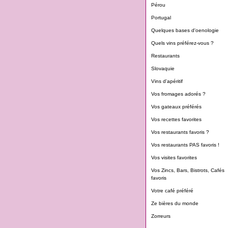
Pérou
Portugal
Quelques bases d'oenologie
Quels vins préférez-vous ?
Restaurants
Slovaquie
Vins d'apéritif
Vos fromages adorés ?
Vos gateaux préférés
Vos recettes favorites
Vos restaurants favoris ?
Vos restaurants PAS favoris !
Vos visites favorites
Vos Zincs, Bars, Bistrots, Cafés
favoris
Votre café préféré
Ze bières du monde
Zorreurs