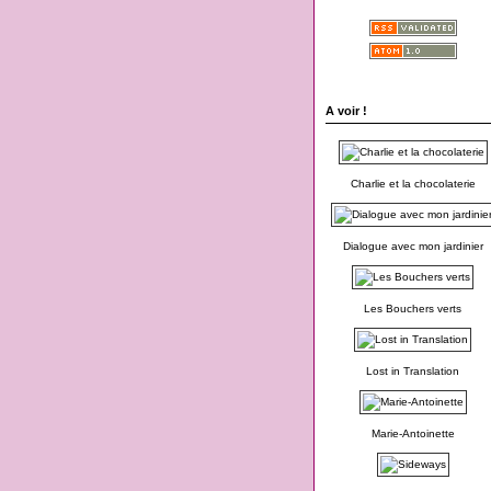
A voir !
Charlie et la chocolaterie
Dialogue avec mon jardinier
Les Bouchers verts
Lost in Translation
Marie-Antoinette