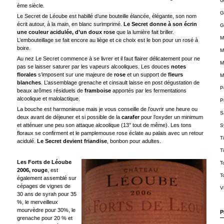
G
ème siècle.
G
Le Secret de Léoube est habillé d’une bouteille élancée, élégante, son nom
écrit autour, à la main, en blanc surimprimé.
Le Secret donne à son écrin
G
une couleur acidulée, d’un doux rose
que la lumière fait briller.
M
L’embouteillage se fait encore au liège et ce choix est le bon pour un rosé à
boire.
M
Au nez Le Secret commence à se livrer et il faut flairer délicatement pour ne
M
pas se laisser saturer par les vapeurs alcooliques. Les douces
notes
florales
s’imposent sur une majeure de
rose
et un support de
fleurs
M
blanches
. L’assemblage grenache et cinsault laisse en post dégustation de
P
beaux arômes résiduels de
framboise
apportés par les fermentations
alcoolique et malolactique.
P
La bouche est harmonieuse mais je vous conseille de l’ouvrir une heure ou
S
deux avant de déjeuner et si possible de la
carafer
pour l’oxyder un minimum
et atténuer une peu son attaque alcoolique (13° tout de même). Les tons
S
floraux se confirment et le pamplemouse rose éclate au palais avec un retour
T
acidulé.
Le Secret devient friandise
, bonbon pour adultes.
T
Les Forts de Léoube
T
2006, rouge
, est
T
également assemblé sur
cépages de vignes de
V
30 ans de syrah pour 35
%, le merveilleux
mourvèdre pour 30%, le
P
grenache pour 20 % et