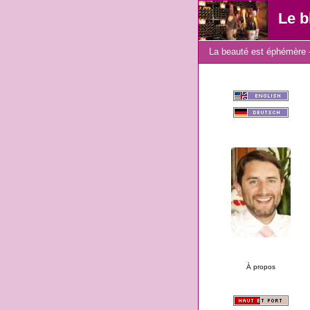
Le b
La beauté est éphémère -
À propos