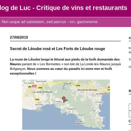
log de Luc - Critique de vins et restaurants
 Non usque ad satietatem, sed parcius - vin, gastronomie
27/08/2010
s
l
Secret de Léoube rosé et Les Forts de Léoube rouge
d
La route de Léoube longe le littoral aux pieds de la forêt domaniale des
T
Maures
partant de « Les Bormettes » non loin de La Londe-les-Maures jusquà
U
Brégançon.
Nous sommes au cœur du paradis ici entre mer et forêt
exceptionnelles !
R
C