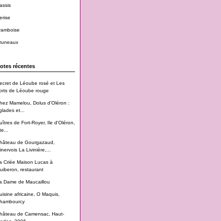
assis
erise
ramboise
runeaux
otes récentes
ecret de Léoube rosé et Les
orts de Léoube rouge
hez Mamelou, Dolus d'Oléron :
glades et...
uîtres de Fort-Royer, Ile d'Oléron,
te...
hâteau de Gourgazaud,
inervois La Livinière,...
a Criée Maison Lucas à
uiberon, restaurant
a Dame de Maucaillou
uisine africaine, O Maquis,
hambourcy
hâteau de Camensac, Haut-