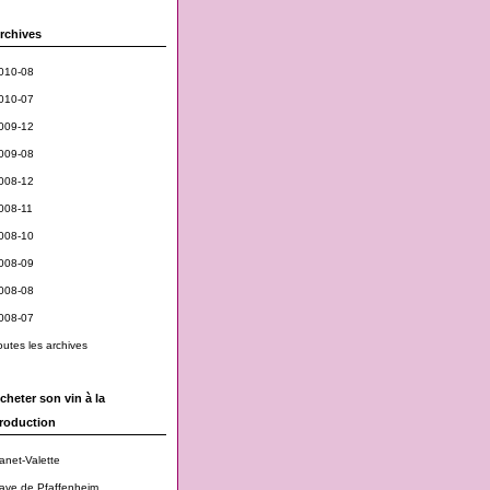
rchives
010-08
010-07
009-12
009-08
008-12
008-11
008-10
008-09
008-08
008-07
outes les archives
cheter son vin à la
roduction
anet-Valette
ave de Pfaffenheim