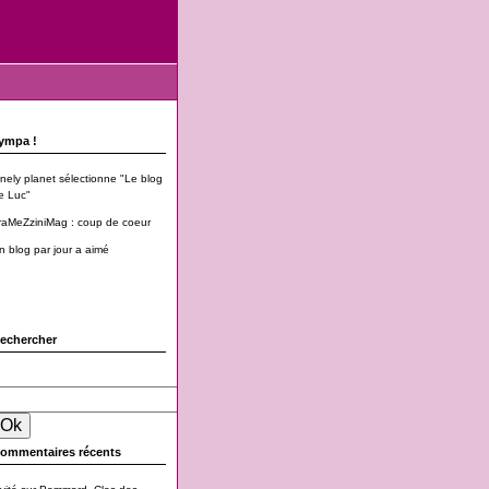
ympa !
onely planet sélectionne "Le blog
e Luc"
raMeZziniMag : coup de coeur
n blog par jour a aimé
echercher
ommentaires récents