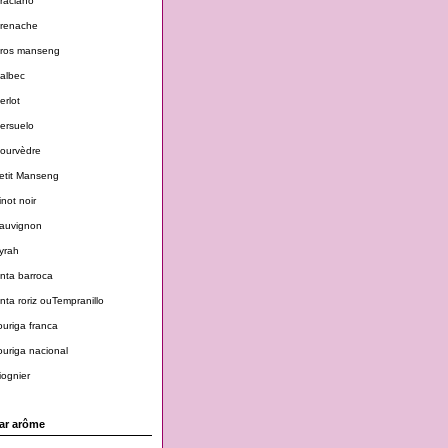
raciano
renache
ros manseng
albec
erlot
ersuelo
ourvèdre
etit Manseng
inot noir
auvignon
yrah
inta barroca
inta roriz ouTempranillo
ouriga franca
ouriga nacional
iognier
ar arôme