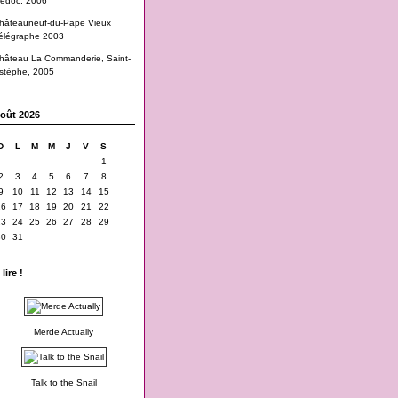
edoc, 2006
hâteauneuf-du-Pape Vieux
élégraphe 2003
hâteau La Commanderie, Saint-
stèphe, 2005
oût 2026
D
L
M
M
J
V
S
1
2
3
4
5
6
7
8
9
10
11
12
13
14
15
16
17
18
19
20
21
22
23
24
25
26
27
28
29
30
31
lire !
Merde Actually
Talk to the Snail