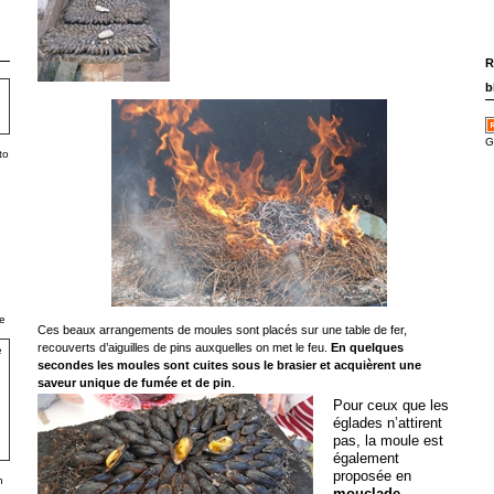
R
b
G
to
e
Ces beaux arrangements de moules sont placés sur une table de fer,
recouverts d’aiguilles de pins auxquelles on met le feu.
En quelques
secondes les moules sont cuites sous le brasier et acquièrent une
saveur unique de fumée et de pin
.
Pour ceux que les
églades n’attirent
pas, la moule est
également
proposée en
h
mouclade