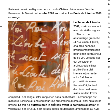
in
E
Il m’a été donné de déguster deux crus du Château Léoube en côtes de
in
Provence : le
Secret de Léoube 2009 en rosé
et
Les Forts de Léoube 2006
G
en rouge
.
Li
Le Secret de Léoube
S
2009, rosé
, est élaboré
s
avec de vieilles vignes
S
– 30 ans – en
b
assemblage grenache
(40%), cinsault (40%)
S
et autres cépages,
T
probablement tibouren
pour le ton de fraîcheur
de ce vin. Le sous-sol
P
est schisteux et
argileux et le climat
C
profite d’un soleil
intense le jour et de
C
nuits fraîches en
C
proximité de la mer.
Romain Ott, l’actuel
C
directeur du domain
C
s’assure d’un travail
complet du sol, rang et inter-rang et ce sans désherbant. La vendange est
C
manuelle, réalisée au château pour une alimentation directe du chai où a lieu la
C
presse.
Le vin ne quittera plus le château avant la commercialisatio
n et
veillera sur ses crus au sein de ses caves souterraines aménagées au XVIII