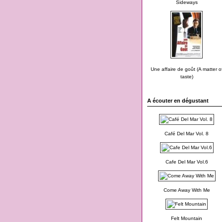
Sideways
Une affaire de goût (A matter o
taste)
A écouter en dégustant
Café Del Mar Vol. 8
Cafe Del Mar Vol.6
Come Away With Me
Felt Mountain