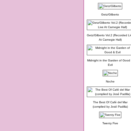
Getz/Gilberto
Getz/Gilberto Vol.2 (Recorded Li
At Carnegie Hall)
Midnight in the Garden of Good
Evil
Noche
The Best Of Café del Mar
(complied by José Padilla)
Twenty Five