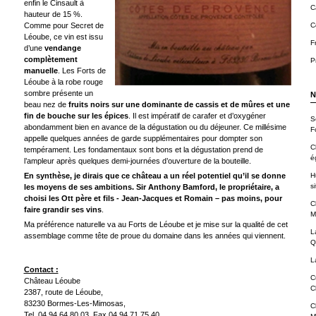
enfin le Cinsault à
C
hauteur de 15 %.
Comme pour Secret de
C
Léoube, ce vin est issu
F
d’une
vendange
complètement
P
manuelle
. Les Forts de
Léoube à la robe rouge
sombre présente un
N
beau nez de
fruits noirs sur une dominante de cassis et de mûres et une
fin de bouche sur les épices
. Il est impératif de carafer et d’oxygéner
S
abondamment bien en avance de la dégustation ou du déjeuner. Ce millésime
F
appelle quelques années de garde supplémentaires pour dompter son
C
tempérament. Les fondamentaux sont bons et la dégustation prend de
é
l’ampleur après quelques demi-journées d’ouverture de la bouteille.
En synthèse, je dirais que ce château a un réel potentiel qu’il se donne
H
si
les moyens de ses ambitions. Sir Anthony Bamford, le propriétaire, a
choisi les Ott père et fils - Jean-Jacques et Romain – pas moins, pour
C
faire grandir ses vins
.
M
Ma préférence naturelle va au Forts de Léoube et je mise sur la qualité de cet
L
assemblage comme tête de proue du domaine dans les années qui viennent.
Q
L
Contact :
C
Château Léoube
C
2387, route de Léoube,
83230 Bormes-Les-Mimosas,
C
Tel. 04 94 64 80 03, Fax 04 94 71 75 40,