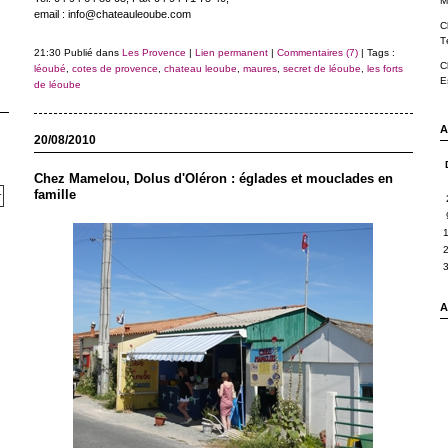
M
email : info@chateauleoube.com
C
T
21:30 Publié dans
Les Provence
|
Lien permanent
|
Commentaires (7)
| Tags :
C
léoubé
,
cotes de provence
,
chateau leoube
,
maures
,
secret de léoube
,
les forts
E
de léoube
A
20/08/2010
Chez Mamelou, Dolus d'Oléron : églades et mouclades en
famille
A 