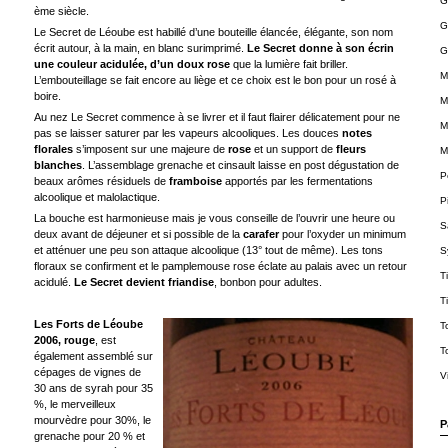
G
ème siècle.
G
Le Secret de Léoube est habillé d’une bouteille élancée, élégante, son nom
écrit autour, à la main, en blanc surimprimé.
Le Secret donne à son écrin
G
une couleur acidulée, d’un doux rose
que la lumière fait briller.
M
L’embouteillage se fait encore au liège et ce choix est le bon pour un rosé à
boire.
M
Au nez Le Secret commence à se livrer et il faut flairer délicatement pour ne
M
pas se laisser saturer par les vapeurs alcooliques. Les douces
notes
florales
s’imposent sur une majeure de
rose
et un support de
fleurs
M
blanches
. L’assemblage grenache et cinsault laisse en post dégustation de
P
beaux arômes résiduels de
framboise
apportés par les fermentations
alcoolique et malolactique.
P
La bouche est harmonieuse mais je vous conseille de l’ouvrir une heure ou
S
deux avant de déjeuner et si possible de la
carafer
pour l’oxyder un minimum
et atténuer une peu son attaque alcoolique (13° tout de même). Les tons
S
floraux se confirment et le pamplemouse rose éclate au palais avec un retour
T
acidulé.
Le Secret devient friandise
, bonbon pour adultes.
T
Les Forts de Léoube
T
2006, rouge
, est
T
également assemblé sur
cépages de vignes de
V
30 ans de syrah pour 35
%, le merveilleux
mourvèdre pour 30%, le
P
grenache pour 20 % et