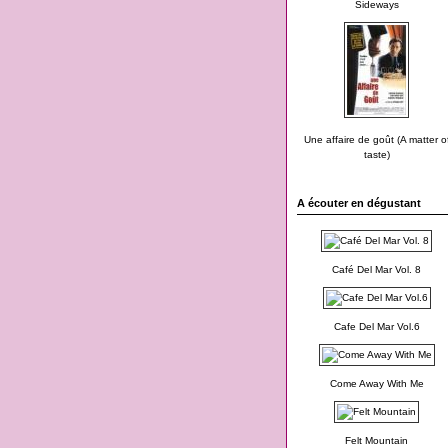
Sideways
Une affaire de goût (A matter o
taste)
A écouter en dégustant
Café Del Mar Vol. 8
Cafe Del Mar Vol.6
Come Away With Me
Felt Mountain