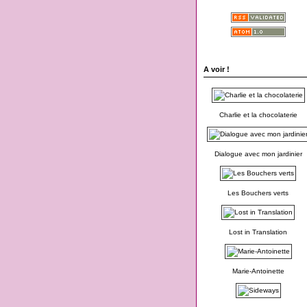
A voir !
Charlie et la chocolaterie
Dialogue avec mon jardinier
Les Bouchers verts
Lost in Translation
Marie-Antoinette