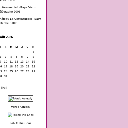
edoc, 2006
hâteauneuf-du-Pape Vieux
élégraphe 2003
hâteau La Commanderie, Saint-
stèphe, 2005
oût 2026
D
L
M
M
J
V
S
1
2
3
4
5
6
7
8
9
10
11
12
13
14
15
16
17
18
19
20
21
22
23
24
25
26
27
28
29
30
31
lire !
Merde Actually
Talk to the Snail