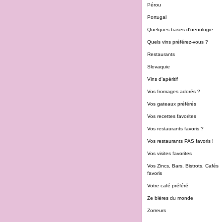
Pérou
Portugal
Quelques bases d'oenologie
Quels vins préférez-vous ?
Restaurants
Slovaquie
Vins d'apéritif
Vos fromages adorés ?
Vos gateaux préférés
Vos recettes favorites
Vos restaurants favoris ?
Vos restaurants PAS favoris !
Vos visites favorites
Vos Zincs, Bars, Bistrots, Cafés
favoris
Votre café préféré
Ze bières du monde
Zorreurs