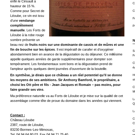
enfin le Cinsault à
C
hauteur de 15 %.
Comme pour Secret de
C
Léoube, ce vin est issu
F
d’une
vendange
complètement
P
manuelle
. Les Forts de
Léoube à la robe rouge
sombre présente un
N
beau nez de
fruits noirs sur une dominante de cassis et de mûres et une
fin de bouche sur les épices
. Il est impératif de carafer et d’oxygéner
S
abondamment bien en avance de la dégustation ou du déjeuner. Ce millésime
F
appelle quelques années de garde supplémentaires pour dompter son
C
tempérament. Les fondamentaux sont bons et la dégustation prend de
é
l’ampleur après quelques demi-journées d’ouverture de la bouteille.
En synthèse, je dirais que ce château a un réel potentiel qu’il se donne
H
si
les moyens de ses ambitions. Sir Anthony Bamford, le propriétaire, a
choisi les Ott père et fils - Jean-Jacques et Romain – pas moins, pour
C
faire grandir ses vins
.
M
Ma préférence naturelle va au Forts de Léoube et je mise sur la qualité de cet
L
assemblage comme tête de proue du domaine dans les années qui viennent.
Q
L
Contact :
C
Château Léoube
C
2387, route de Léoube,
83230 Bormes-Les-Mimosas,
C
Tel. 04 94 64 80 03, Fax 04 94 71 75 40,