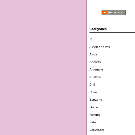
Catégories
;-)
A éviter de voir
A voir
Apéritifs
Argentine
Australie
Chili
Chine
Espagne
Grèce
Hongrie
Italie
Les Alsace