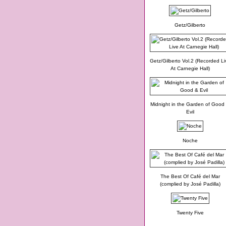
Getz/Gilberto
Getz/Gilberto Vol.2 (Recorded Li
At Carnegie Hall)
Midnight in the Garden of Good
Evil
Noche
The Best Of Café del Mar
(complied by José Padilla)
Twenty Five