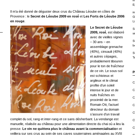
in
E
Il m’a été donné de déguster deux crus du Château Léoube en côtes de
in
Provence : le
Secret de Léoube 2009 en rosé
et
Les Forts de Léoube 2006
G
en rouge
.
Li
Le Secret de Léoube
S
2009, rosé
, est élaboré
s
avec de vieilles vignes
S
– 30 ans – en
b
assemblage grenache
(40%), cinsault (40%)
S
et autres cépages,
T
probablement tibouren
pour le ton de fraîcheur
de ce vin. Le sous-sol
P
est schisteux et
argileux et le climat
C
profite d’un soleil
intense le jour et de
C
nuits fraîches en
C
proximité de la mer.
Romain Ott, l’actuel
C
directeur du domain
C
s’assure d’un travail
complet du sol, rang et inter-rang et ce sans désherbant. La vendange est
C
manuelle, réalisée au château pour une alimentation directe du chai où a lieu la
C
presse.
Le vin ne quittera plus le château avant la commercialisatio
n et
veillera sur ses crus au sein de ses caves souterraines aménagées au XVIII