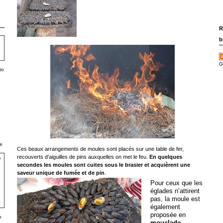
R
b
G
to
e
Ces beaux arrangements de moules sont placés sur une table de fer,
recouverts d’aiguilles de pins auxquelles on met le feu.
En quelques
secondes les moules sont cuites sous le brasier et acquièrent une
saveur unique de fumée et de pin
.
Pour ceux que les
églades n’attirent
pas, la moule est
également
proposée en
h
mouclade