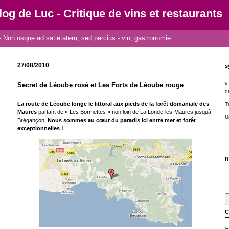
log de Luc - Critique de vins et restaurants
 Non usque ad satietatem, sed parcius - vin, gastronomie
27/08/2010
s
l
Secret de Léoube rosé et Les Forts de Léoube rouge
d
La route de Léoube longe le littoral aux pieds de la forêt domaniale des
T
Maures
partant de « Les Bormettes » non loin de La Londe-les-Maures jusquà
U
Brégançon.
Nous sommes au cœur du paradis ici entre mer et forêt
exceptionnelles !
R
C