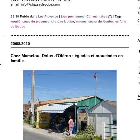
M
email : info@chateauleoube.com
C
T
21:30 Publié dans
Les Provence
|
Lien permanent
|
Commentaires (7)
| Tags :
C
léoubé
,
cotes de provence
,
chateau leoube
,
maures
,
secret de léoube
,
les forts
E
de léoube
A
20/08/2010
Chez Mamelou, Dolus d'Oléron : églades et mouclades en
famille
A 