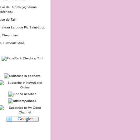
ave de Ruoms (vignerons
rdéchois)
ave de Tain
hateau Laroque Pic Saint-Loup
. Chapoutier
aul Jaboulet Ainé