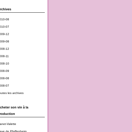
rchives
010-08
010-07
009-12
009-08
008-12
008-11
008-10
008-09
008-08
008-07
outes les archives
cheter son vin à la
roduction
anet-Valette
ave de Pfaffenheim