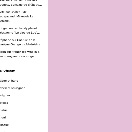
vité
sur
Pommard, Clos des
penots, domaine du château...
vité
sur
Château de
ourgazaud, Minervois La
vinière,...
ungudsaa
sur
lonely planet
électionne "Le blog de Luc"...
téphane
sur
Cnature de la
outique Orange de Madeleine
teph
sur
French red wine in a
esco, england - vin rouge...
ar cépage
abernet franc
abernet sauvignon
arignan
atelao
hatus
henin
insault