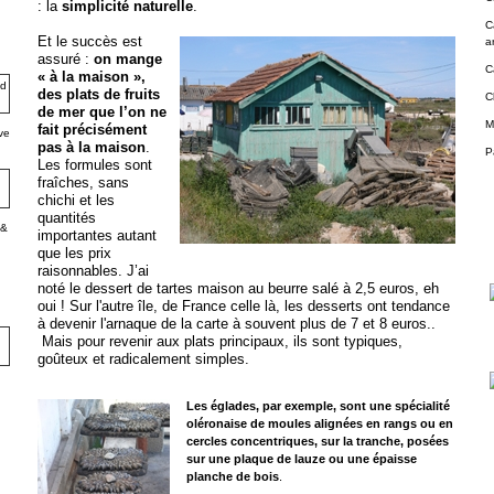
: la
simplicité naturelle
.
C
Et le succès est
a
assuré :
on mange
C
« à la maison »,
des plats de fruits
C
de mer que l’on ne
M
fait précisément
ve
pas à la maison
.
P
Les formules sont
fraîches, sans
chichi et les
quantités
 &
importantes autant
que les prix
raisonnables. J’ai
noté le dessert de tartes maison au beurre salé à 2,5 euros, eh
oui ! Sur l'autre île, de France ce
lle là, les desserts ont tendance
à devenir l'arnaque de la carte à souvent plus de 7 et 8 euros..
Mais pour revenir aux plats principaux, ils sont typiques,
goûteux et radicalement simples.
Les églades, par exemple, sont une spécialité
oléronaise de moules alignées en rangs ou en
cercles concentriques, sur la tranche, posées
sur une plaque de lauze ou une épaisse
planche de bois
.