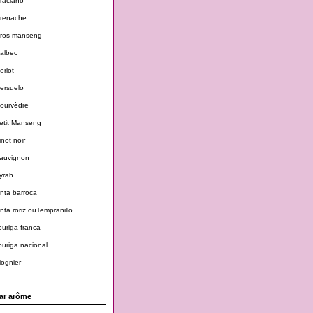
raciano
renache
ros manseng
albec
erlot
ersuelo
ourvèdre
etit Manseng
inot noir
auvignon
yrah
inta barroca
inta roriz ouTempranillo
ouriga franca
ouriga nacional
iognier
ar arôme