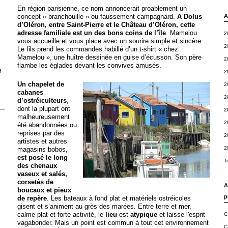
En région parisienne, ce nom annoncerait proablement un
concept « branchouille » ou faussement campagnard.
A Dolus
A
d’Oléron, entre Saint-Pierre et le Château d’Oléron, cette
adresse familiale est un des bons coins de l’île
. Mamelou
2
vous accueille et vous place avec un sourire simple et sincère.
2
Le fils prend les commandes habillé d’un t-shirt « chez
Mamelou », une huître dessinée en guise d’écusson. Son père
2
flambe les églades devant les convives amusés.
f
2
Un chapelet de
2
cabanes
2
d’ostréiculteurs
,
dont la plupart ont
2
malheureusement
2
été abandonnées ou
reprises par des
2
artistes et autres
2
magasins bobos,
est posé le long
T
des chenaux
vaseux et salés,
corsetés de
A
boucaux et pieux
p
de repère
. Les bateaux à fond plat et matériels ostréicoles
gisent et s’animent au grès des marées. Entre terre et mer,
calme plat et forte activité, le
lieu
est
atypique
et laisse l'esprit
C
vagabonder. Mais un point est commun à tout cet environnement
C