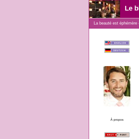
Le b
La beauté est éphémère -
À propos