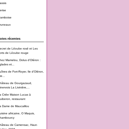
assis
erise
ramboise
runeaux
otes récentes
ecret de Léoube rosé et Les
orts de Léoube rouge
hez Mamelou, Dolus d'Oléron :
glades et...
uîtres de Fort-Royer, Ile d'Oléron,
te...
hâteau de Gourgazaud,
inervois La Livinière,...
a Criée Maison Lucas à
uiberon, restaurant
a Dame de Maucaillou
uisine africaine, O Maquis,
hambourcy
hâteau de Camensac, Haut-