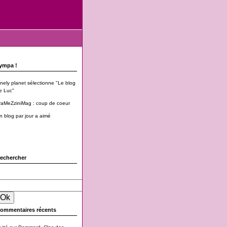
ympa !
onely planet sélectionne "Le blog
e Luc"
raMeZziniMag : coup de coeur
n blog par jour a aimé
echercher
ommentaires récents