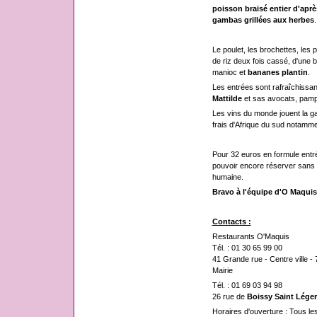
poisson braisé entier d'aprè
gambas grillées aux herbes
.
Le poulet, les brochettes, le
de riz deux fois cassé, d'une
manioc et
bananes plantin
.
Les entrées sont rafraîchissa
Mattilde
et sas avocats, pamp
Les vins du monde jouent la 
frais d'Afrique du sud notamme
Pour 32 euros en formule entrée
pouvoir encore réserver sans t
humaine.
Bravo à l'équipe d'O Maquis
Contacts :
Restaurants O'Maquis
Tél. : 01 30 65 99 00
41 Grande rue - Centre ville -
Mairie
Tél. : 01 69 03 94 98
26 rue de
Boissy Saint Léger
Horaires d'ouverture : Tous le