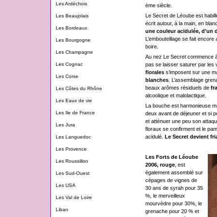
Les Ardéchois
ème siècle.
Le Secret de Léoube est habill
Les Beaujolais
écrit autour, à la main, en bla
Les Bordeaux
une couleur acidulée, d’un 
L’embouteillage se fait encore 
Les Bourgogne
boire.
Les Champagne
Au nez Le Secret commence à se 
pas se laisser saturer par le
Les Cognac
florales
s’imposent sur une m
Les Corse
blanches
. L’assemblage grena
beaux arômes résiduels de
fr
Les Côtes du Rhône
alcoolique et malolactique.
Les Eaux de vie
La bouche est harmonieuse mais
Les Ile de France
deux avant de déjeuner et si p
et atténuer une peu son attaqu
Les Jura
floraux se confirment et le pa
acidulé.
Le Secret devient fr
Les Languedoc
Les Provence
Les Forts de Léoube
Les Roussillon
2006, rouge
, est
également assemblé sur
Les Sud-Ouest
cépages de vignes de
Les USA
30 ans de syrah pour 35
%, le merveilleux
Les Val de Loire
mourvèdre pour 30%, le
Liban
grenache pour 20 % et