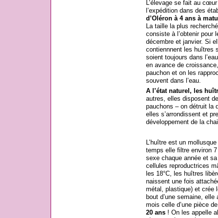
L’élevage se fait au cœur 
l’expédition dans des éta
d’Oléron à 4 ans à matur
La taille la plus recherch
consiste à l’obtenir pour 
décembre et janvier. Si el
contiennnent les huîtres 
soient toujours dans l’eau
en avance de croissance,
pauchon et on les rapproc
souvent dans l’eau.
A l’état naturel, les huît
autres, elles disposent 
pauchons – on détruit la d
elles s’arrondissent et p
développement de la chai
L’huître est un mollusque
temps elle filtre environ 
sexe chaque année et sa l
cellules reproductrices 
les 18°C, les huîtres libèr
naissent une fois attaché
métal, plastique) et crée 
bout d’une semaine, elle a
mois celle d’une pièce de
20 ans
! On les appelle a