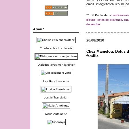
email : info@chateauleoube.c
21:30 Publié dans
Les Provenc
léoubé
,
cotes de provence
,
cha
de léoube
A voir !
20/08/2010
Charlie et la chocolaterie
Chez Mamelou, Dolus d'
famille
Dialogue avec mon jardinier
Les Bouchers verts
Lost in Translation
Marie-Antoinette