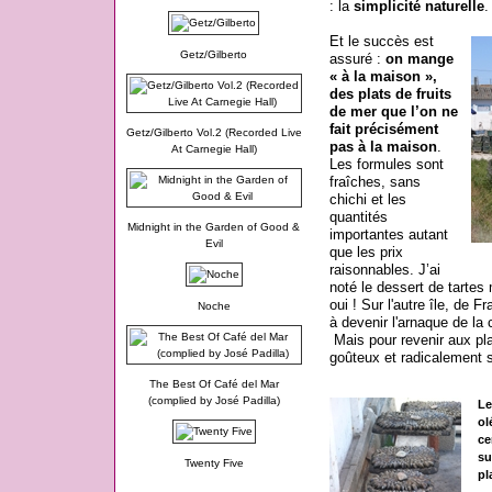
: la
simplicité naturelle
.
Et le succès est
Getz/Gilberto
assuré :
on mange
« à la maison »,
des plats de fruits
de mer que l’on ne
fait précisément
Getz/Gilberto Vol.2 (Recorded Live
pas à la maison
.
At Carnegie Hall)
Les formules sont
fraîches, sans
chichi et les
quantités
Midnight in the Garden of Good &
importantes autant
Evil
que les prix
raisonnables. J’ai
noté le dessert de tartes
oui ! Sur l'autre île, de F
Noche
à devenir l'arnaque de la 
Mais pour revenir aux plat
goûteux et radicalement 
The Best Of Café del Mar
(complied by José Padilla)
Le
ol
ce
su
Twenty Five
pl