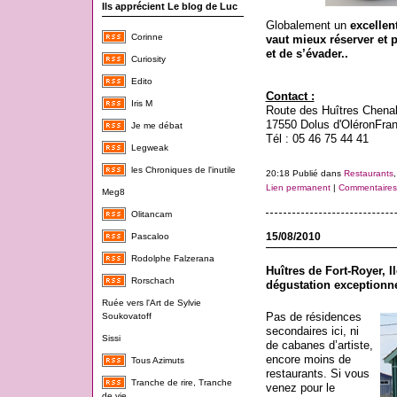
Ils apprécient Le blog de Luc
Globalement un
excellen
Corinne
vaut mieux réserver et 
et de s’évader..
Curiosity
Edito
Contact :
Iris M
Route des Huîtres Chenal
17550 Dolus d'Oléron
Fra
Je me débat
Tél : 05 46 75 44 41
Legweak
les Chroniques de l'inutile
20:18 Publié dans
Restaurants
Lien permanent
|
Commentaires 
Meg8
Olitancam
15/08/2010
Pascaloo
Rodolphe Falzerana
Huîtres de Fort-Royer, Il
Rorschach
dégustation exceptionne
Ruée vers l'Art de Sylvie
Pas de résidences
Soukovatoff
secondaires ici, ni
Sissi
de cabanes d’artiste,
encore moins de
Tous Azimuts
restaurants. Si vous
Tranche de rire, Tranche
venez pour le
de vie...