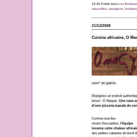
18:39 Publié dans
Les Bordeau
maucaillou
,
sauvignon
,
bordeau
21/12/2008
Cuisine africaine, O M
seen" de galerie.
Rejoignez un endroit authentiqu
tenue : O Maquis.
Une case a
d'une pizzeria banale de cent
Comme tout lieu
vivant d'exception,
l'équipe
incarne cette chaleur africai
des petites cabanes de bord d