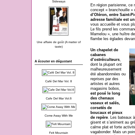
Sideways
En région parisienne, ce
concept « branchouille 
d’Oléron, entre Saint-Pi
adresse familiale est un
vous accueille et vous pl
Le fils prend les command
Mamelou », une huître de
flambe les églades devan
Une affaire de goût (A matter of
taste)
Un chapelet de
cabanes
d’ostréiculteurs
,
A écouter en dégustant
dont la plupart ont
malheureusement
été abandonnées ou
reprises par des
Café Del Mar Vol. 8
artistes et autres
magasins bobos,
est posé le long
des chenaux
Cafe Del Mar Vol.6
vaseux et salés,
corsetés de
boucaux et pieux
Come Away With Me
de repère
. Les bateaux à
gisent et s’animent au gr
calme plat et forte activit
vagabonder. Mais un poin
Felt Mountain