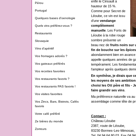
enfin le Cinsault à
Pérou
hauteur de 15 %.
Portugal
Comme pour Secret de
Léoube, ce vin est issu
Quelques bases d'oenologie
d’une
vendange
complètement
Quels vins préférez-vous ?
manuelle
. Les Forts de
Restaurants
Léoube à la robe rouge
sombre présente un
Slovaquie
beau nez de
fruits noirs sur
Vins d'apéritif
fin de bouche sur les épices
abondamment bien en avance de
Vos fromages adorés ?
appelle quelques années de g
Vos gateaux préférés
tempérament. Les fondamentau
l’ampleur après quelques demi-
Vos recettes favorites
En synthèse, je dirais que c
Vos restaurants favoris ?
les moyens de ses ambitions
choisi les Ott père et fils 
Vos restaurants PAS favoris !
faire grandir ses vins
.
Vos visites favorites
Ma préférence naturelle va au 
assemblage comme tête de pro
Vos Zincs, Bars, Bistrots, Cafés
favoris
Votre café préféré
Contact :
Château Léoube
Ze bières du monde
2387, route de Léoube,
Zorreurs
83230 Bormes-Les-Mimosas,
Tel. 04 94 64 80 03, Fax 04 94