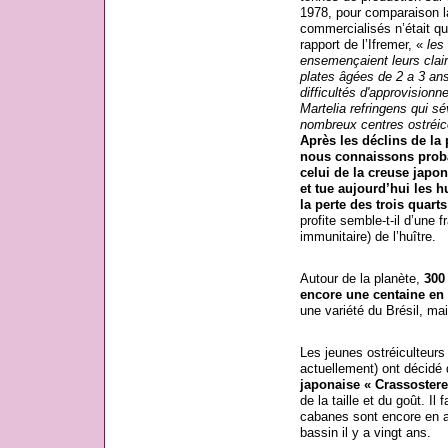
1978, pour comparaison l
commercialisés n’était q
rapport de l’Ifremer, «
les
ensemençaient leurs clai
plates âgées de 2 a 3 an
difficultés d'approvisionn
Martelia refringens qui s
nombreux centres ostréic
Après les déclins de la 
nous connaissons proba
celui de la creuse japon
et tue aujourd’hui les h
la perte des trois quart
profite semble-t-il d’une 
immunitaire) de l’huître.
Autour de la planète,
300
encore une centaine en 
une variété du Brésil, ma
Les jeunes ostréiculteurs 
actuellement) ont décidé d
japonaise « Crassostere
de la taille et du goût. Il
cabanes sont encore en ac
bassin il y a vingt ans.