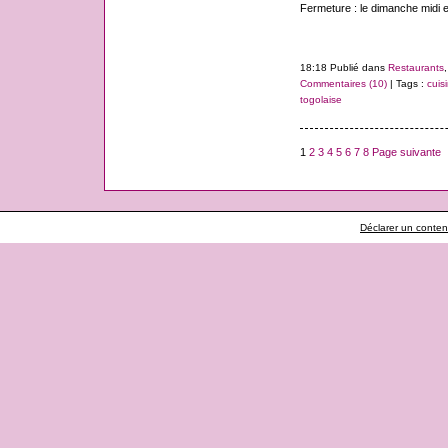
Fermeture : le dimanche midi et
18:18 Publié dans
Restaurants
Commentaires (10)
| Tags :
cuis
togolaise
1
2
3
4
5
6
7
8
Page suivante
Déclarer un contenu 