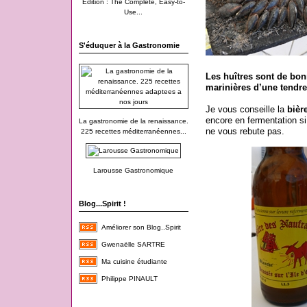
Edition : The Complete, Easy-to-
Use...
S'éduquer à la Gastronomie
Les huîtres sont de bon
marinières d’une tendr
Je vous conseille la
bièr
encore en fermentation s
La gastronomie de la renaissance.
ne vous rebute pas.
225 recettes méditerranéennes...
Larousse Gastronomique
Blog...Spirit !
Améliorer son Blog..Spirit
Gwenaëlle SARTRE
Ma cuisine étudiante
Philippe PINAULT