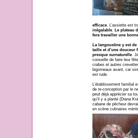
efficace
. L’assiette est t
inégalable
.
Le plateau d
fera travailler une bonn
La langoustine y est de
taille et d’une douceur 
presque surnaturelle
. J
conseille de faire leur fêt
crabes et autres crevette
bigorneaux avant, car sin
est rude.
L’établissement familial e
de re-conception par le ne
peut déjà apprécier sa tou
qu’il y a planté (Diana K
cabane de pêcheur devrai
en scène culinaires mérite