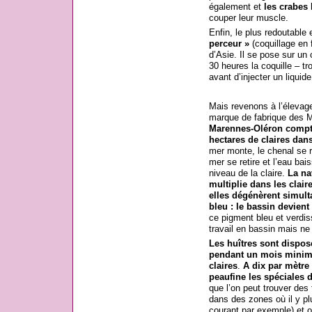
également et
les crabes
l
couper leur muscle.
Enfin, le plus redoutable
perceur »
(coquillage en 
d’Asie. Il se pose sur un 
30 heures la coquille – tro
avant d’injecter un liquide 
Mais revenons à l’élevage 
marque de fabrique des 
Marennes-Oléron compte
hectares de claires dans
mer monte, le chenal se rem
mer se retire et l’eau bai
niveau de la claire.
La na
multiplie dans les claire
elles dégénèrent simul
bleu : le bassin devient
ce pigment bleu et verdis
travail en bassin mais ne 
Les huîtres sont dispos
pendant un mois minimum
claires
.
A dix par mètre
peaufine les spéciales d
que l’on peut trouver des
dans des zones où il y pl
courant par exemple) et o