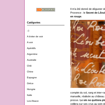
Il m’a été donné de déguster 
Provence : le
Secret de Léou
en rouge
.
Catégories
;-)
A éviter de voir
A voir
Apéritifs
Argentine
Australie
Chili
Chine
Espagne
Grèce
Hongrie
complet du sol, rang et inter-
Italie
manuelle, réalisée au château p
presse.
Le vin ne quittera p
Les Alsace
veillera sur ses crus au sein