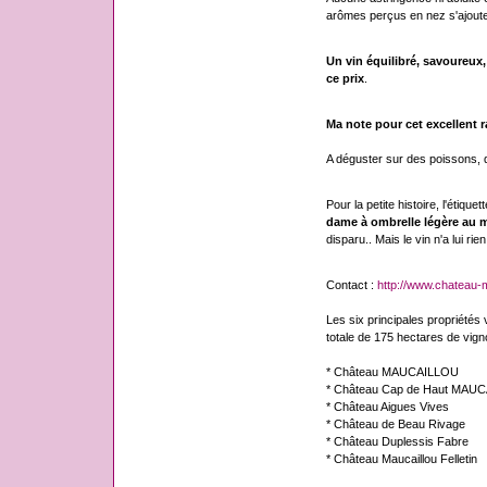
arômes perçus en nez s'ajoute
Un vin équilibré, savoureux
ce prix
.
Ma note pour cet excellent ra
A déguster sur des poissons, d
Pour la petite histoire, l'étique
dame à ombrelle légère au m
disparu.. Mais le vin n'a lui rie
Contact :
http://www.chateau-m
Les six principales propriétés v
totale de 175 hectares de vigno
* Château MAUCAILLOU
* Château Cap de Haut MAU
* Château Aigues Vives
* Château de Beau Rivage
* Château Duplessis Fabre
* Château Maucaillou Felletin