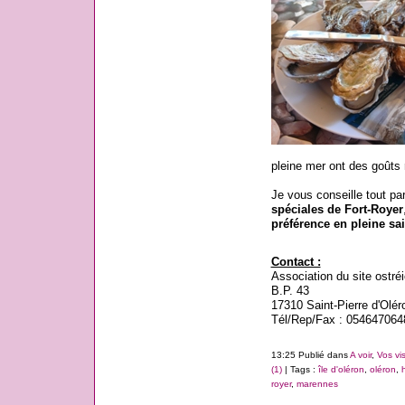
pleine mer ont des goûts 
Je vous conseille tout pa
spéciales de Fort-Royer
préférence en pleine sa
Contact :
Association du site ostréi
B.P. 43
17310 Saint-Pierre d'Olér
Tél/Rep/Fax : 054647064
13:25 Publié dans
A voir
,
Vos vis
(1)
| Tags :
île d'oléron
,
oléron
,
royer
,
marennes