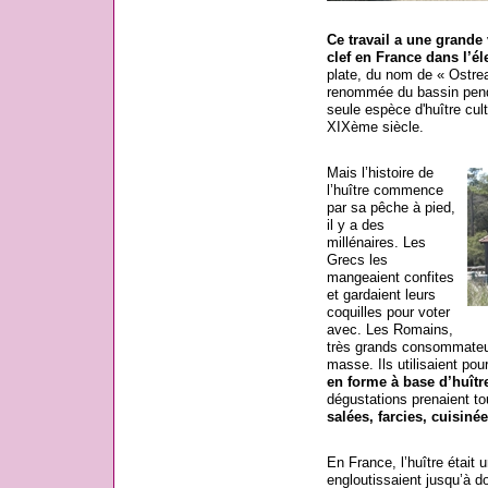
Ce travail a une grande
clef en France dans l’él
plate, du nom de « Ostrea
renommée du bassin penda
seule espèce d'huître cul
XIXème siècle.
Mais l’histoire de
l’huître commence
par sa pêche à pied,
il y a des
millénaires. Les
Grecs les
mangeaient confites
et gardaient leurs
coquilles pour voter
avec. Les Romains,
très grands consommateur
masse. Ils utilisaient pou
en forme à base d’huîtr
dégustations prenaient to
salées, farcies, cuisiné
En France, l’huître était 
engloutissaient jusqu’à d