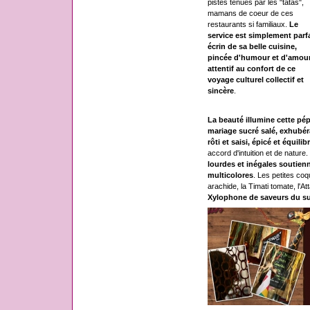
pistes tenues par les "tatas",
mamans de coeur de ces
restaurants si familiaux.
Le
service est simplement parfa
écrin de sa belle cuisine,
pincée d'humour et d'amour
attentif au confort de ce
voyage culturel collectif et
sincère
.
La beauté illumine cette pé
mariage sucré salé, exhubéra
rôti et saisi, épicé et équilib
accord d'intuition et de nature.
lourdes et inégales soutienn
multicolores
. Les petites co
arachide, la Timati tomate, l'A
Xylophone de saveurs du s