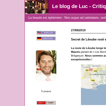
Le blog de Luc - Criti
La beauté est éphémère - Non usque ad satietatem, sed 
27/08/2010
Secret de Léoube rosé 
La route de Léoube longe le 
Maures
partant de « Les Borm
Brégançon.
Nous sommes au c
exceptionnelles !
À propos