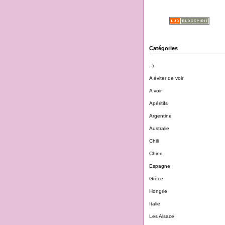
Catégories
;-)
A éviter de voir
A voir
Apéritifs
Argentine
Australie
Chili
Chine
Espagne
Grèce
Hongrie
Italie
Les Alsace