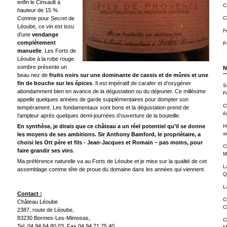
enfin le Cinsault à
C
hauteur de 15 %.
Comme pour Secret de
C
Léoube, ce vin est issu
F
d’une
vendange
complètement
P
manuelle
. Les Forts de
Léoube à la robe rouge
sombre présente un
N
beau nez de
fruits noirs sur une dominante de cassis et de mûres et une
fin de bouche sur les épices
. Il est impératif de carafer et d’oxygéner
S
abondamment bien en avance de la dégustation ou du déjeuner. Ce millésime
F
appelle quelques années de garde supplémentaires pour dompter son
C
tempérament. Les fondamentaux sont bons et la dégustation prend de
é
l’ampleur après quelques demi-journées d’ouverture de la bouteille.
En synthèse, je dirais que ce château a un réel potentiel qu’il se donne
H
si
les moyens de ses ambitions. Sir Anthony Bamford, le propriétaire, a
choisi les Ott père et fils - Jean-Jacques et Romain – pas moins, pour
C
faire grandir ses vins
.
M
Ma préférence naturelle va au Forts de Léoube et je mise sur la qualité de cet
L
assemblage comme tête de proue du domaine dans les années qui viennent.
Q
L
Contact :
C
Château Léoube
C
2387, route de Léoube,
83230 Bormes-Les-Mimosas,
C
Tel. 04 94 64 80 03, Fax 04 94 71 75 40,