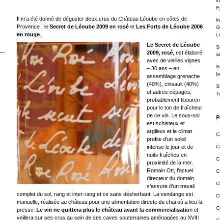
in
E
Il m’a été donné de déguster deux crus du Château Léoube en côtes de
in
Provence : le
Secret de Léoube 2009 en rosé
et
Les Forts de Léoube 2006
G
en rouge
.
Li
Le Secret de Léoube
S
2009, rosé
, est élaboré
s
avec de vieilles vignes
S
– 30 ans – en
b
assemblage grenache
(40%), cinsault (40%)
S
et autres cépages,
T
probablement tibouren
pour le ton de fraîcheur
de ce vin. Le sous-sol
P
est schisteux et
argileux et le climat
C
profite d’un soleil
intense le jour et de
C
nuits fraîches en
C
proximité de la mer.
Romain Ott, l’actuel
C
directeur du domain
C
s’assure d’un travail
complet du sol, rang et inter-rang et ce sans désherbant. La vendange est
C
manuelle, réalisée au château pour une alimentation directe du chai où a lieu la
C
presse.
Le vin ne quittera plus le château avant la commercialisatio
n et
veillera sur ses crus au sein de ses caves souterraines aménagées au XVIII