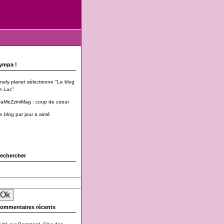
ympa !
onely planet sélectionne "Le blog
e Luc"
raMeZziniMag : coup de coeur
n blog par jour a aimé
echercher
ommentaires récents