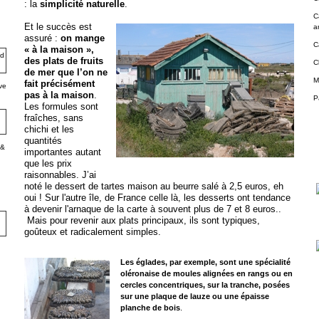
: la
simplicité naturelle
.
C
Et le succès est
a
assuré :
on mange
C
« à la maison »,
des plats de fruits
C
de mer que l’on ne
M
fait précisément
ve
pas à la maison
.
P
Les formules sont
fraîches, sans
chichi et les
quantités
 &
importantes autant
que les prix
raisonnables. J’ai
noté le dessert de tartes maison au beurre salé à 2,5 euros, eh
oui ! Sur l'autre île, de France ce
lle là, les desserts ont tendance
à devenir l'arnaque de la carte à souvent plus de 7 et 8 euros..
Mais pour revenir aux plats principaux, ils sont typiques,
goûteux et radicalement simples.
Les églades, par exemple, sont une spécialité
oléronaise de moules alignées en rangs ou en
cercles concentriques, sur la tranche, posées
sur une plaque de lauze ou une épaisse
planche de bois
.