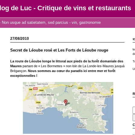
log de Luc - Critique de vins et restaurants
 Non usque ad satietatem, sed parcius - vin, gastronomie
27/08/2010
s
l
Secret de Léoube rosé et Les Forts de Léoube rouge
d
La route de Léoube longe le littoral aux pieds de la forêt domaniale des
T
Maures
partant de « Les Bormettes » non loin de La Londe-les-Maures jusquà
U
Brégançon.
Nous sommes au cœur du paradis ici entre mer et forêt
exceptionnelles !
R
C