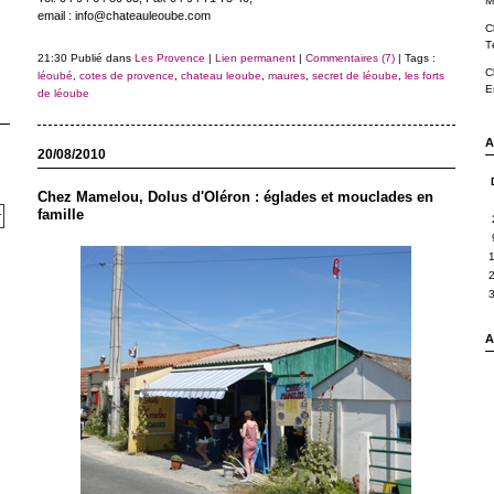
M
email : info@chateauleoube.com
C
T
21:30 Publié dans
Les Provence
|
Lien permanent
|
Commentaires (7)
| Tags :
C
léoubé
,
cotes de provence
,
chateau leoube
,
maures
,
secret de léoube
,
les forts
E
de léoube
A
20/08/2010
Chez Mamelou, Dolus d'Oléron : églades et mouclades en
famille
A 