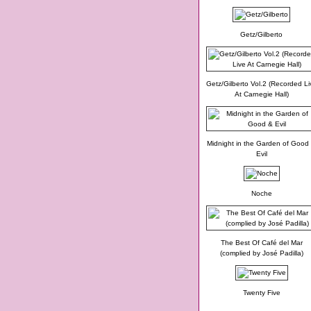
Getz/Gilberto
Getz/Gilberto Vol.2 (Recorded Li
At Carnegie Hall)
Midnight in the Garden of Good
Evil
Noche
The Best Of Café del Mar
(complied by José Padilla)
Twenty Five