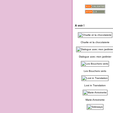
A voir !
Charlie et la chocolaterie
Dialogue avec mon jardinier
Les Bouchers verts
Lost in Translation
Marie-Antoinette