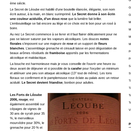
G
ème siècle.
G
Le Secret de Léoube est habillé d’une bouteille élancée, élégante, son nom
écrit autour, à la main, en blanc surimprimé.
Le Secret donne à son écrin
G
une couleur acidulée, d’un doux rose
que la lumière fait briller.
M
L’embouteillage se fait encore au liège et ce choix est le bon pour un rosé à
boire.
M
Au nez Le Secret commence à se livrer et il faut flairer délicatement pour ne
M
pas se laisser saturer par les vapeurs alcooliques. Les douces
notes
florales
s’imposent sur une majeure de
rose
et un support de
fleurs
M
blanches
. L’assemblage grenache et cinsault laisse en post dégustation de
P
beaux arômes résiduels de
framboise
apportés par les fermentations
alcoolique et malolactique.
P
La bouche est harmonieuse mais je vous conseille de l’ouvrir une heure ou
S
deux avant de déjeuner et si possible de la
carafer
pour l’oxyder un minimum
et atténuer une peu son attaque alcoolique (13° tout de même). Les tons
S
floraux se confirment et le pamplemouse rose éclate au palais avec un retour
T
acidulé.
Le Secret devient friandise
, bonbon pour adultes.
T
Les Forts de Léoube
T
2006, rouge
, est
T
également assemblé sur
cépages de vignes de
V
30 ans de syrah pour 35
%, le merveilleux
mourvèdre pour 30%, le
P
grenache pour 20 % et