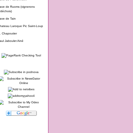
ave de Ruoms (vignerons
rdéchois)
ave de Tain
hateau Laroque Pic Saint-Loup
. Chapoutier
aul Jaboulet Ainé