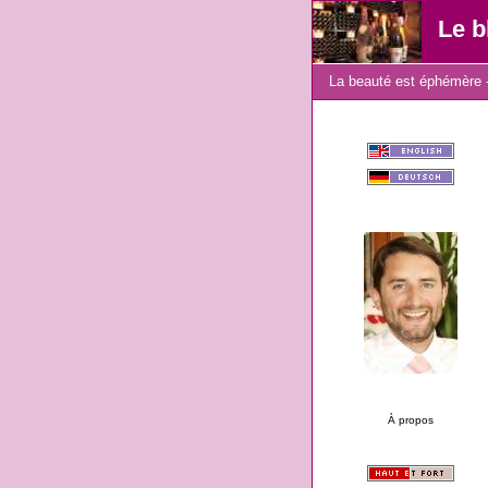
Le b
La beauté est éphémère -
À propos