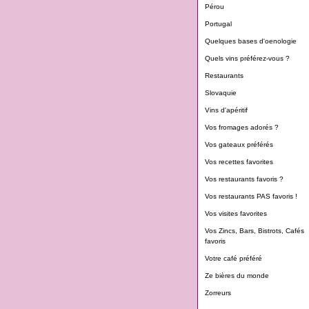
Pérou
Portugal
Quelques bases d'oenologie
Quels vins préférez-vous ?
Restaurants
Slovaquie
Vins d'apéritif
Vos fromages adorés ?
Vos gateaux préférés
Vos recettes favorites
Vos restaurants favoris ?
Vos restaurants PAS favoris !
Vos visites favorites
Vos Zincs, Bars, Bistrots, Cafés
favoris
Votre café préféré
Ze bières du monde
Zorreurs