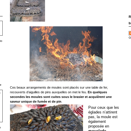
R
b
G
to
e
Ces beaux arrangements de moules sont placés sur une table de fer,
recouverts d’aiguilles de pins auxquelles on met le feu.
En quelques
secondes les moules sont cuites sous le brasier et acquièrent une
saveur unique de fumée et de pin
.
Pour ceux que les
églades n’attirent
pas, la moule est
également
proposée en
h
mouclade