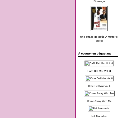
Sideways
Une affaire de goût (A matter o
taste)
A écouter en dégustant
Café Del Mar Vol. 8
Cafe Del Mar Vol.6
Come Away With Me
Felt Mountain