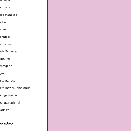
raciano
renache
ros manseng
albec
erlot
ersuelo
ourvèdre
etit Manseng
inot noir
auvignon
yrah
inta barroca
inta roriz ouTempranillo
ouriga franca
ouriga nacional
iognier
ar arôme