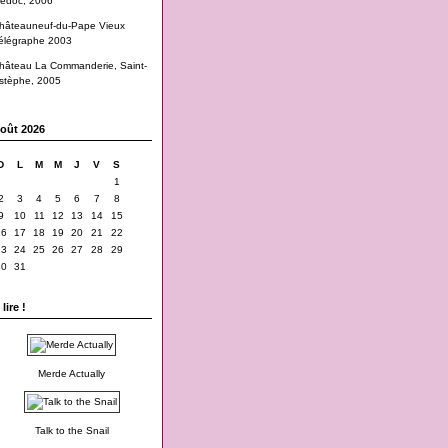
edoc, 2006
hâteauneuf-du-Pape Vieux
élégraphe 2003
hâteau La Commanderie, Saint-
stèphe, 2005
oût 2026
D
L
M
M
J
V
S
1
2
3
4
5
6
7
8
9
10
11
12
13
14
15
16
17
18
19
20
21
22
23
24
25
26
27
28
29
30
31
lire !
Merde Actually
Talk to the Snail