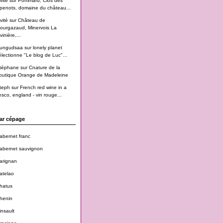
vité
sur
Pommard, Clos des
penots, domaine du château...
vité
sur
Château de
ourgazaud, Minervois La
vinière,...
ungudsaa
sur
lonely planet
électionne "Le blog de Luc"...
téphane
sur
Cnature de la
outique Orange de Madeleine
teph
sur
French red wine in a
esco, england - vin rouge...
ar cépage
abernet franc
abernet sauvignon
arignan
atelao
hatus
henin
insault