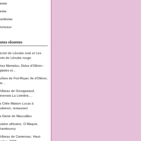
assis
erise
ramboise
runeaux
otes récentes
ecret de Léoube rosé et Les
orts de Léoube rouge
hez Mamelou, Dolus d'Oléron :
glades et...
uîtres de Fort-Royer, Ile d'Oléron,
te...
hâteau de Gourgazaud,
inervois La Livinière,...
a Criée Maison Lucas à
uiberon, restaurant
a Dame de Maucaillou
uisine africaine, O Maquis,
hambourcy
hâteau de Camensac, Haut-