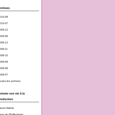
rchives
010-08
010-07
009-12
009-08
008-12
008-11
008-10
008-09
008-08
008-07
outes les archives
cheter son vin à la
roduction
anet-Valette
ave de Pfaffenheim