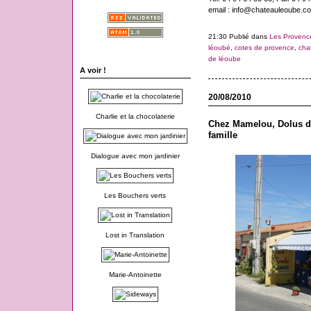
email : info@chateauleoube.c
21:30 Publié dans
Les Provenc
léoubé
,
cotes de provence
,
cha
de léoube
A voir !
20/08/2010
Charlie et la chocolaterie
Chez Mamelou, Dolus d'
famille
Dialogue avec mon jardinier
Les Bouchers verts
Lost in Translation
Marie-Antoinette