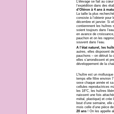
L’élevage se fait au cœur 
l’expédition dans des éta
d’Oléron à 4 ans à matur
La taille la plus recherch
consiste à l’obtenir pour 
décembre et janvier. Si el
contiennnent les huîtres 
soient toujours dans l’eau
en avance de croissance,
pauchon et on les rapproc
souvent dans l’eau.
A l’état naturel, les huît
autres, elles disposent 
pauchons – on détruit la d
elles s’arrondissent et p
développement de la chai
L’huître est un mollusque
temps elle filtre environ 
sexe chaque année et sa l
cellules reproductrices 
les 18°C, les huîtres libèr
naissent une fois attaché
métal, plastique) et crée 
bout d’une semaine, elle a
mois celle d’une pièce de
20 ans
! On les appelle a