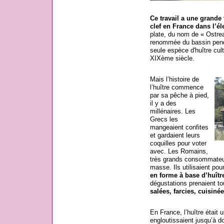
Ce travail a une grande
clef en France dans l’él
plate, du nom de « Ostrea
renommée du bassin penda
seule espèce d'huître cul
XIXème siècle.
Mais l’histoire de
l’huître commence
par sa pêche à pied,
il y a des
millénaires. Les
Grecs les
mangeaient confites
et gardaient leurs
coquilles pour voter
avec. Les Romains,
très grands consommateur
masse. Ils utilisaient pou
en forme à base d’huîtr
dégustations prenaient to
salées, farcies, cuisiné
En France, l’huître était 
engloutissaient jusqu’à d