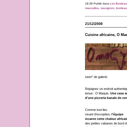
18:39 Publié dans
Les Bordeau
maucaillou
,
sauvignon
,
bordeau
21/12/2008
Cuisine africaine, O M
seen" de galerie.
Rejoignez un endroit authentiqu
tenue : O Maquis.
Une case a
d'une pizzeria banale de cent
Comme tout lieu
vivant d'exception,
l'équipe
incarne cette chaleur africai
des petites cabanes de bord d