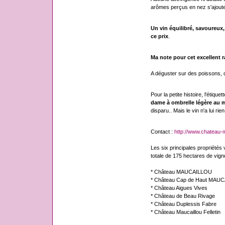
arômes perçus en nez s'ajoute
Un vin équilibré, savoureux
ce prix
.
Ma note pour cet excellent ra
A déguster sur des poissons, d
Pour la petite histoire, l'étique
dame à ombrelle légère au m
disparu.. Mais le vin n'a lui rie
Contact :
http://www.chateau-m
Les six principales propriétés v
totale de 175 hectares de vigno
* Château MAUCAILLOU
* Château Cap de Haut MAU
* Château Aigues Vives
* Château de Beau Rivage
* Château Duplessis Fabre
* Château Maucaillou Felletin