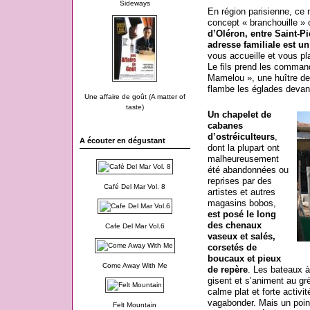
Sideways
En région parisienne, ce
concept « branchouille 
d’Oléron, entre Saint-Pi
adresse familiale est un
vous accueille et vous pl
Le fils prend les command
Mamelou », une huître de
flambe les églades devan
Une affaire de goût (A matter of
taste)
Un chapelet de
cabanes
d’ostréiculteurs
,
A écouter en dégustant
dont la plupart ont
malheureusement
été abandonnées ou
reprises par des
Café Del Mar Vol. 8
artistes et autres
magasins bobos,
est posé le long
des chenaux
Cafe Del Mar Vol.6
vaseux et salés,
corsetés de
boucaux et pieux
Come Away With Me
de repère
. Les bateaux à
gisent et s’animent au gr
calme plat et forte activit
vagabonder. Mais un poin
Felt Mountain