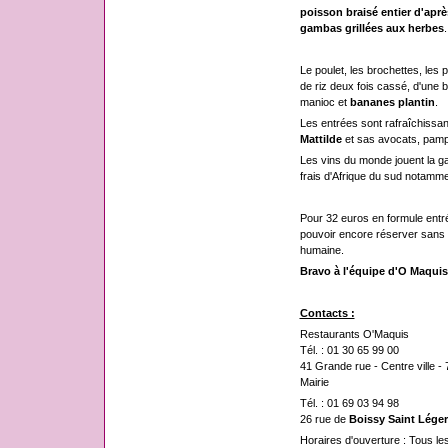
poisson braisé entier d'aprè
gambas grillées aux herbes
.
Le poulet, les brochettes, le
de riz deux fois cassé, d'une
manioc et
bananes plantin
.
Les entrées sont rafraîchissa
Mattilde
et sas avocats, pamp
Les vins du monde jouent la 
frais d'Afrique du sud notamme
Pour 32 euros en formule entrée
pouvoir encore réserver sans t
humaine.
Bravo à l'équipe d'O Maquis
Contacts :
Restaurants O'Maquis
Tél. : 01 30 65 99 00
41 Grande rue - Centre ville -
Mairie
Tél. : 01 69 03 94 98
26 rue de
Boissy Saint Léger
Horaires d'ouverture : Tous le