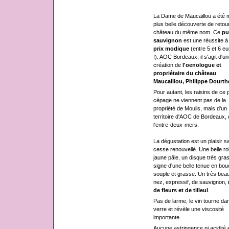
La Dame de Maucaillou a été 
plus belle découverte de retou
château du même nom. Ce
pu
sauvignon
est une réussite à
prix modique
(entre 5 et 6 eu
!). AOC Bordeaux, il s'agit d'un
création de
l'oenologue et
propriétaire du château
Maucaillou, Philippe Dourth
Pour autant, les raisins de ce 
cépage ne viennent pas de la
propriété de Moulis, mais d'un
territoire d'AOC de Bordeaux,
l'entre-deux-mers.
La dégustation est un plaisir s
cesse renouvellé. Une belle r
jaune pâle, un disque très gras
signe d'une belle tenue en bou
souple et grasse. Un très bea
nez, expressif, de sauvignon,
de fleurs et de tilleul
.
Pas de larme, le vin tourne dan
verre et révèle une viscosité
importante.
Aucune astringence ni acidité 