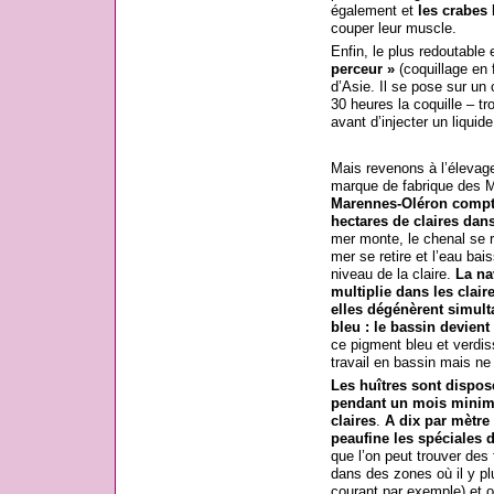
également et
les crabes
l
couper leur muscle.
Enfin, le plus redoutable
perceur »
(coquillage en 
d’Asie. Il se pose sur un 
30 heures la coquille – tro
avant d’injecter un liquide 
Mais revenons à l’élevage 
marque de fabrique des 
Marennes-Oléron compte
hectares de claires dans
mer monte, le chenal se rem
mer se retire et l’eau bai
niveau de la claire.
La na
multiplie dans les claire
elles dégénèrent simul
bleu : le bassin devient
ce pigment bleu et verdis
travail en bassin mais ne 
Les huîtres sont dispos
pendant un mois minimum
claires
.
A dix par mètre
peaufine les spéciales d
que l’on peut trouver des
dans des zones où il y pl
courant par exemple) et o