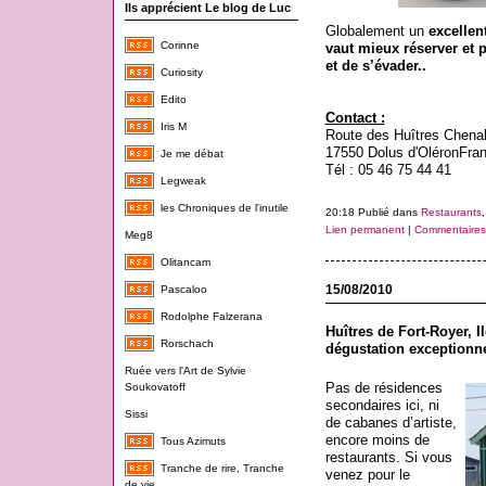
Ils apprécient Le blog de Luc
Globalement un
excellen
Corinne
vaut mieux réserver et 
et de s’évader..
Curiosity
Edito
Contact :
Iris M
Route des Huîtres Chenal
17550 Dolus d'Oléron
Fra
Je me débat
Tél : 05 46 75 44 41
Legweak
les Chroniques de l'inutile
20:18 Publié dans
Restaurants
Lien permanent
|
Commentaires 
Meg8
Olitancam
15/08/2010
Pascaloo
Rodolphe Falzerana
Huîtres de Fort-Royer, Il
Rorschach
dégustation exceptionne
Ruée vers l'Art de Sylvie
Pas de résidences
Soukovatoff
secondaires ici, ni
Sissi
de cabanes d’artiste,
encore moins de
Tous Azimuts
restaurants. Si vous
Tranche de rire, Tranche
venez pour le
de vie...