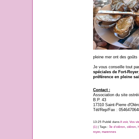
pleine mer ont des goûts 
Je vous conseille tout pa
spéciales de Fort-Royer
préférence en pleine sa
Contact :
Association du site ostréi
B.P. 43
17310 Saint-Pierre d'Olér
Tél/Rep/Fax : 054647064
13:25 Publié dans
A voir
,
Vos vis
(1)
| Tags :
île d'oléron
,
oléron
,
royer
,
marennes