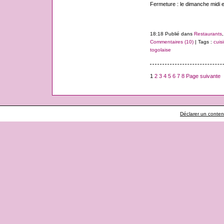
Fermeture : le dimanche midi et
18:18 Publié dans
Restaurants
Commentaires (10)
| Tags :
cuis
togolaise
1
2
3
4
5
6
7
8
Page suivante
Déclarer un contenu 