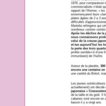
1978, pour comparaison l
commercialisés n’était q
rapport de l’Ifremer, «
les
ensemençaient leurs clai
plates âgées de 2 a 3 an
difficultés d'approvisionn
Martelia refringens qui s
nombreux centres ostréic
Après les déclins de la 
nous connaissons proba
celui de la creuse japon
et tue aujourd’hui les h
la perte des trois quart
profite semble-t-il d’une 
immunitaire) de l’huître.
Autour de la planète,
300
encore une centaine en 
une variété du Brésil, ma
Les jeunes ostréiculteurs 
actuellement) ont décidé d
japonaise « Crassostere
de la taille et du goût. Il
cabanes sont encore en ac
bassin il y a vingt ans.