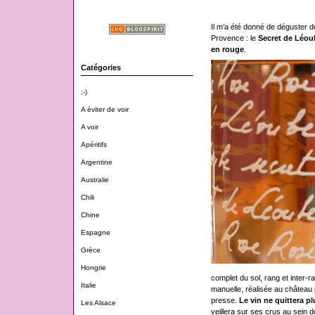
Il m’a été donné de déguster 
Provence : le
Secret de Léou
en rouge
.
Catégories
;-)
A éviter de voir
A voir
Apéritifs
Argentine
Australie
Chili
Chine
Espagne
Grèce
Hongrie
complet du sol, rang et inter-
Italie
manuelle, réalisée au château p
presse.
Le vin ne quittera p
Les Alsace
veillera sur ses crus au sein