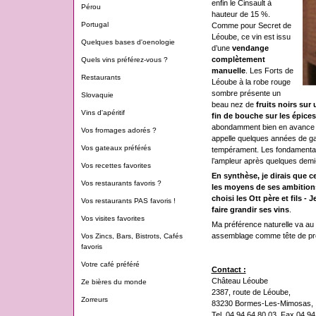
enfin le Cinsault à
Pérou
hauteur de 15 %.
Portugal
Comme pour Secret de
Léoube, ce vin est issu
Quelques bases d'oenologie
d’une
vendange
complètement
Quels vins préférez-vous ?
manuelle
. Les Forts de
Restaurants
Léoube à la robe rouge
sombre présente un
Slovaquie
beau nez de
fruits noirs sur
Vins d'apéritif
fin de bouche sur les épices
abondamment bien en avance de
Vos fromages adorés ?
appelle quelques années de g
Vos gateaux préférés
tempérament. Les fondamentau
l’ampleur après quelques demi-
Vos recettes favorites
En synthèse, je dirais que c
Vos restaurants favoris ?
les moyens de ses ambitions
choisi les Ott père et fils 
Vos restaurants PAS favoris !
faire grandir ses vins
.
Vos visites favorites
Ma préférence naturelle va au 
assemblage comme tête de pro
Vos Zincs, Bars, Bistrots, Cafés
favoris
Votre café préféré
Contact :
Château Léoube
Ze bières du monde
2387, route de Léoube,
Zorreurs
83230 Bormes-Les-Mimosas,
Tel. 04 94 64 80 03, Fax 04 94