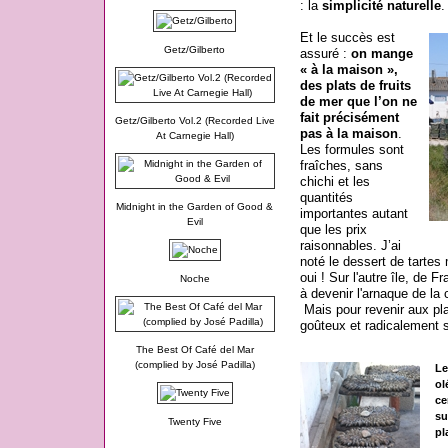
: la
simplicité naturelle
.
Et le succès est
Getz/Gilberto
assuré :
on mange
« à la maison »,
des plats de fruits
de mer que l’on ne
fait précisément
Getz/Gilberto Vol.2 (Recorded Live
pas à la maison
.
At Carnegie Hall)
Les formules sont
fraîches, sans
chichi et les
quantités
Midnight in the Garden of Good &
importantes autant
Evil
que les prix
raisonnables. J’ai
noté le dessert de tartes
oui ! Sur l'autre île, de F
Noche
à devenir l'arnaque de la 
Mais pour revenir aux plat
goûteux et radicalement 
The Best Of Café del Mar
(complied by José Padilla)
Le
ol
ce
su
Twenty Five
pl