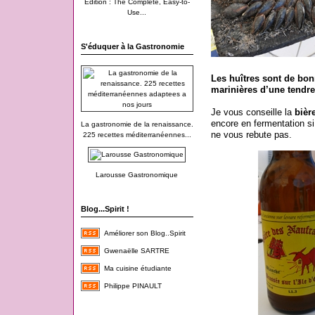
Edition : The Complete, Easy-to-
Use...
S'éduquer à la Gastronomie
Les huîtres sont de bon
marinières d’une tendr
Je vous conseille la
bièr
encore en fermentation s
La gastronomie de la renaissance.
ne vous rebute pas.
225 recettes méditerranéennes...
Larousse Gastronomique
Blog...Spirit !
Améliorer son Blog..Spirit
Gwenaëlle SARTRE
Ma cuisine étudiante
Philippe PINAULT