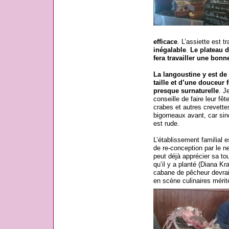
efficace
. L’assiette est t
inégalable
.
Le plateau d
fera travailler une bonn
La langoustine y est de
taille et d’une douceur 
presque surnaturelle
. J
conseille de faire leur fêt
crabes et autres crevette
bigorneaux avant, car sin
est rude.
L’établissement familial e
de re-conception par le ne
peut déjà apprécier sa tou
qu’il y a planté (Diana K
cabane de pêcheur devrai
en scène culinaires mérite