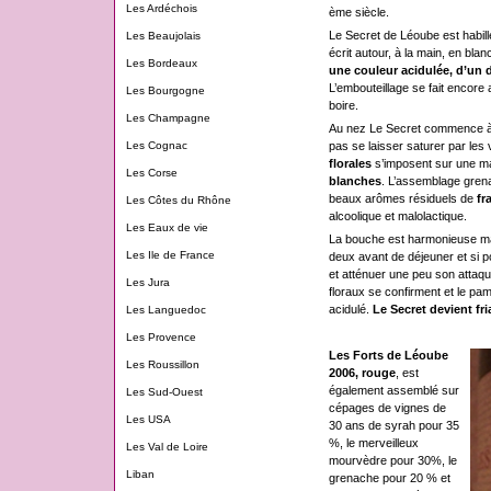
Les Ardéchois
ème siècle.
Le Secret de Léoube est habill
Les Beaujolais
écrit autour, à la main, en bla
Les Bordeaux
une couleur acidulée, d’un 
L’embouteillage se fait encore 
Les Bourgogne
boire.
Les Champagne
Au nez Le Secret commence à se 
pas se laisser saturer par le
Les Cognac
florales
s’imposent sur une m
Les Corse
blanches
. L’assemblage grena
beaux arômes résiduels de
fr
Les Côtes du Rhône
alcoolique et malolactique.
Les Eaux de vie
La bouche est harmonieuse mais
Les Ile de France
deux avant de déjeuner et si p
et atténuer une peu son attaqu
Les Jura
floraux se confirment et le pa
acidulé.
Le Secret devient fr
Les Languedoc
Les Provence
Les Forts de Léoube
Les Roussillon
2006, rouge
, est
également assemblé sur
Les Sud-Ouest
cépages de vignes de
Les USA
30 ans de syrah pour 35
%, le merveilleux
Les Val de Loire
mourvèdre pour 30%, le
Liban
grenache pour 20 % et