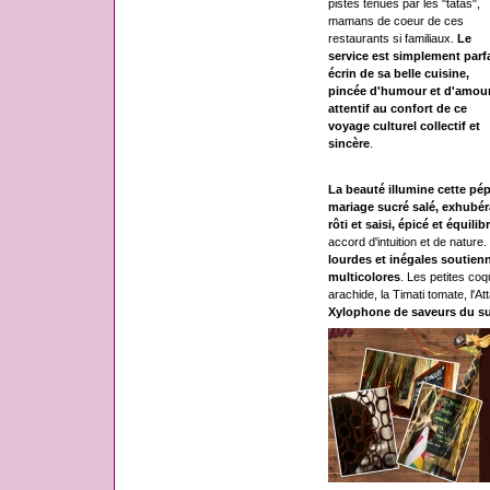
pistes tenues par les "tatas",
mamans de coeur de ces
restaurants si familiaux.
Le
service est simplement parfa
écrin de sa belle cuisine,
pincée d'humour et d'amour
attentif au confort de ce
voyage culturel collectif et
sincère
.
La beauté illumine cette pé
mariage sucré salé, exhubéra
rôti et saisi, épicé et équilib
accord d'intuition et de nature.
lourdes et inégales soutienn
multicolores
. Les petites co
arachide, la Timati tomate, l'A
Xylophone de saveurs du s