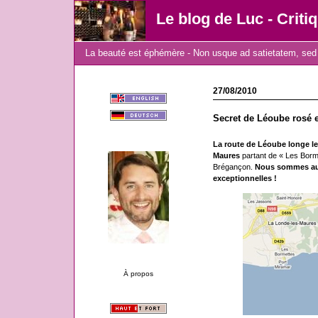
Le blog de Luc - Criti
La beauté est éphémère - Non usque ad satietatem, sed 
27/08/2010
Secret de Léoube rosé 
La route de Léoube longe le 
Maures
partant de « Les Borm
Brégançon.
Nous sommes au c
exceptionnelles !
À propos