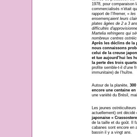
1978, pour comparaison l
commercialisés n’était q
rapport de l’Ifremer, «
les
ensemençaient leurs clai
plates âgées de 2 a 3 an
difficultés d'approvisionn
Martelia refringens qui s
nombreux centres ostréic
Après les déclins de la 
nous connaissons proba
celui de la creuse japon
et tue aujourd’hui les h
la perte des trois quart
profite semble-t-il d’une 
immunitaire) de l’huître.
Autour de la planète,
300
encore une centaine en 
une variété du Brésil, ma
Les jeunes ostréiculteurs 
actuellement) ont décidé d
japonaise « Crassostere
de la taille et du goût. Il
cabanes sont encore en ac
bassin il y a vingt ans.