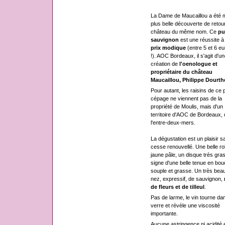
La Dame de Maucaillou a été 
plus belle découverte de retou
château du même nom. Ce
pu
sauvignon
est une réussite à
prix modique
(entre 5 et 6 eu
!). AOC Bordeaux, il s'agit d'un
création de
l'oenologue et
propriétaire du château
Maucaillou, Philippe Dourth
Pour autant, les raisins de ce 
cépage ne viennent pas de la
propriété de Moulis, mais d'un
territoire d'AOC de Bordeaux,
l'entre-deux-mers.
La dégustation est un plaisir s
cesse renouvellé. Une belle r
jaune pâle, un disque très gras
signe d'une belle tenue en bou
souple et grasse. Un très bea
nez, expressif, de sauvignon,
de fleurs et de tilleul
.
Pas de larme, le vin tourne dan
verre et révèle une viscosité
importante.
Aucune astringence ni acidité 