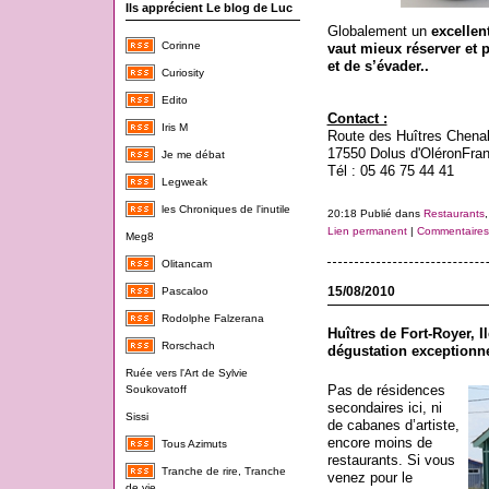
Ils apprécient Le blog de Luc
Globalement un
excellen
Corinne
vaut mieux réserver et 
et de s’évader..
Curiosity
Edito
Contact :
Iris M
Route des Huîtres Chenal
17550 Dolus d'Oléron
Fra
Je me débat
Tél : 05 46 75 44 41
Legweak
les Chroniques de l'inutile
20:18 Publié dans
Restaurants
Lien permanent
|
Commentaires 
Meg8
Olitancam
15/08/2010
Pascaloo
Rodolphe Falzerana
Huîtres de Fort-Royer, Il
Rorschach
dégustation exceptionne
Ruée vers l'Art de Sylvie
Pas de résidences
Soukovatoff
secondaires ici, ni
Sissi
de cabanes d’artiste,
encore moins de
Tous Azimuts
restaurants. Si vous
Tranche de rire, Tranche
venez pour le
de vie...