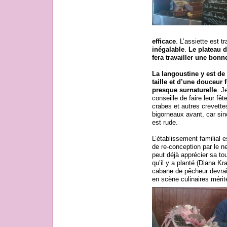
efficace
. L’assiette est t
inégalable
.
Le plateau d
fera travailler une bonn
La langoustine y est de
taille et d’une douceur 
presque surnaturelle
. J
conseille de faire leur fêt
crabes et autres crevette
bigorneaux avant, car sin
est rude.
L’établissement familial e
de re-conception par le ne
peut déjà apprécier sa tou
qu’il y a planté (Diana K
cabane de pêcheur devrai
en scène culinaires mérite