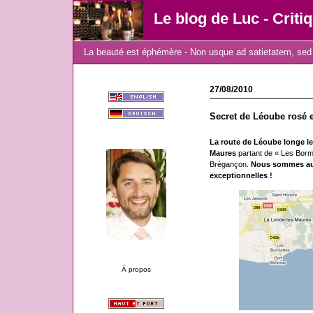
Le blog de Luc - Criti
La beauté est éphémère - Non usque ad satietatem, sed 
27/08/2010
Secret de Léoube rosé 
La route de Léoube longe le 
Maures
partant de « Les Borm
Brégançon.
Nous sommes au c
exceptionnelles !
À propos