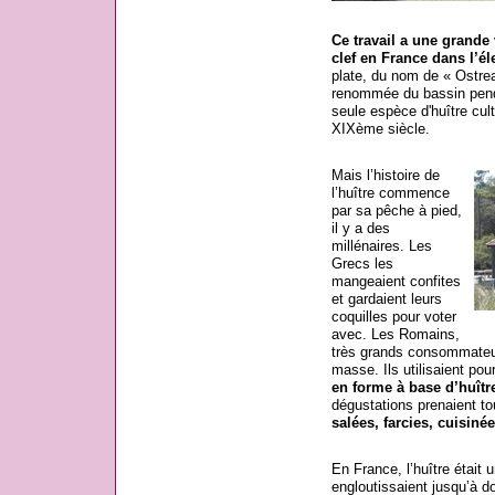
Ce travail a une grande
clef en France dans l’él
plate, du nom de « Ostrea
renommée du bassin penda
seule espèce d'huître cul
XIXème siècle.
Mais l’histoire de
l’huître commence
par sa pêche à pied,
il y a des
millénaires. Les
Grecs les
mangeaient confites
et gardaient leurs
coquilles pour voter
avec. Les Romains,
très grands consommateur
masse. Ils utilisaient pou
en forme à base d’huîtr
dégustations prenaient to
salées, farcies, cuisiné
En France, l’huître était 
engloutissaient jusqu’à d