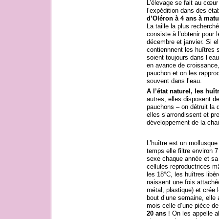
L’élevage se fait au cœur 
l’expédition dans des éta
d’Oléron à 4 ans à matur
La taille la plus recherch
consiste à l’obtenir pour 
décembre et janvier. Si el
contiennnent les huîtres 
soient toujours dans l’eau
en avance de croissance,
pauchon et on les rapproc
souvent dans l’eau.
A l’état naturel, les huît
autres, elles disposent 
pauchons – on détruit la d
elles s’arrondissent et p
développement de la chai
L’huître est un mollusque
temps elle filtre environ 
sexe chaque année et sa l
cellules reproductrices 
les 18°C, les huîtres libèr
naissent une fois attaché
métal, plastique) et crée 
bout d’une semaine, elle a
mois celle d’une pièce de
20 ans
! On les appelle a