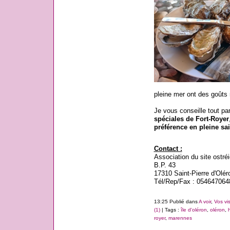
pleine mer ont des goûts 
Je vous conseille tout pa
spéciales de Fort-Royer
préférence en pleine sa
Contact :
Association du site ostréi
B.P. 43
17310 Saint-Pierre d'Olér
Tél/Rep/Fax : 054647064
13:25 Publié dans
A voir
,
Vos vis
(1)
| Tags :
île d'oléron
,
oléron
,
royer
,
marennes