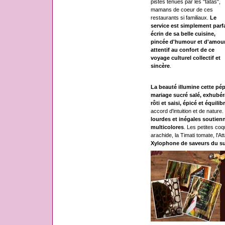
pistes tenues par les "tatas",
mamans de coeur de ces
restaurants si familiaux.
Le
service est simplement parfa
écrin de sa belle cuisine,
pincée d'humour et d'amour
attentif au confort de ce
voyage culturel collectif et
sincère
.
La beauté illumine cette pé
mariage sucré salé, exhubéra
rôti et saisi, épicé et équilib
accord d'intuition et de nature.
lourdes et inégales soutienn
multicolores
. Les petites co
arachide, la Timati tomate, l'A
Xylophone de saveurs du s