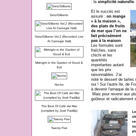
: la
simplicité naturelle
.
Et le succès est
Getz/Gilberto
assuré :
on mange
« à la maison »,
des plats de fruits
de mer que l’on ne
fait précisément
Getz/Gilberto Vol.2 (Recorded Live
pas à la maison
.
At Carnegie Hall)
Les formules sont
fraîches, sans
chichi et les
quantités
Midnight in the Garden of Good &
importantes autant
Evil
que les prix
raisonnables. J’ai
noté le dessert de tartes
oui ! Sur l'autre île, de F
Noche
à devenir l'arnaque de la 
Mais pour revenir aux plat
goûteux et radicalement 
The Best Of Café del Mar
(complied by José Padilla)
Le
ol
ce
su
Twenty Five
pl