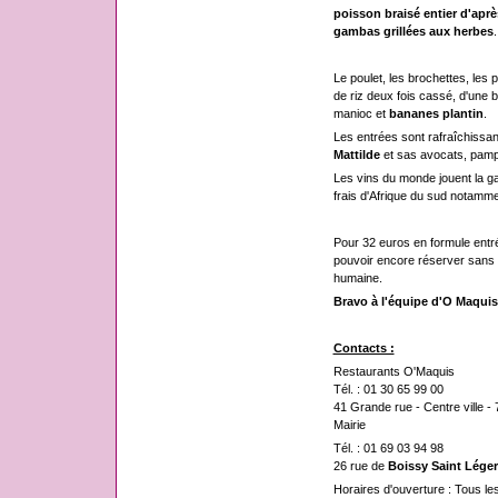
poisson braisé entier d'aprè
gambas grillées aux herbes
.
Le poulet, les brochettes, le
de riz deux fois cassé, d'une
manioc et
bananes plantin
.
Les entrées sont rafraîchissa
Mattilde
et sas avocats, pamp
Les vins du monde jouent la 
frais d'Afrique du sud notamme
Pour 32 euros en formule entrée
pouvoir encore réserver sans t
humaine.
Bravo à l'équipe d'O Maquis
Contacts :
Restaurants O'Maquis
Tél. : 01 30 65 99 00
41 Grande rue - Centre ville -
Mairie
Tél. : 01 69 03 94 98
26 rue de
Boissy Saint Léger
Horaires d'ouverture : Tous le