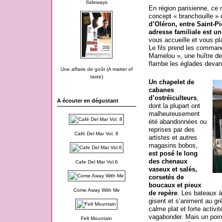
Sideways
En région parisienne, ce
concept « branchouille 
d’Oléron, entre Saint-Pi
adresse familiale est un
vous accueille et vous pl
Le fils prend les command
Mamelou », une huître de
flambe les églades devan
Une affaire de goût (A matter of
taste)
Un chapelet de
cabanes
d’ostréiculteurs
,
A écouter en dégustant
dont la plupart ont
malheureusement
été abandonnées ou
reprises par des
Café Del Mar Vol. 8
artistes et autres
magasins bobos,
est posé le long
des chenaux
Cafe Del Mar Vol.6
vaseux et salés,
corsetés de
boucaux et pieux
Come Away With Me
de repère
. Les bateaux à
gisent et s’animent au gr
calme plat et forte activit
vagabonder. Mais un poin
Felt Mountain