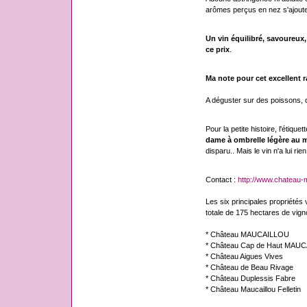
arômes perçus en nez s'ajoute
Un vin équilibré, savoureux
ce prix
.
Ma note pour cet excellent ra
A déguster sur des poissons, d
Pour la petite histoire, l'étique
dame à ombrelle légère au m
disparu.. Mais le vin n'a lui rie
Contact :
http://www.chateau-m
Les six principales propriétés v
totale de 175 hectares de vigno
* Château MAUCAILLOU
* Château Cap de Haut MAU
* Château Aigues Vives
* Château de Beau Rivage
* Château Duplessis Fabre
* Château Maucaillou Felletin