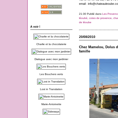
email : info@chateauleoube.c
21:30 Publié dans
Les Provenc
léoubé
,
cotes de provence
,
cha
de léoube
A voir !
20/08/2010
Charlie et la chocolaterie
Chez Mamelou, Dolus d'
famille
Dialogue avec mon jardinier
Les Bouchers verts
Lost in Translation
Marie-Antoinette