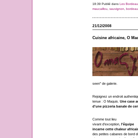
18:39 Publié dans
Les Bordeau
maucaillou
,
sauvignon
,
bordeau
21/12/2008
Cuisine africaine, O M
seen" de galerie.
Rejoignez un endroit authentiqu
tenue : O Maquis.
Une case a
d'une pizzeria banale de cent
Comme tout lieu
vivant d'exception,
l'équipe
incarne cette chaleur africai
des petites cabanes de bord d