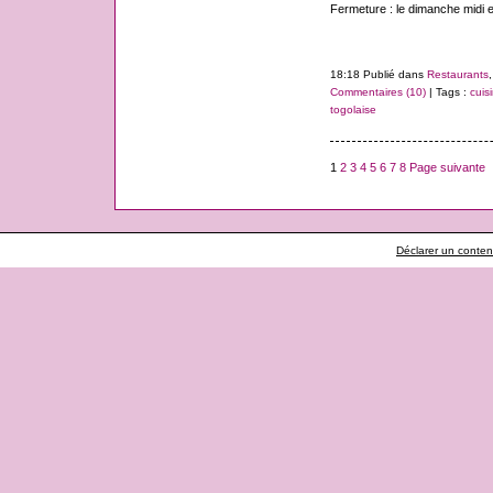
Fermeture : le dimanche midi et
18:18 Publié dans
Restaurants
Commentaires (10)
| Tags :
cuis
togolaise
1
2
3
4
5
6
7
8
Page suivante
Déclarer un contenu 