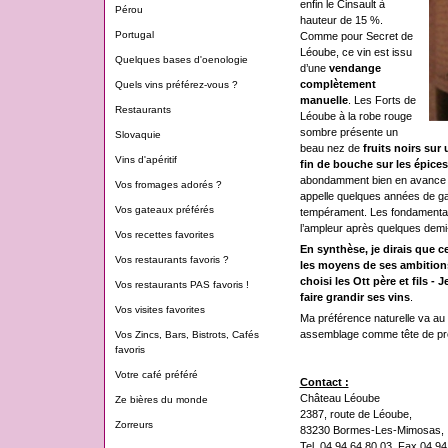
enfin le Cinsault à
Pérou
hauteur de 15 %.
Portugal
Comme pour Secret de
Léoube, ce vin est issu
Quelques bases d'oenologie
d’une
vendange
complètement
Quels vins préférez-vous ?
manuelle
. Les Forts de
Restaurants
Léoube à la robe rouge
sombre présente un
Slovaquie
beau nez de
fruits noirs sur
Vins d'apéritif
fin de bouche sur les épices
abondamment bien en avance de
Vos fromages adorés ?
appelle quelques années de g
Vos gateaux préférés
tempérament. Les fondamentau
l’ampleur après quelques demi-
Vos recettes favorites
En synthèse, je dirais que c
Vos restaurants favoris ?
les moyens de ses ambitions
choisi les Ott père et fils 
Vos restaurants PAS favoris !
faire grandir ses vins
.
Vos visites favorites
Ma préférence naturelle va au 
assemblage comme tête de pro
Vos Zincs, Bars, Bistrots, Cafés
favoris
Votre café préféré
Contact :
Château Léoube
Ze bières du monde
2387, route de Léoube,
Zorreurs
83230 Bormes-Les-Mimosas,
Tel. 04 94 64 80 03, Fax 04 94