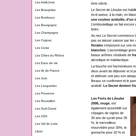
Les Ardéchois
ème siècle.
Le Secret de Léoube est habill
Les Beaujolais
écrit autour, à la main, en bla
Les Bordeaux
une couleur acidulée, d’un 
L’embouteillage se fait encore 
Les Bourgogne
boire.
Les Champagne
Au nez Le Secret commence à se 
pas se laisser saturer par le
Les Cognac
florales
s’imposent sur une m
Les Corse
blanches
. L’assemblage grena
beaux arômes résiduels de
fr
Les Côtes du Rhône
alcoolique et malolactique.
Les Eaux de vie
La bouche est harmonieuse mais
Les Ile de France
deux avant de déjeuner et si p
et atténuer une peu son attaqu
Les Jura
floraux se confirment et le pa
acidulé.
Le Secret devient fr
Les Languedoc
Les Provence
Les Forts de Léoube
Les Roussillon
2006, rouge
, est
également assemblé sur
Les Sud-Ouest
cépages de vignes de
Les USA
30 ans de syrah pour 35
%, le merveilleux
Les Val de Loire
mourvèdre pour 30%, le
Liban
grenache pour 20 % et