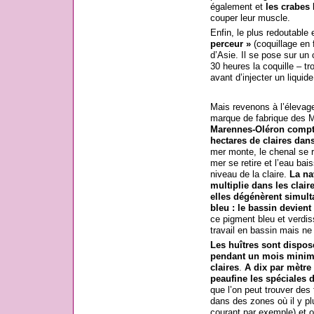
également et
les crabes
l
couper leur muscle.
Enfin, le plus redoutable
perceur »
(coquillage en 
d’Asie. Il se pose sur un 
30 heures la coquille – tro
avant d’injecter un liquide 
Mais revenons à l’élevage 
marque de fabrique des 
Marennes-Oléron compte
hectares de claires dans
mer monte, le chenal se rem
mer se retire et l’eau bai
niveau de la claire.
La na
multiplie dans les claire
elles dégénèrent simul
bleu : le bassin devient
ce pigment bleu et verdis
travail en bassin mais ne 
Les huîtres sont dispos
pendant un mois minimum
claires
.
A dix par mètre
peaufine les spéciales d
que l’on peut trouver des
dans des zones où il y pl
courant par exemple) et o