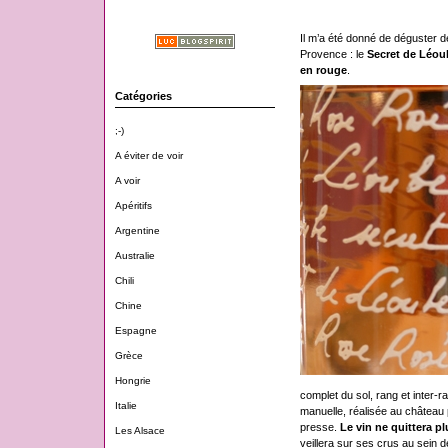
Il m’a été donné de déguster 
Provence : le
Secret de Léou
en rouge
.
Catégories
;-)
A éviter de voir
A voir
Apéritifs
Argentine
Australie
Chili
Chine
Espagne
Grèce
Hongrie
complet du sol, rang et inter-
Italie
manuelle, réalisée au château p
presse.
Le vin ne quittera p
Les Alsace
veillera sur ses crus au sein