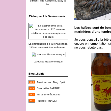
Edition : The Complete, Easy-to-
Use...
S'éduquer à la Gastronomie
Les huîtres sont de bon
marinières d’une tendr
Je vous conseille la
bièr
encore en fermentation s
La gastronomie de la renaissance.
ne vous rebute pas.
225 recettes méditerranéennes...
Larousse Gastronomique
Blog...Spirit !
Améliorer son Blog..Spirit
Gwenaëlle SARTRE
Ma cuisine étudiante
Philippe PINAULT