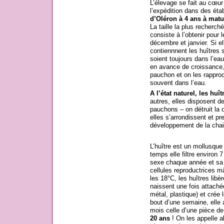
L’élevage se fait au cœur 
l’expédition dans des éta
d’Oléron à 4 ans à matur
La taille la plus recherch
consiste à l’obtenir pour 
décembre et janvier. Si el
contiennnent les huîtres 
soient toujours dans l’eau
en avance de croissance,
pauchon et on les rapproc
souvent dans l’eau.
A l’état naturel, les huît
autres, elles disposent 
pauchons – on détruit la d
elles s’arrondissent et p
développement de la chai
L’huître est un mollusque
temps elle filtre environ 
sexe chaque année et sa l
cellules reproductrices 
les 18°C, les huîtres libèr
naissent une fois attaché
métal, plastique) et crée 
bout d’une semaine, elle a
mois celle d’une pièce de
20 ans
! On les appelle a