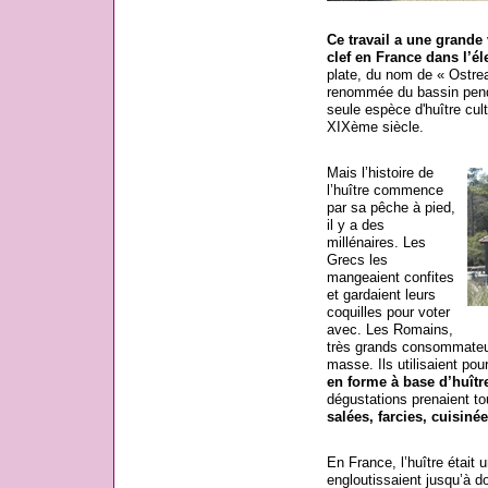
Ce travail a une grande
clef en France dans l’él
plate, du nom de « Ostrea
renommée du bassin penda
seule espèce d'huître cul
XIXème siècle.
Mais l’histoire de
l’huître commence
par sa pêche à pied,
il y a des
millénaires. Les
Grecs les
mangeaient confites
et gardaient leurs
coquilles pour voter
avec. Les Romains,
très grands consommateur
masse. Ils utilisaient pou
en forme à base d’huîtr
dégustations prenaient to
salées, farcies, cuisiné
En France, l’huître était 
engloutissaient jusqu’à d