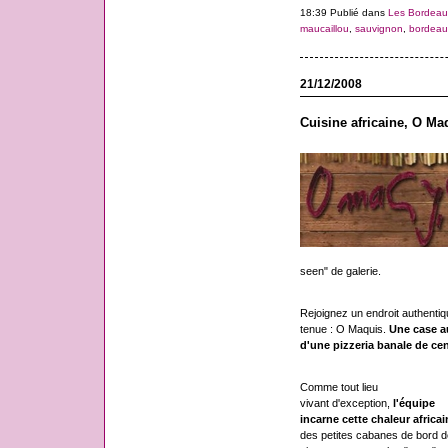
18:39 Publié dans
Les Bordeau
maucaillou
,
sauvignon
,
bordeau
21/12/2008
Cuisine africaine, O M
seen" de galerie.
Rejoignez un endroit authentiqu
tenue : O Maquis.
Une case a
d'une pizzeria banale de cent
Comme tout lieu
vivant d'exception,
l'équipe
incarne cette chaleur africai
des petites cabanes de bord d