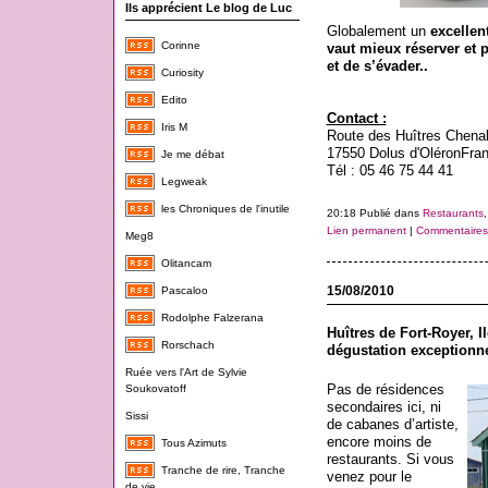
Ils apprécient Le blog de Luc
Globalement un
excellen
Corinne
vaut mieux réserver et 
et de s’évader..
Curiosity
Edito
Contact :
Iris M
Route des Huîtres Chenal
17550 Dolus d'Oléron
Fra
Je me débat
Tél : 05 46 75 44 41
Legweak
les Chroniques de l'inutile
20:18 Publié dans
Restaurants
Lien permanent
|
Commentaires 
Meg8
Olitancam
15/08/2010
Pascaloo
Rodolphe Falzerana
Huîtres de Fort-Royer, Il
Rorschach
dégustation exceptionne
Ruée vers l'Art de Sylvie
Pas de résidences
Soukovatoff
secondaires ici, ni
Sissi
de cabanes d’artiste,
encore moins de
Tous Azimuts
restaurants. Si vous
Tranche de rire, Tranche
venez pour le
de vie...