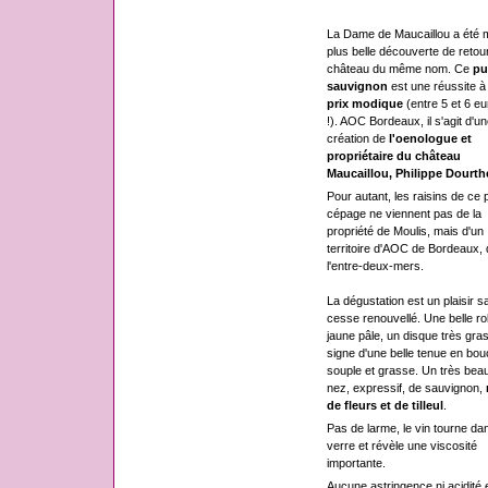
La Dame de Maucaillou a été 
plus belle découverte de retou
château du même nom. Ce
pu
sauvignon
est une réussite à
prix modique
(entre 5 et 6 eu
!). AOC Bordeaux, il s'agit d'un
création de
l'oenologue et
propriétaire du château
Maucaillou, Philippe Dourth
Pour autant, les raisins de ce 
cépage ne viennent pas de la
propriété de Moulis, mais d'un
territoire d'AOC de Bordeaux,
l'entre-deux-mers.
La dégustation est un plaisir s
cesse renouvellé. Une belle r
jaune pâle, un disque très gras
signe d'une belle tenue en bou
souple et grasse. Un très bea
nez, expressif, de sauvignon,
de fleurs et de tilleul
.
Pas de larme, le vin tourne dan
verre et révèle une viscosité
importante.
Aucune astringence ni acidité 