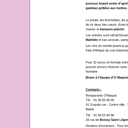
poisson braisé entier d'aprè
gambas grillées aux herbes
.
Le poulet, les brochettes, le
de riz deux fois cassé, d'une
manioc et
bananes plantin
.
Les entrées sont rafraîchissa
Mattilde
et sas avocats, pamp
Les vins du monde jouent la 
frais d'Afrique du sud notamme
Pour 32 euros en formule entrée
pouvoir encore réserver sans t
humaine.
Bravo à l'équipe d'O Maquis
Contacts :
Restaurants O'Maquis
Tél. : 01 30 65 99 00
41 Grande rue - Centre ville -
Mairie
Tél. : 01 69 03 94 98
26 rue de
Boissy Saint Léger
Horaires d'ouverture : Tous le