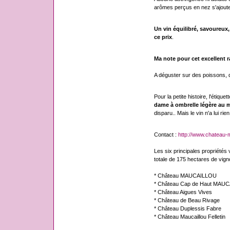
arômes perçus en nez s'ajoute
Un vin équilibré, savoureux
ce prix
.
Ma note pour cet excellent ra
A déguster sur des poissons, d
Pour la petite histoire, l'étique
dame à ombrelle légère au m
disparu.. Mais le vin n'a lui rie
Contact :
http://www.chateau-m
Les six principales propriétés v
totale de 175 hectares de vigno
* Château MAUCAILLOU
* Château Cap de Haut MAU
* Château Aigues Vives
* Château de Beau Rivage
* Château Duplessis Fabre
* Château Maucaillou Felletin