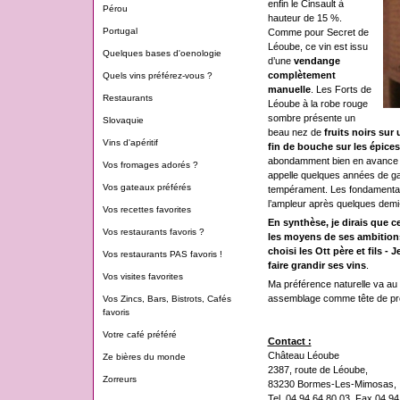
enfin le Cinsault à
Pérou
hauteur de 15 %.
Portugal
Comme pour Secret de
Léoube, ce vin est issu
Quelques bases d'oenologie
d’une
vendange
complètement
Quels vins préférez-vous ?
manuelle
. Les Forts de
Restaurants
Léoube à la robe rouge
sombre présente un
Slovaquie
beau nez de
fruits noirs sur
Vins d'apéritif
fin de bouche sur les épices
abondamment bien en avance de
Vos fromages adorés ?
appelle quelques années de g
Vos gateaux préférés
tempérament. Les fondamentau
l’ampleur après quelques demi-
Vos recettes favorites
En synthèse, je dirais que c
Vos restaurants favoris ?
les moyens de ses ambitions
choisi les Ott père et fils 
Vos restaurants PAS favoris !
faire grandir ses vins
.
Vos visites favorites
Ma préférence naturelle va au 
assemblage comme tête de pro
Vos Zincs, Bars, Bistrots, Cafés
favoris
Votre café préféré
Contact :
Château Léoube
Ze bières du monde
2387, route de Léoube,
Zorreurs
83230 Bormes-Les-Mimosas,
Tel. 04 94 64 80 03, Fax 04 94