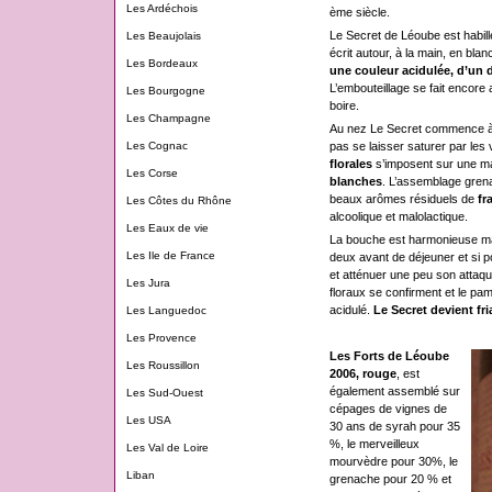
Les Ardéchois
ème siècle.
Le Secret de Léoube est habill
Les Beaujolais
écrit autour, à la main, en bla
Les Bordeaux
une couleur acidulée, d’un 
L’embouteillage se fait encore 
Les Bourgogne
boire.
Les Champagne
Au nez Le Secret commence à se 
pas se laisser saturer par le
Les Cognac
florales
s’imposent sur une m
Les Corse
blanches
. L’assemblage grena
beaux arômes résiduels de
fr
Les Côtes du Rhône
alcoolique et malolactique.
Les Eaux de vie
La bouche est harmonieuse mais
Les Ile de France
deux avant de déjeuner et si p
et atténuer une peu son attaqu
Les Jura
floraux se confirment et le pa
acidulé.
Le Secret devient fr
Les Languedoc
Les Provence
Les Forts de Léoube
Les Roussillon
2006, rouge
, est
également assemblé sur
Les Sud-Ouest
cépages de vignes de
Les USA
30 ans de syrah pour 35
%, le merveilleux
Les Val de Loire
mourvèdre pour 30%, le
Liban
grenache pour 20 % et