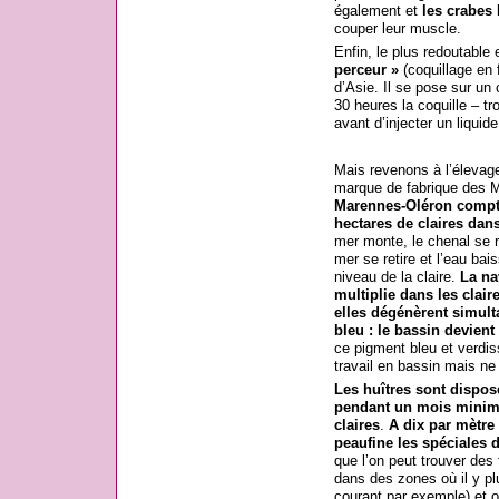
également et
les crabes
l
couper leur muscle.
Enfin, le plus redoutable
perceur »
(coquillage en 
d’Asie. Il se pose sur un 
30 heures la coquille – tro
avant d’injecter un liquide 
Mais revenons à l’élevage 
marque de fabrique des 
Marennes-Oléron compte
hectares de claires dans
mer monte, le chenal se rem
mer se retire et l’eau bai
niveau de la claire.
La na
multiplie dans les claire
elles dégénèrent simul
bleu : le bassin devient
ce pigment bleu et verdis
travail en bassin mais ne 
Les huîtres sont dispos
pendant un mois minimum
claires
.
A dix par mètre
peaufine les spéciales d
que l’on peut trouver des
dans des zones où il y pl
courant par exemple) et o