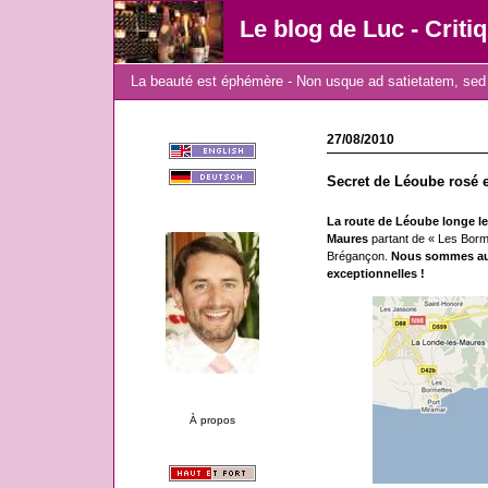
Le blog de Luc - Criti
La beauté est éphémère - Non usque ad satietatem, sed 
27/08/2010
Secret de Léoube rosé 
La route de Léoube longe le 
Maures
partant de « Les Borm
Brégançon.
Nous sommes au c
exceptionnelles !
À propos