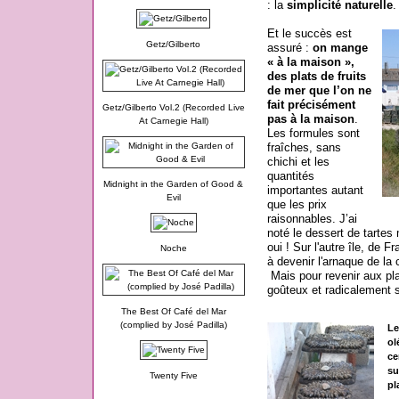
: la
simplicité naturelle
.
Et le succès est
Getz/Gilberto
assuré :
on mange
« à la maison »,
des plats de fruits
de mer que l’on ne
fait précisément
Getz/Gilberto Vol.2 (Recorded Live
pas à la maison
.
At Carnegie Hall)
Les formules sont
fraîches, sans
chichi et les
quantités
Midnight in the Garden of Good &
importantes autant
Evil
que les prix
raisonnables. J’ai
noté le dessert de tartes
oui ! Sur l'autre île, de F
Noche
à devenir l'arnaque de la 
Mais pour revenir aux plat
goûteux et radicalement 
The Best Of Café del Mar
(complied by José Padilla)
Le
ol
ce
su
Twenty Five
pl