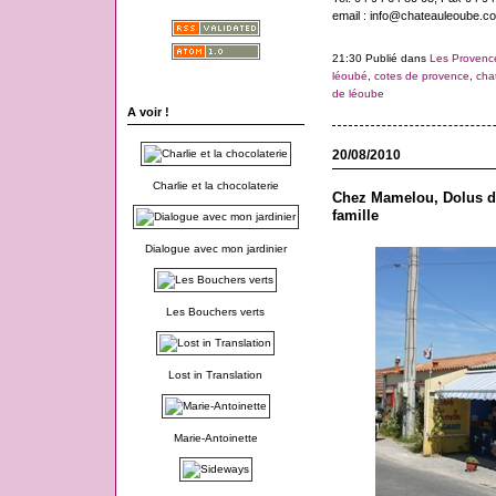
email : info@chateauleoube.c
21:30 Publié dans
Les Provenc
léoubé
,
cotes de provence
,
cha
de léoube
A voir !
20/08/2010
Charlie et la chocolaterie
Chez Mamelou, Dolus d'
famille
Dialogue avec mon jardinier
Les Bouchers verts
Lost in Translation
Marie-Antoinette