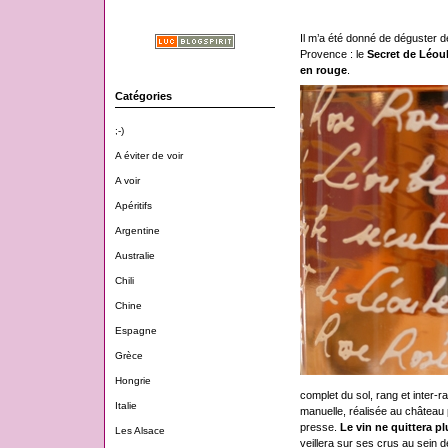
Il m’a été donné de déguster 
Provence : le
Secret de Léou
en rouge
.
Catégories
;-)
A éviter de voir
A voir
Apéritifs
Argentine
Australie
Chili
Chine
Espagne
Grèce
Hongrie
complet du sol, rang et inter-
Italie
manuelle, réalisée au château p
presse.
Le vin ne quittera p
Les Alsace
veillera sur ses crus au sein