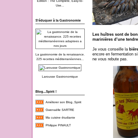
Edition : The Complete, Easy-to-
Use...
S'éduquer à la Gastronomie
Les huîtres sont de bon
marinières d’une tendr
Je vous conseille la
bièr
encore en fermentation s
La gastronomie de la renaissance.
ne vous rebute pas.
225 recettes méditerranéennes...
Larousse Gastronomique
Blog...Spirit !
Améliorer son Blog..Spirit
Gwenaëlle SARTRE
Ma cuisine étudiante
Philippe PINAULT