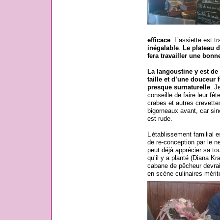
efficace
. L’assiette est t
inégalable
.
Le plateau d
fera travailler une bonn
La langoustine y est de
taille et d’une douceur 
presque surnaturelle
. J
conseille de faire leur fêt
crabes et autres crevette
bigorneaux avant, car sin
est rude.
L’établissement familial e
de re-conception par le ne
peut déjà apprécier sa tou
qu’il y a planté (Diana K
cabane de pêcheur devrai
en scène culinaires mérite