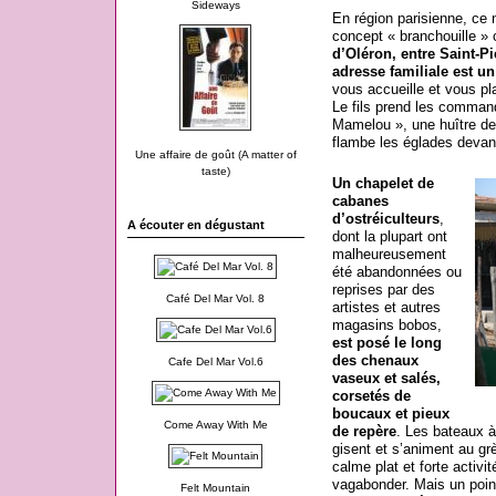
Sideways
En région parisienne, ce
concept « branchouille 
d’Oléron, entre Saint-Pi
adresse familiale est un
vous accueille et vous pl
Le fils prend les command
Mamelou », une huître de
flambe les églades devan
Une affaire de goût (A matter of
taste)
Un chapelet de
cabanes
d’ostréiculteurs
,
A écouter en dégustant
dont la plupart ont
malheureusement
été abandonnées ou
reprises par des
Café Del Mar Vol. 8
artistes et autres
magasins bobos,
est posé le long
des chenaux
Cafe Del Mar Vol.6
vaseux et salés,
corsetés de
boucaux et pieux
Come Away With Me
de repère
. Les bateaux à
gisent et s’animent au gr
calme plat et forte activit
vagabonder. Mais un poin
Felt Mountain