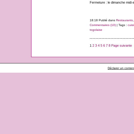
Fermeture : le dimanche midi et
18:18 Publié dans
Restaurants
Commentaires (10)
| Tags :
cuis
togolaise
1
2
3
4
5
6
7
8
Page suivante
Déclarer un contenu 