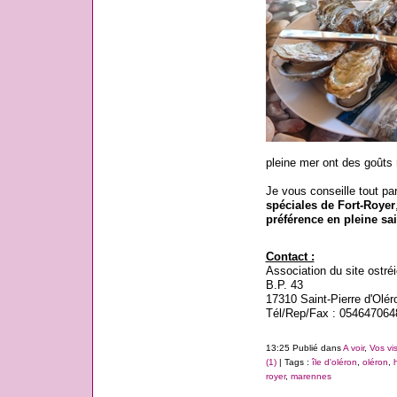
pleine mer ont des goûts 
Je vous conseille tout pa
spéciales de Fort-Royer
préférence en pleine sa
Contact :
Association du site ostréi
B.P. 43
17310 Saint-Pierre d'Olér
Tél/Rep/Fax : 054647064
13:25 Publié dans
A voir
,
Vos vis
(1)
| Tags :
île d'oléron
,
oléron
,
royer
,
marennes