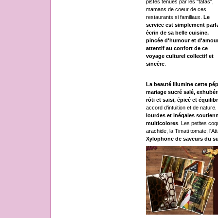
pistes tenues par les "tatas",
mamans de coeur de ces
restaurants si familiaux.
Le
service est simplement parfa
écrin de sa belle cuisine,
pincée d'humour et d'amour
attentif au confort de ce
voyage culturel collectif et
sincère
.
La beauté illumine cette pé
mariage sucré salé, exhubéra
rôti et saisi, épicé et équilib
accord d'intuition et de nature.
lourdes et inégales soutienn
multicolores
. Les petites co
arachide, la Timati tomate, l'A
Xylophone de saveurs du s