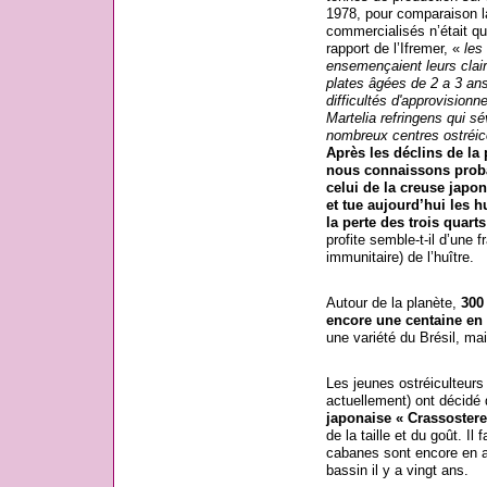
1978, pour comparaison l
commercialisés n’était q
rapport de l’Ifremer, «
les
ensemençaient leurs clai
plates âgées de 2 a 3 an
difficultés d'approvisionn
Martelia refringens qui s
nombreux centres ostréic
Après les déclins de la 
nous connaissons proba
celui de la creuse japon
et tue aujourd’hui les h
la perte des trois quart
profite semble-t-il d’une 
immunitaire) de l’huître.
Autour de la planète,
300
encore une centaine en 
une variété du Brésil, ma
Les jeunes ostréiculteurs 
actuellement) ont décidé d
japonaise « Crassostere
de la taille et du goût. Il
cabanes sont encore en ac
bassin il y a vingt ans.