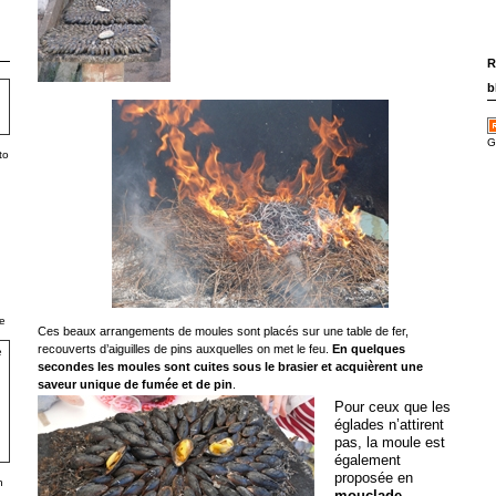
R
b
G
to
e
Ces beaux arrangements de moules sont placés sur une table de fer,
recouverts d’aiguilles de pins auxquelles on met le feu.
En quelques
secondes les moules sont cuites sous le brasier et acquièrent une
saveur unique de fumée et de pin
.
Pour ceux que les
églades n’attirent
pas, la moule est
également
proposée en
h
mouclade