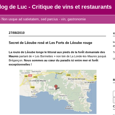
log de Luc - Critique de vins et restaurants
 Non usque ad satietatem, sed parcius - vin, gastronomie
27/08/2010
s
l
Secret de Léoube rosé et Les Forts de Léoube rouge
d
La route de Léoube longe le littoral aux pieds de la forêt domaniale des
T
Maures
partant de « Les Bormettes » non loin de La Londe-les-Maures jusquà
U
Brégançon.
Nous sommes au cœur du paradis ici entre mer et forêt
exceptionnelles !
R
C