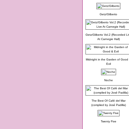
Getz/Gilberto
Getz/Gilberto Vol.2 (Recorded Li
At Carnegie Hall)
Midnight in the Garden of Good
Evil
Noche
The Best Of Café del Mar
(complied by José Padilla)
Twenty Five