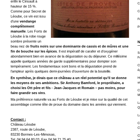
enfin le Cinsault à
C
hauteur de 15 %.
Comme pour Secret de
C
Léoube, ce vin est issu
F
d’une
vendange
complètement
P
manuelle
. Les Forts de
Léoube à la robe rouge
sombre présente un
N
beau nez de
fruits noirs sur une dominante de cassis et de mûres et une
fin de bouche sur les épices
. Il est impératif de carafer et d’oxygéner
S
abondamment bien en avance de la dégustation ou du déjeuner. Ce millésime
F
appelle quelques années de garde supplémentaires pour dompter son
C
tempérament. Les fondamentaux sont bons et la dégustation prend de
é
l’ampleur après quelques demi-journées d’ouverture de la bouteille.
En synthèse, je dirais que ce château a un réel potentiel qu’il se donne
H
si
les moyens de ses ambitions. Sir Anthony Bamford, le propriétaire, a
choisi les Ott père et fils - Jean-Jacques et Romain – pas moins, pour
C
faire grandir ses vins
.
M
Ma préférence naturelle va au Forts de Léoube et je mise sur la qualité de cet
L
assemblage comme tête de proue du domaine dans les années qui viennent.
Q
L
Contact :
C
Château Léoube
C
2387, route de Léoube,
83230 Bormes-Les-Mimosas,
C
Tel. 04 94 64 80 03, Fax 04 94 71 75 40,