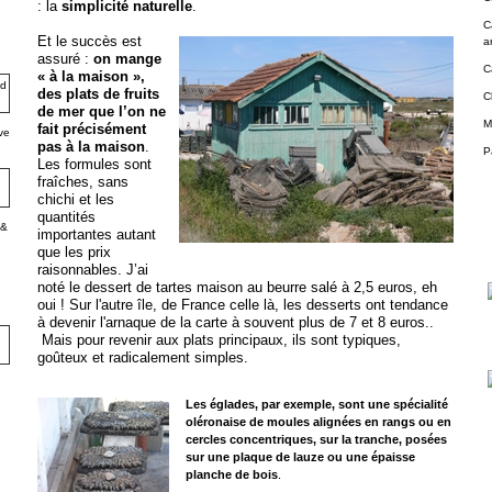
: la
simplicité naturelle
.
C
Et le succès est
a
assuré :
on mange
C
« à la maison »,
des plats de fruits
C
de mer que l’on ne
M
fait précisément
ve
pas à la maison
.
P
Les formules sont
fraîches, sans
chichi et les
quantités
 &
importantes autant
que les prix
raisonnables. J’ai
noté le dessert de tartes maison au beurre salé à 2,5 euros, eh
oui ! Sur l'autre île, de France ce
lle là, les desserts ont tendance
à devenir l'arnaque de la carte à souvent plus de 7 et 8 euros..
Mais pour revenir aux plats principaux, ils sont typiques,
goûteux et radicalement simples.
Les églades, par exemple, sont une spécialité
oléronaise de moules alignées en rangs ou en
cercles concentriques, sur la tranche, posées
sur une plaque de lauze ou une épaisse
planche de bois
.