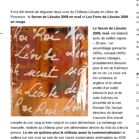
in
E
Il m’a été donné de déguster deux crus du Château Léoube en côtes de
in
Provence : le
Secret de Léoube 2009 en rosé
et
Les Forts de Léoube 2006
G
en rouge
.
Li
Le Secret de Léoube
S
2009, rosé
, est élaboré
s
avec de vieilles vignes
S
– 30 ans – en
b
assemblage grenache
(40%), cinsault (40%)
S
et autres cépages,
T
probablement tibouren
pour le ton de fraîcheur
de ce vin. Le sous-sol
P
est schisteux et
argileux et le climat
C
profite d’un soleil
intense le jour et de
C
nuits fraîches en
C
proximité de la mer.
Romain Ott, l’actuel
C
directeur du domain
C
s’assure d’un travail
complet du sol, rang et inter-rang et ce sans désherbant. La vendange est
C
manuelle, réalisée au château pour une alimentation directe du chai où a lieu la
C
presse.
Le vin ne quittera plus le château avant la commercialisatio
n et
veillera sur ses crus au sein de ses caves souterraines aménagées au XVIII