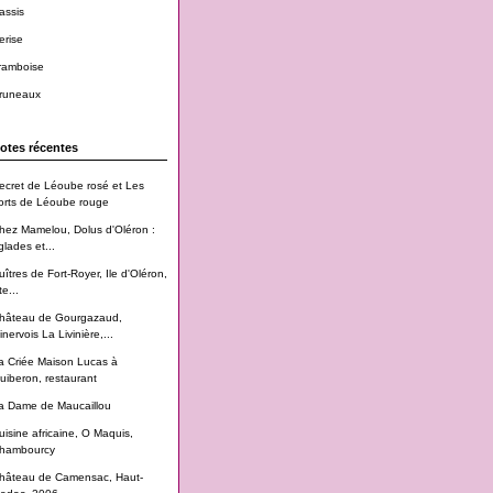
assis
erise
ramboise
runeaux
otes récentes
ecret de Léoube rosé et Les
orts de Léoube rouge
hez Mamelou, Dolus d'Oléron :
glades et...
uîtres de Fort-Royer, Ile d'Oléron,
te...
hâteau de Gourgazaud,
inervois La Livinière,...
a Criée Maison Lucas à
uiberon, restaurant
a Dame de Maucaillou
uisine africaine, O Maquis,
hambourcy
hâteau de Camensac, Haut-