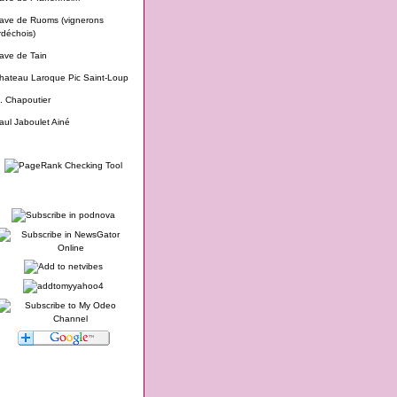
ave de Ruoms (vignerons
rdéchois)
ave de Tain
hateau Laroque Pic Saint-Loup
. Chapoutier
aul Jaboulet Ainé