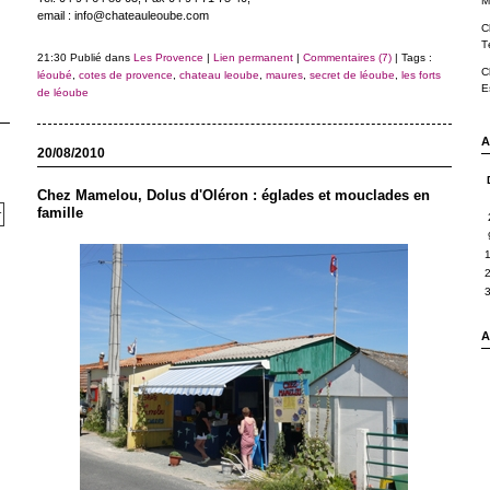
M
email : info@chateauleoube.com
C
T
21:30 Publié dans
Les Provence
|
Lien permanent
|
Commentaires (7)
| Tags :
C
léoubé
,
cotes de provence
,
chateau leoube
,
maures
,
secret de léoube
,
les forts
E
de léoube
A
20/08/2010
Chez Mamelou, Dolus d'Oléron : églades et mouclades en
famille
A 