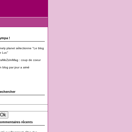
ympa !
onely planet sélectionne "Le blog
e Luc"
raMeZziniMag : coup de coeur
n blog par jour a aimé
echercher
ommentaires récents