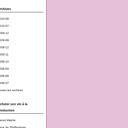
rchives
010-08
010-07
009-12
009-08
008-12
008-11
008-10
008-09
008-08
008-07
outes les archives
cheter son vin à la
roduction
anet-Valette
ave de Pfaffenheim