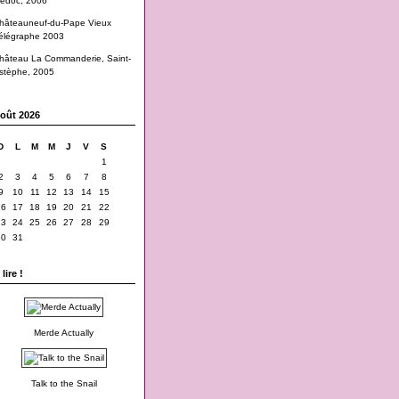
edoc, 2006
hâteauneuf-du-Pape Vieux
élégraphe 2003
hâteau La Commanderie, Saint-
stèphe, 2005
oût 2026
D
L
M
M
J
V
S
1
2
3
4
5
6
7
8
9
10
11
12
13
14
15
16
17
18
19
20
21
22
23
24
25
26
27
28
29
30
31
lire !
Merde Actually
Talk to the Snail