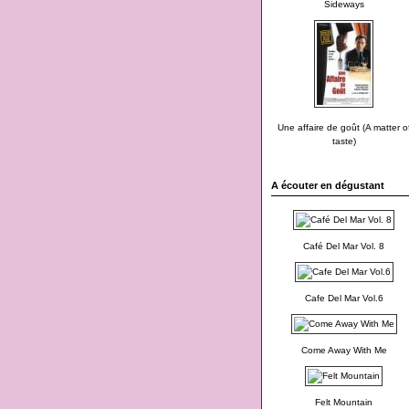
Sideways
Une affaire de goût (A matter o
taste)
A écouter en dégustant
Café Del Mar Vol. 8
Cafe Del Mar Vol.6
Come Away With Me
Felt Mountain