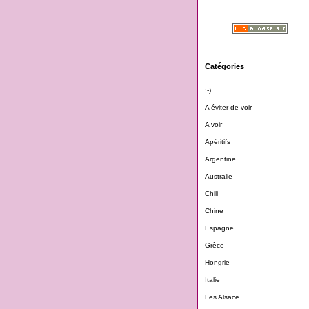
Catégories
;-)
A éviter de voir
A voir
Apéritifs
Argentine
Australie
Chili
Chine
Espagne
Grèce
Hongrie
Italie
Les Alsace