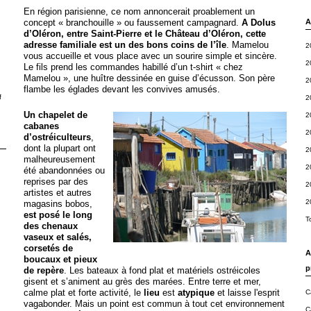
En région parisienne, ce nom annoncerait proablement un
concept « branchouille » ou faussement campagnard.
A Dolus
A
d’Oléron, entre Saint-Pierre et le Château d’Oléron, cette
adresse familiale est un des bons coins de l’île
. Mamelou
2
vous accueille et vous place avec un sourire simple et sincère.
2
Le fils prend les commandes habillé d’un t-shirt « chez
Mamelou », une huître dessinée en guise d’écusson. Son père
2
flambe les églades devant les convives amusés.
f
2
Un chapelet de
2
cabanes
2
d’ostréiculteurs
,
dont la plupart ont
2
malheureusement
2
été abandonnées ou
reprises par des
2
artistes et autres
2
magasins bobos,
est posé le long
T
des chenaux
vaseux et salés,
corsetés de
A
boucaux et pieux
p
de repère
. Les bateaux à fond plat et matériels ostréicoles
gisent et s’animent au grès des marées. Entre terre et mer,
calme plat et forte activité, le
lieu
est
atypique
et laisse l'esprit
C
vagabonder. Mais un point est commun à tout cet environnement
C