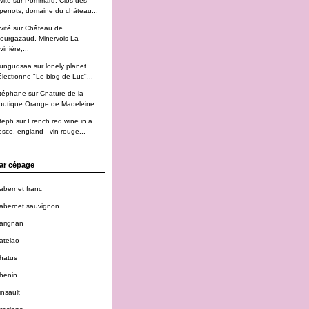
vité
sur
Pommard, Clos des
penots, domaine du château...
vité
sur
Château de
ourgazaud, Minervois La
vinière,...
ungudsaa
sur
lonely planet
électionne "Le blog de Luc"...
téphane
sur
Cnature de la
outique Orange de Madeleine
teph
sur
French red wine in a
esco, england - vin rouge...
ar cépage
abernet franc
abernet sauvignon
arignan
atelao
hatus
henin
insault