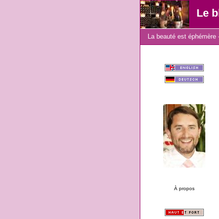
Le b
La beauté est éphémère -
À propos