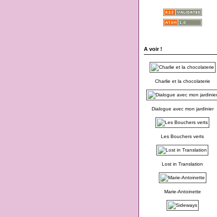
A voir !
Charlie et la chocolaterie
Dialogue avec mon jardinier
Les Bouchers verts
Lost in Translation
Marie-Antoinette