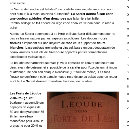
G
ème siècle.
G
Le Secret de Léoube est habillé d’une bouteille élancée, élégante, son nom
écrit autour, à la main, en blanc surimprimé.
Le Secret donne à son écrin
G
une couleur acidulée, d’un doux rose
que la lumière fait briller.
M
L’embouteillage se fait encore au liège et ce choix est le bon pour un rosé à
boire.
M
Au nez Le Secret commence à se livrer et il faut flairer délicatement pour ne
M
pas se laisser saturer par les vapeurs alcooliques. Les douces
notes
florales
s’imposent sur une majeure de
rose
et un support de
fleurs
M
blanches
. L’assemblage grenache et cinsault laisse en post dégustation de
P
beaux arômes résiduels de
framboise
apportés par les fermentations
alcoolique et malolactique.
P
La bouche est harmonieuse mais je vous conseille de l’ouvrir une heure ou
S
deux avant de déjeuner et si possible de la
carafer
pour l’oxyder un minimum
et atténuer une peu son attaque alcoolique (13° tout de même). Les tons
S
floraux se confirment et le pamplemouse rose éclate au palais avec un retour
T
acidulé.
Le Secret devient friandise
, bonbon pour adultes.
T
Les Forts de Léoube
T
2006, rouge
, est
T
également assemblé sur
cépages de vignes de
V
30 ans de syrah pour 35
%, le merveilleux
mourvèdre pour 30%, le
P
grenache pour 20 % et