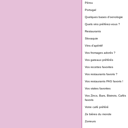
Pérou
Portugal
Quelques bases d'oenologie
Quels vins préférez-vous ?
Restaurants
Slovaquie
Vins d'apéritif
Vos fromages adorés ?
Vos gateaux préférés
Vos recettes favorites
Vos restaurants favoris ?
Vos restaurants PAS favoris !
Vos visites favorites
Vos Zincs, Bars, Bistrots, Cafés
favoris
Votre café préféré
Ze bières du monde
Zorreurs