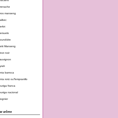
raciano
renache
ros manseng
albec
erlot
ersuelo
ourvèdre
etit Manseng
inot noir
auvignon
yrah
inta barroca
inta roriz ouTempranillo
ouriga franca
ouriga nacional
iognier
ar arôme