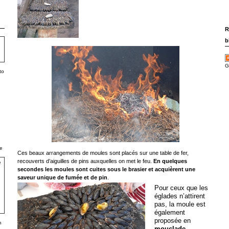
R
b
G
to
e
Ces beaux arrangements de moules sont placés sur une table de fer,
recouverts d’aiguilles de pins auxquelles on met le feu.
En quelques
secondes les moules sont cuites sous le brasier et acquièrent une
saveur unique de fumée et de pin
.
Pour ceux que les
églades n’attirent
pas, la moule est
également
proposée en
h
mouclade