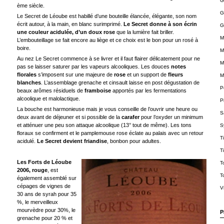
G
ème siècle.
G
Le Secret de Léoube est habillé d’une bouteille élancée, élégante, son nom
écrit autour, à la main, en blanc surimprimé.
Le Secret donne à son écrin
G
une couleur acidulée, d’un doux rose
que la lumière fait briller.
M
L’embouteillage se fait encore au liège et ce choix est le bon pour un rosé à
boire.
M
Au nez Le Secret commence à se livrer et il faut flairer délicatement pour ne
M
pas se laisser saturer par les vapeurs alcooliques. Les douces
notes
florales
s’imposent sur une majeure de
rose
et un support de
fleurs
M
blanches
. L’assemblage grenache et cinsault laisse en post dégustation de
P
beaux arômes résiduels de
framboise
apportés par les fermentations
alcoolique et malolactique.
P
La bouche est harmonieuse mais je vous conseille de l’ouvrir une heure ou
S
deux avant de déjeuner et si possible de la
carafer
pour l’oxyder un minimum
et atténuer une peu son attaque alcoolique (13° tout de même). Les tons
S
floraux se confirment et le pamplemouse rose éclate au palais avec un retour
T
acidulé.
Le Secret devient friandise
, bonbon pour adultes.
T
Les Forts de Léoube
T
2006, rouge
, est
T
également assemblé sur
cépages de vignes de
V
30 ans de syrah pour 35
%, le merveilleux
mourvèdre pour 30%, le
P
grenache pour 20 % et