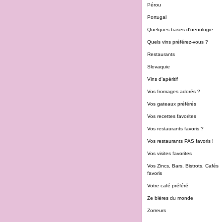
Pérou
Portugal
Quelques bases d'oenologie
Quels vins préférez-vous ?
Restaurants
Slovaquie
Vins d'apéritif
Vos fromages adorés ?
Vos gateaux préférés
Vos recettes favorites
Vos restaurants favoris ?
Vos restaurants PAS favoris !
Vos visites favorites
Vos Zincs, Bars, Bistrots, Cafés
favoris
Votre café préféré
Ze bières du monde
Zorreurs