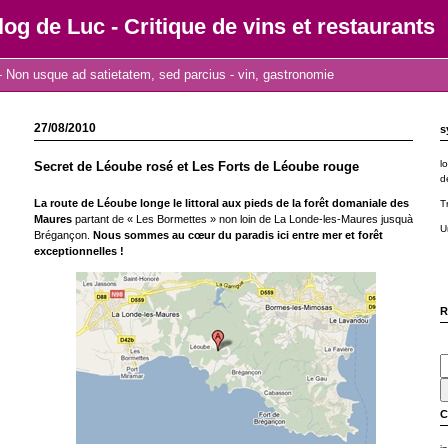
log de Luc - Critique de vins et restaurants
 Non usque ad satietatem, sed parcius - vin, gastronomie
27/08/2010
s
l
Secret de Léoube rosé et Les Forts de Léoube rouge
d
La route de Léoube longe le littoral aux pieds de la forêt domaniale des
T
Maures
partant de « Les Bormettes » non loin de La Londe-les-Maures jusquà
U
Brégançon.
Nous sommes au cœur du paradis ici entre mer et forêt
exceptionnelles !
R
C