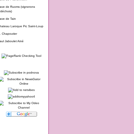
ave de Ruoms (vignerons
rdéchois)
ave de Tain
hateau Laroque Pic Saint-Loup
. Chapoutier
aul Jaboulet Ainé