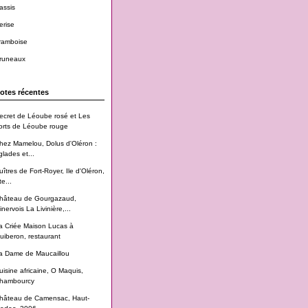
assis
erise
ramboise
runeaux
otes récentes
ecret de Léoube rosé et Les
orts de Léoube rouge
hez Mamelou, Dolus d'Oléron :
glades et...
uîtres de Fort-Royer, Ile d'Oléron,
te...
hâteau de Gourgazaud,
inervois La Livinière,...
a Criée Maison Lucas à
uiberon, restaurant
a Dame de Maucaillou
uisine africaine, O Maquis,
hambourcy
hâteau de Camensac, Haut-