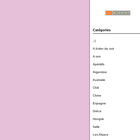
Catégories
;-)
A éviter de voir
A voir
Apéritifs
Argentine
Australie
Chili
Chine
Espagne
Grèce
Hongrie
Italie
Les Alsace