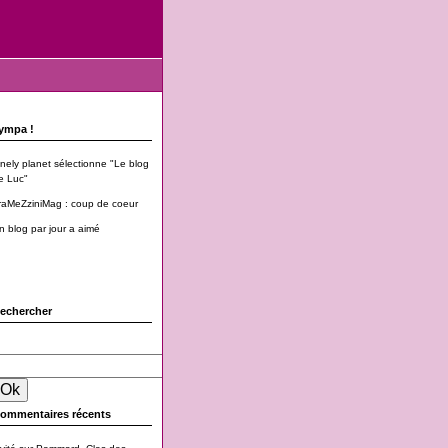
ympa !
onely planet sélectionne "Le blog
e Luc"
raMeZziniMag : coup de coeur
n blog par jour a aimé
echercher
ommentaires récents