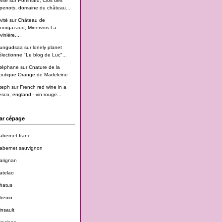
vité
sur
Pommard, Clos des
penots, domaine du château...
vité
sur
Château de
ourgazaud, Minervois La
vinière,...
ungudsaa
sur
lonely planet
électionne "Le blog de Luc"...
téphane
sur
Cnature de la
outique Orange de Madeleine
teph
sur
French red wine in a
esco, england - vin rouge...
ar cépage
abernet franc
abernet sauvignon
arignan
atelao
hatus
henin
insault