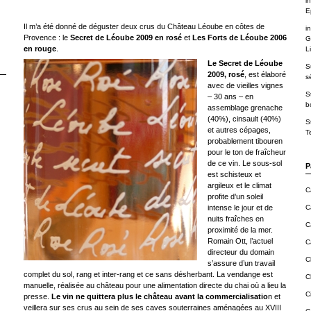
in
E
Il m’a été donné de déguster deux crus du Château Léoube en côtes de
in
Provence : le
Secret de Léoube 2009 en rosé
et
Les Forts de Léoube 2006
G
en rouge
.
Li
Le Secret de Léoube
S
2009, rosé
, est élaboré
s
avec de vieilles vignes
S
– 30 ans – en
b
assemblage grenache
(40%), cinsault (40%)
S
et autres cépages,
T
probablement tibouren
pour le ton de fraîcheur
de ce vin. Le sous-sol
P
est schisteux et
argileux et le climat
C
profite d’un soleil
intense le jour et de
C
nuits fraîches en
C
proximité de la mer.
Romain Ott, l’actuel
C
directeur du domain
C
s’assure d’un travail
complet du sol, rang et inter-rang et ce sans désherbant. La vendange est
C
manuelle, réalisée au château pour une alimentation directe du chai où a lieu la
C
presse.
Le vin ne quittera plus le château avant la commercialisatio
n et
veillera sur ses crus au sein de ses caves souterraines aménagées au XVIII