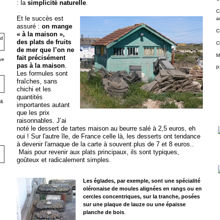
: la
simplicité naturelle
.
C
Et le succès est
a
assuré :
on mange
C
« à la maison »,
des plats de fruits
C
de mer que l’on ne
M
fait précisément
ve
pas à la maison
.
P
Les formules sont
fraîches, sans
chichi et les
quantités
 &
importantes autant
que les prix
raisonnables. J’ai
noté le dessert de tartes maison au beurre salé à 2,5 euros, eh
oui ! Sur l'autre île, de France ce
lle là, les desserts ont tendance
à devenir l'arnaque de la carte à souvent plus de 7 et 8 euros..
Mais pour revenir aux plats principaux, ils sont typiques,
goûteux et radicalement simples.
Les églades, par exemple, sont une spécialité
oléronaise de moules alignées en rangs ou en
cercles concentriques, sur la tranche, posées
sur une plaque de lauze ou une épaisse
planche de bois
.