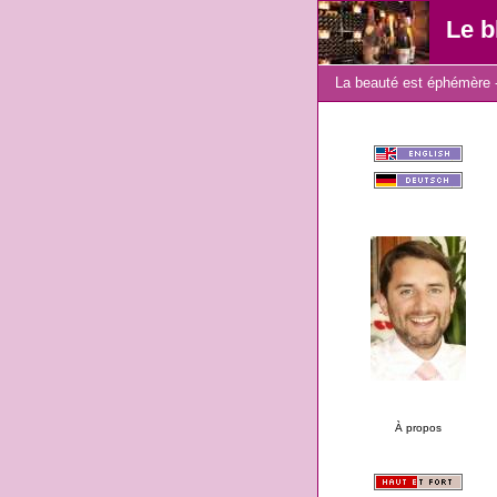
Le b
La beauté est éphémère -
À propos