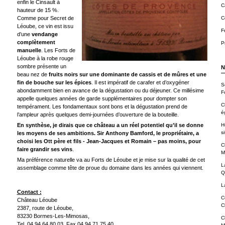
enfin le Cinsault à
C
hauteur de 15 %.
Comme pour Secret de
C
Léoube, ce vin est issu
F
d’une
vendange
complètement
P
manuelle
. Les Forts de
Léoube à la robe rouge
sombre présente un
N
beau nez de
fruits noirs sur une dominante de cassis et de mûres et une
fin de bouche sur les épices
. Il est impératif de carafer et d’oxygéner
S
abondamment bien en avance de la dégustation ou du déjeuner. Ce millésime
F
appelle quelques années de garde supplémentaires pour dompter son
C
tempérament. Les fondamentaux sont bons et la dégustation prend de
é
l’ampleur après quelques demi-journées d’ouverture de la bouteille.
En synthèse, je dirais que ce château a un réel potentiel qu’il se donne
H
si
les moyens de ses ambitions. Sir Anthony Bamford, le propriétaire, a
choisi les Ott père et fils - Jean-Jacques et Romain – pas moins, pour
C
faire grandir ses vins
.
M
Ma préférence naturelle va au Forts de Léoube et je mise sur la qualité de cet
L
assemblage comme tête de proue du domaine dans les années qui viennent.
Q
L
Contact :
C
Château Léoube
C
2387, route de Léoube,
83230 Bormes-Les-Mimosas,
C
Tel. 04 94 64 80 03, Fax 04 94 71 75 40,