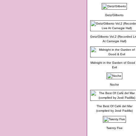
Getz/Gilberto
Getz/Gilberto Vol.2 (Recorded Li
At Carnegie Hall)
Midnight in the Garden of Good
Evil
Noche
The Best Of Café del Mar
(complied by José Padilla)
Twenty Five