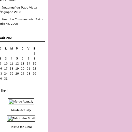
edoc, 2006
hâteauneuf-du-Pape Vieux
élégraphe 2003
hâteau La Commanderie, Saint-
stèphe, 2005
oût 2026
D
L
M
M
J
V
S
1
2
3
4
5
6
7
8
9
10
11
12
13
14
15
16
17
18
19
20
21
22
23
24
25
26
27
28
29
30
31
lire !
Merde Actually
Talk to the Snail