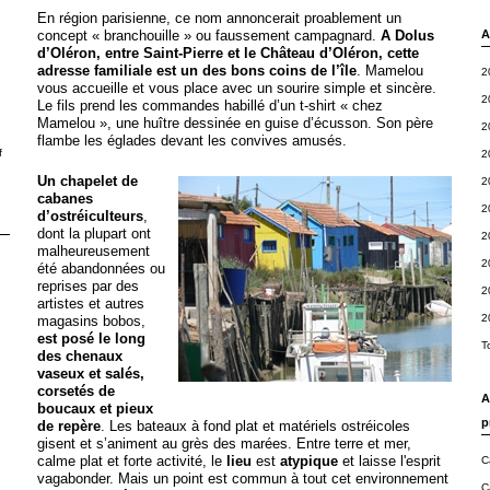
En région parisienne, ce nom annoncerait proablement un
concept « branchouille » ou faussement campagnard.
A Dolus
A
d’Oléron, entre Saint-Pierre et le Château d’Oléron, cette
adresse familiale est un des bons coins de l’île
. Mamelou
2
vous accueille et vous place avec un sourire simple et sincère.
2
Le fils prend les commandes habillé d’un t-shirt « chez
Mamelou », une huître dessinée en guise d’écusson. Son père
2
flambe les églades devant les convives amusés.
f
2
Un chapelet de
2
cabanes
2
d’ostréiculteurs
,
dont la plupart ont
2
malheureusement
2
été abandonnées ou
reprises par des
2
artistes et autres
2
magasins bobos,
est posé le long
T
des chenaux
vaseux et salés,
corsetés de
A
boucaux et pieux
p
de repère
. Les bateaux à fond plat et matériels ostréicoles
gisent et s’animent au grès des marées. Entre terre et mer,
calme plat et forte activité, le
lieu
est
atypique
et laisse l'esprit
C
vagabonder. Mais un point est commun à tout cet environnement
C