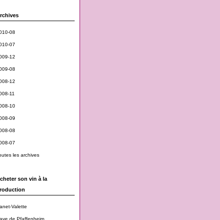
rchives
010-08
010-07
009-12
009-08
008-12
008-11
008-10
008-09
008-08
008-07
outes les archives
cheter son vin à la
roduction
anet-Valette
ave de Pfaffenheim