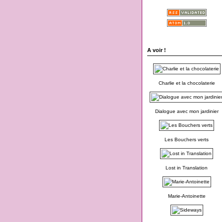
A voir !
Charlie et la chocolaterie
Dialogue avec mon jardinier
Les Bouchers verts
Lost in Translation
Marie-Antoinette