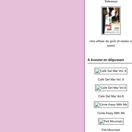
Sideways
Une affaire de goût (A matter o
taste)
A écouter en dégustant
Café Del Mar Vol. 8
Cafe Del Mar Vol.6
Come Away With Me
Felt Mountain