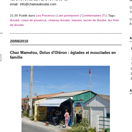
M
email : info@chateauleoube.com
C
T
21:30 Publié dans
Les Provence
|
Lien permanent
|
Commentaires (7)
| Tags :
C
léoubé
,
cotes de provence
,
chateau leoube
,
maures
,
secret de léoube
,
les forts
E
de léoube
A
20/08/2010
Chez Mamelou, Dolus d'Oléron : églades et mouclades en
famille
A 