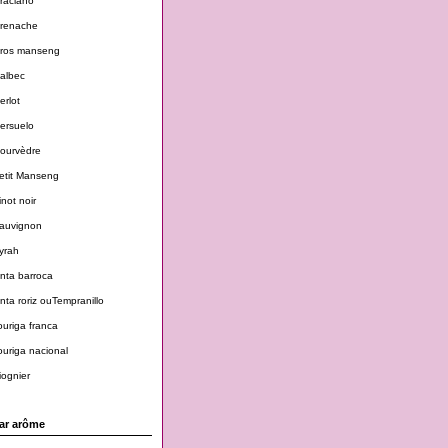
raciano
renache
ros manseng
albec
erlot
ersuelo
ourvèdre
etit Manseng
inot noir
auvignon
yrah
inta barroca
inta roriz ouTempranillo
ouriga franca
ouriga nacional
iognier
ar arôme